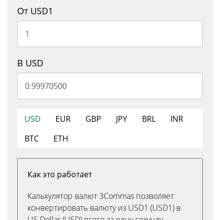
От USD1
В USD
USD
EUR
GBP
JPY
BRL
INR
BTC
ETH
Как это работает
Калькулятор валют 3Commas позволяет
конвертировать валюту из USD1 (USD1) в
US Dollar (USD) всего за одну секунду.