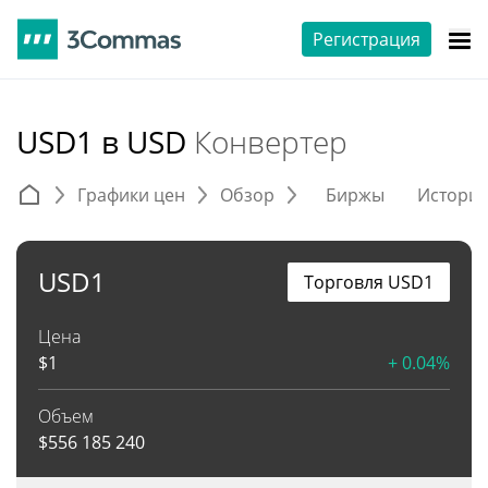
Регистрация
USD1 в USD
Конвертер
Графики цен
Обзор
Биржы
Истори
USD1
Торговля USD1
Цена
$
1
+ 0.04%
Объем
$
556 185 240