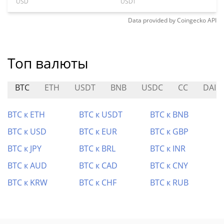
USD
USD1
Data provided by
Coingecko
API
Топ валюты
BTC
ETH
USDT
BNB
USDC
CC
DAI
BTC к ETH
BTC к USDT
BTC к BNB
BTC к USD
BTC к EUR
BTC к GBP
BTC к JPY
BTC к BRL
BTC к INR
BTC к AUD
BTC к CAD
BTC к CNY
BTC к KRW
BTC к CHF
BTC к RUB