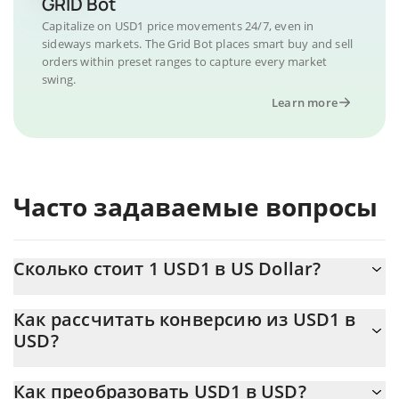
GRID Bot
Capitalize on USD1 price movements 24/7, even in
sideways markets. The Grid Bot places smart buy and sell
orders within preset ranges to capture every market
swing.
Learn more
Часто задаваемые вопросы
Сколько стоит 1 USD1 в US Dollar?
Цена USD1 в USD постоянно меняется.
Как рассчитать конверсию из USD1 в
USD?
На данный момент 1 USD1 равно 0.999705 {toSymbol
Калькулятор 3Commas USD1 позволяет легко рассчитать
Как преобразовать USD1 в USD?
цену конвертации USD1 в USD, просто введя сумму USD1 в