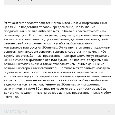
соответствующее поле, и автоматически конвертирует
Самый распространенный способ конвертации USD1 в USD –
значение в US Dollar ({ toSymbol}).
использование криптобиржи или платформы P2P (личного
обмена), например LocalBitcoins и т. д.
Вы также можете использовать приведенную выше таблицу
Этот контент предоставляется исключительно в информационных
цен USD1, чтобы проверить последние цены на USD1 в
целях и не представляет собой предложение, навязывание
предложения или что-либо, что можно было бы рассматривать как
основных фиатных и криптовалютах.
рекомендацию 3Commas покупать, продавать, торговать или хранить
какие-либо криптовалюты, ценные бумаги, деривативы, или другой
финансовый инструмент, упомянутый в любом описании
материалов или услуг от 3Commas. Он не является инвестиционным
советом, финансовым советом, торговым советом или каким-либо
другим советом. Данные, представленные зрителям, могут отражать
цены активов в криптовалюте или бумажной валюте, торгуемые на
различных типах бирж, а также отображать рыночные данные из
различных сторонних источников. 3Commas может взимать плату за
подписку, а с пользователей могут взиматься комиссии бирж, на
которых они торгуют, которые не отражаются в ценах перечисленных
активов. 3Commas не несет ответственности за любые ошибки или
задержки в контенте, полученном из 3Commas или сторонних
источников, а также 3Commas не несет ответственности за любые
действия, предпринятые на основе данных, представленных в любом
контенте.
Платформа