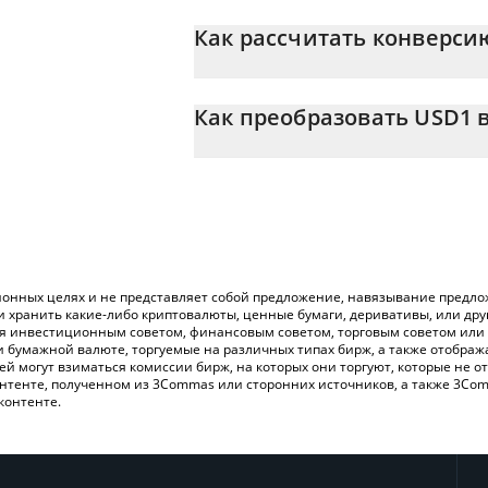
Цена USD1 в INR постоянно меняется.
Как рассчитать конверсию
На данный момент 1 USD1 равно 95.09 
Калькулятор 3Commas USD1 позволяет л
просто введя сумму USD1 в соответств
Как преобразовать USD1 в
значение в Indian Rupee ({ toSymbol}).
Самый распространенный способ конве
Вы также можете использовать привед
криптобиржи или платформы P2P (личного
последние цены на USD1 в основных ф
онных целях и не представляет собой предложение, навязывание предлож
и хранить какие-либо криптовалюты, ценные бумаги, деривативы, или др
ся инвестиционным советом, финансовым советом, торговым советом или
и бумажной валюте, торгуемые на различных типах бирж, а также отобра
лей могут взиматься комиссии бирж, на которых они торгуют, которые не
нтенте, полученном из 3Commas или сторонних источников, а также 3Com
контенте.