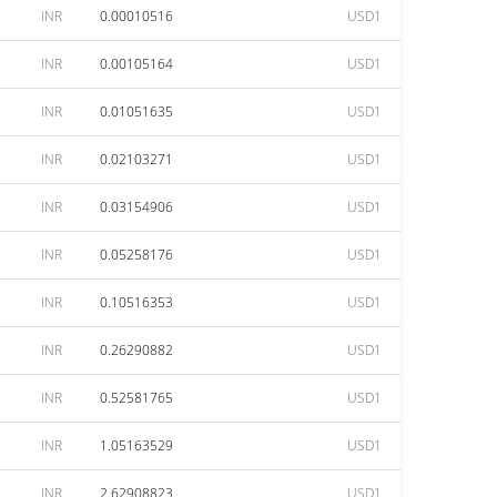
INR
0.00010516
USD1
INR
0.00105164
USD1
INR
0.01051635
USD1
INR
0.02103271
USD1
INR
0.03154906
USD1
INR
0.05258176
USD1
INR
0.10516353
USD1
INR
0.26290882
USD1
INR
0.52581765
USD1
INR
1.05163529
USD1
INR
2.62908823
USD1