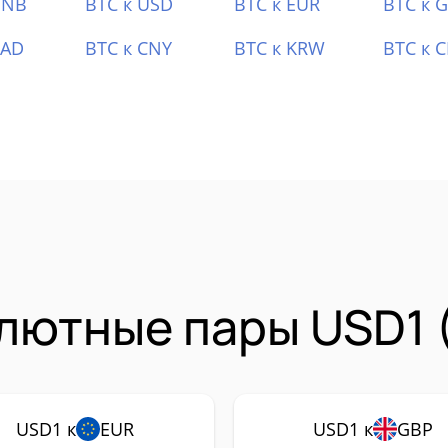
BNB
BTC к USD
BTC к EUR
BTC к 
CAD
BTC к CNY
BTC к KRW
BTC к 
лютные пары USD1 
USD1 к
EUR
USD1 к
GBP