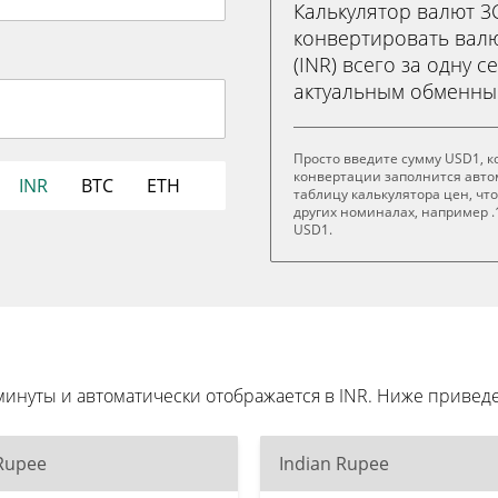
Калькулятор валют 
конвертировать валю
(INR) всего за одну с
актуальным обменны
Просто введите сумму USD1, к
конвертации заполнится авто
INR
BTC
ETH
таблицу калькулятора цен, чт
других номиналах, например .1
USD1.
минуты и автоматически отображается в INR. Ниже приве
 Rupee
Indian Rupee