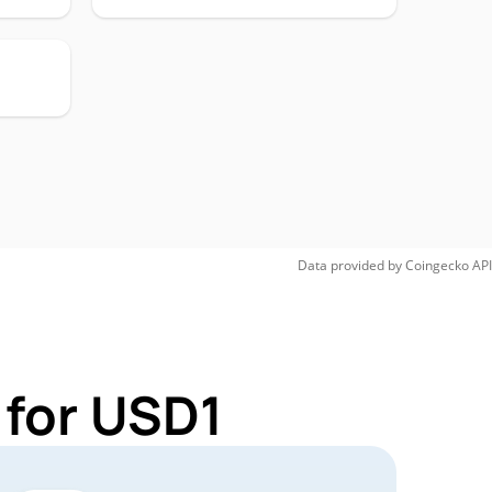
Data provided by
Coingecko
API
 for USD1