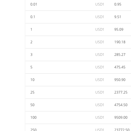
0.01
USD1
0.95
0.1
USD1
9.51
1
USD1
95.09
2
USD1
190.18
3
USD1
285.27
5
USD1
475.45
10
USD1
950.90
25
USD1
2377.25
50
USD1
4754.50
100
USD1
9509.00
250
USD1
23772.50