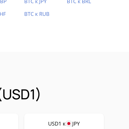
GBP
BTC к JPY
BTC к BRL
CHF
BTC к RUB
(USD1)
USD1 к
JPY