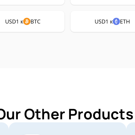
USD1 к
BTC
USD1 к
ETH
Our Other Products