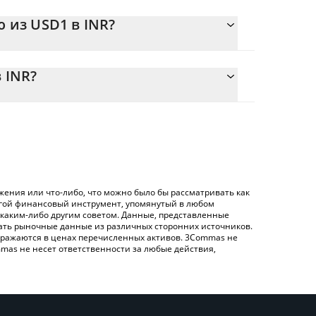
 из USD1 в INR?
{toSymbol
егко рассчитать цену конвертации USD1 в INR,
ующее поле, и автоматически конвертирует
 INR?
ртации USD1 в INR – использование
енную выше таблицу цен USD1, чтобы проверить
 обмена), например LocalBitcoins и т. д.
иатных и криптовалютах.
ения или что-либо, что можно было бы рассматривать как
угой финансовый инструмент, упомянутый в любом
 каким-либо другим советом. Данные, представленные
жать рыночные данные из различных сторонних источников.
 отражаются в ценах перечисленных активов. 3Commas не
mas не несет ответственности за любые действия,