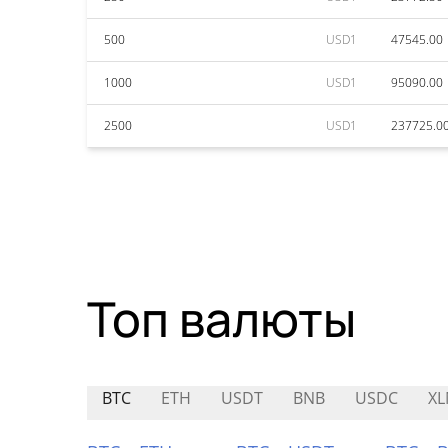
500
USD1
47545.00
1000
USD1
95090.00
2500
USD1
237725.0
Топ валюты
BTC
ETH
USDT
BNB
USDC
X