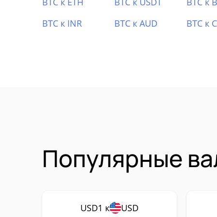
BTC к ETH
BTC к USDT
BTC к 
BTC к INR
BTC к AUD
BTC к 
Популярные ва
USD1 к
USD