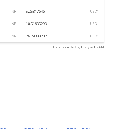
INR
5.25817646
USD1
INR
10.51635293
USD1
INR
26.29088232
USD1
Data provided by
Coingecko
API