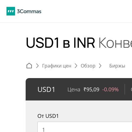
USD1 в INR
Конв
Графики цен
Обзор
Биржы
USD1
Цена
₹
95,09
-0.09%
От USD1