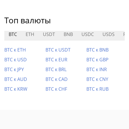
Топ валюты
BTC
ETH
USDT
BNB
USDC
USDS
RA
BTC к ETH
BTC к USDT
BTC к BNB
BTC к USD
BTC к EUR
BTC к GBP
BTC к JPY
BTC к BRL
BTC к INR
BTC к AUD
BTC к CAD
BTC к CNY
BTC к KRW
BTC к CHF
BTC к RUB