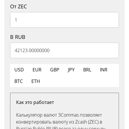
От ZEC
В RUB
USD
EUR
GBP
JPY
BRL
INR
BTC
ETH
Как это работает
Калькулятор валют 3Commas позволяет
конвертировать валюту из Zcash (ZEC) в
Russian Ruble (RUB) всего за одну секунду.