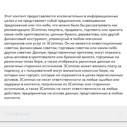
значение в Russian Ruble ({ toSymbol}).
использование криптобиржи или платформы P2P (личного
обмена), например LocalBitcoins и т. д.
Вы также можете использовать приведенную выше таблицу
Этот контент предоставляется исключительно в информационных
цен Zcash, чтобы проверить последние цены на Zcash в
целях и не представляет собой предложение, навязывание
предложения или что-либо, что можно было бы рассматривать как
основных фиатных и криптовалютах.
рекомендацию 3Commas покупать, продавать, торговать или хранить
какие-либо криптовалюты, ценные бумаги, деривативы, или другой
финансовый инструмент, упомянутый в любом описании
материалов или услуг от 3Commas. Он не является инвестиционным
советом, финансовым советом, торговым советом или каким-либо
другим советом. Данные, представленные зрителям, могут отражать
цены активов в криптовалюте или бумажной валюте, торгуемые на
различных типах бирж, а также отображать рыночные данные из
различных сторонних источников. 3Commas может взимать плату за
подписку, а с пользователей могут взиматься комиссии бирж, на
которых они торгуют, которые не отражаются в ценах перечисленных
активов. 3Commas не несет ответственности за любые ошибки или
задержки в контенте, полученном из 3Commas или сторонних
источников, а также 3Commas не несет ответственности за любые
действия, предпринятые на основе данных, представленных в любом
контенте.
Платформа