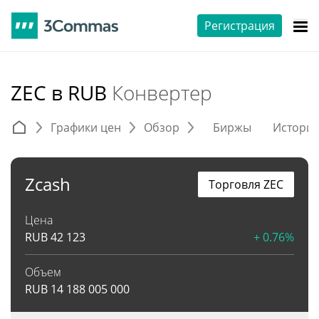
Регистрация
ZEC в RUB
Конвертер
Графики цен
Обзор
Биржы
Истори
Zcash
Торговля ZEC
Цена
RUB
42 123
+ 0.76%
Объем
RUB
14 188 005 000