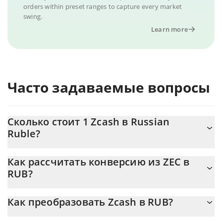
orders within preset ranges to capture every market
swing.
Learn more
Часто задаваемые вопросы
Сколько стоит 1 Zcash в Russian
Ruble?
Цена Zcash в RUB постоянно меняется.
Как рассчитать конверсию из ZEC в
RUB?
На данный момент 1 Zcash равно 42123 {toSymbol
Калькулятор 3Commas Zcash позволяет легко рассчитать
Как преобразовать Zcash в RUB?
цену конвертации ZEC в RUB, просто введя сумму Zcash в
соответствующее поле, и автоматически конвертирует
Самый распространенный способ конвертации ZEC в RUB –