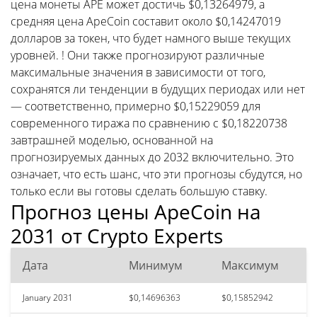
цена монеты APE может достичь $0,13264979, а
средняя цена ApeCoin составит около $0,14247019
долларов за токен, что будет намного выше текущих
уровней. ! Они также прогнозируют различные
максимальные значения в зависимости от того,
сохранятся ли тенденции в будущих периодах или нет
— соответственно, примерно $0,15229059 для
современного тиража по сравнению с $0,18220738
завтрашней моделью, основанной на
прогнозируемых данных до 2032 включительно. Это
означает, что есть шанс, что эти прогнозы сбудутся, но
только если вы готовы сделать большую ставку.
Прогноз цены ApeCoin на
2031 от Crypto Experts
Дата
Минимум
Максимум
January 2031
$0,14696363
$0,15852942