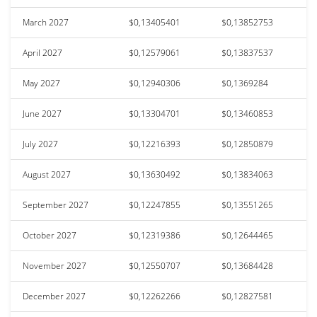
March 2027
$0,13405401
$0,13852753
April 2027
$0,12579061
$0,13837537
May 2027
$0,12940306
$0,1369284
June 2027
$0,13304701
$0,13460853
July 2027
$0,12216393
$0,12850879
August 2027
$0,13630492
$0,13834063
September 2027
$0,12247855
$0,13551265
October 2027
$0,12319386
$0,12644465
November 2027
$0,12550707
$0,13684428
December 2027
$0,12262266
$0,12827581