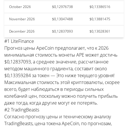
October 2026
$0,12976738
$0,13386516
November 2026
$0,13047488
$0,13881475
December 2026
$0,12837093
$0,13028361
#1 LiteFinance
Прогноз цены ApeCoin предполагает, что к 2026
минимальная стоимость монеты APE может достичь
$0,12837093, а среднее значение, рассчитанное
методом машинного градиента, составит около
$0,13359284 за токен — Это ниже текущего уровня!
Максимальная стоимость этой криптовалюты, скорее
всего, будет наблюдаться в периоды сильных
колебаний цен, поскольку можно получить прибыль
даже тогда, когда другие могут ее потерять.
#2 TradingBeasts
Согласно прогнозу цены и техническому анализу
TradingBeasts, цена токена ApeCoin, по прогнозам,