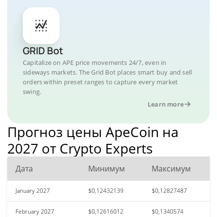
GRID Bot
Capitalize on APE price movements 24/7, even in
sideways markets. The Grid Bot places smart buy and sell
orders within preset ranges to capture every market
swing.
Learn more
Прогноз цены ApeCoin на
2027 от Crypto Experts
Дата
Минимум
Максимум
January 2027
$0,12432139
$0,12827487
February 2027
$0,12616012
$0,1340574