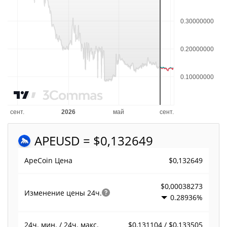
APE
USD = $0,132649
$0,132649
ApeCoin Цена
$0,00038273
Изменение цены
24ч.
0.28936%
$0,131104 / $0,133505
24ч. мин. / 24ч. макс.