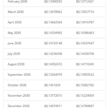
February 2030
$0,13366555
$0,13712421
March 2030
$0,13478962
$0,13927714
April 2030
$0,13662569
$0,13916787
May 2030
$0,14334992
$0,14386463
June 2030
$0,14193148
$0,14547447
July 2030
$0,14236438
$0,14430758
August 2030
$0,14302472
$0,14719345
September 2030
$0,13264979
$0,13903522
October 2030
$0,1451029
$0,15002702
November 2030
$0,13772015
$0,15229059
December 2030
$0,14074911
$0,14789897