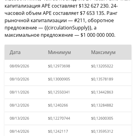
капитализация APE составляет $132 627 230. 24-
часовой объем APE составляет $7 653 135. Ранг
рыночной капитализации — #211, оборотное
предложение — {{circulationSupply}}, а
максимальное предложение — $1 000 000 000.
Дата
Минимум
Максимум
08/09/2026
$0,12973698
$0,13205022
08/10/2026
$0,13000905
$0,13578189
08/11/2026
$0,12550341
$0,13442863
08/12/2026
$0,1240266
$0,13284882
08/13/2026
$0,12270744
$0,12600305
08/14/2026
$0,1242117
$0,13595312