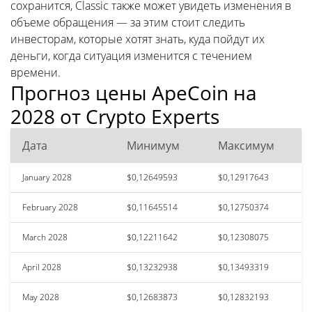
сохранится, Classic также может увидеть изменения в
объеме обращения — за этим стоит следить
инвесторам, которые хотят знать, куда пойдут их
деньги, когда ситуация изменится с течением
времени.
Прогноз цены ApeCoin на
2028 от Crypto Experts
Дата
Минимум
Максимум
January 2028
$0,12649593
$0,12917643
February 2028
$0,11645514
$0,12750374
March 2028
$0,12211642
$0,12308075
April 2028
$0,13232938
$0,13493319
May 2028
$0,12683873
$0,12832193