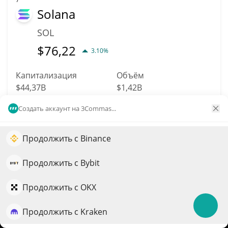
Solana
SOL
$
76,22
3.10%
Капитализация
Объём
$44,37B
$1,42B
Создать аккаунт на 3Commas...
Подробнее
Торговать
Продолжить с Binance
Увеличьте рост портфеля с помощью ИИ
11
Dogecoin
QuantPilot — платформа полного цикла, где
Продолжить с Bybit
автономные агенты создают, бэктестят и оптимизируют
DOGE
ваши стратегии и проводят рыночные исследования
Продолжить с OKX
$
0,07
1.60%
Продолжить с Kraken
Попробовать бесплатно
Капитализация
Объём