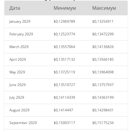
Дата
Минимум
Максимум
January 2029
$0,12969789
$0,13254911
February 2029
$0,12523774
$0,13472299
March 2029
$0,13557064
$0,14136826
April 2029
$0,13517132
$0,13566185
May 2029
$0,13725119
$0,13964098
June 2029
$0,13510727
$0,13757937
July 2029
$0,14114339
$0,14363199
August 2029
$0,1414497
$0,14298431
September 2029
$0,15003117
$0,15175234