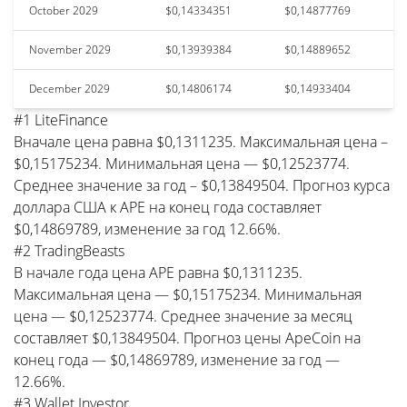
October 2029
$0,14334351
$0,14877769
November 2029
$0,13939384
$0,14889652
December 2029
$0,14806174
$0,14933404
#1 LiteFinance
Вначале цена равна $0,1311235. Максимальная цена –
$0,15175234. Минимальная цена — $0,12523774.
Среднее значение за год – $0,13849504. Прогноз курса
доллара США к APE на конец года составляет
$0,14869789, изменение за год 12.66%.
#2 TradingBeasts
В начале года цена APE равна $0,1311235.
Максимальная цена — $0,15175234. Минимальная
цена — $0,12523774. Среднее значение за месяц
составляет $0,13849504. Прогноз цены ApeCoin на
конец года — $0,14869789, изменение за год —
12.66%.
#3 Wallet Investor