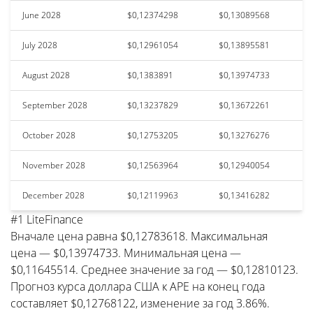
June 2028
$0,12374298
$0,13089568
July 2028
$0,12961054
$0,13895581
August 2028
$0,1383891
$0,13974733
September 2028
$0,13237829
$0,13672261
October 2028
$0,12753205
$0,13276276
November 2028
$0,12563964
$0,12940054
December 2028
$0,12119963
$0,13416282
#1 LiteFinance
Вначале цена равна $0,12783618. Максимальная
цена — $0,13974733. Минимальная цена —
$0,11645514. Среднее значение за год — $0,12810123.
Прогноз курса доллара США к APE на конец года
составляет $0,12768122, изменение за год 3.86%.