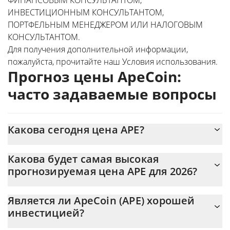
ИНВЕСТИЦИОННЫМ КОНСУЛЬТАНТОМ,
ПОРТФЕЛЬНЫМ МЕНЕДЖЕРОМ ИЛИ НАЛОГОВЫМ
КОНСУЛЬТАНТОМ.
Для получения дополнительной информации,
пожалуйста, прочитайте наш
Условия использования
.
Прогноз цены ApeCoin:
часто задаваемые вопросы
Какова сегодня цена APE?
Сегодня ApeCoin (APE) торгуется по цене $0,132649 с
Какова будет самая высокая
рыночной капитализацией $132 627 230
прогнозируемая цена APE для 2026?
Ожидается, что цена APE достигнет максимального уровня
Является ли ApeCoin (APE) хорошей
$0,13028361 в конце 2026.
инвестицией?