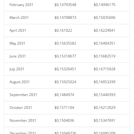
February 2031
$0,14793548
$0,14996175
March 2031
$0,14708873
$0,15035606
April 2031
$0,161022
$0,16229041
May 2031
$0,15635582
$0,16404351
June 2031
$0,15318677
$0,15682519
July 2031
$0,15320451
$0,16715928
August 2031
$0,15925024
$0,16053299
September 2031
$0,1484974
$0,15440393
October 2031
$0,1571104
$0,16212029
November 2031
$0,1504036
$0,15347691
December 2031
$0,15049736
$0,16095209