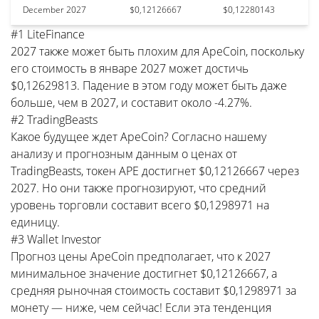
December 2027
$0,12126667
$0,12280143
#1 LiteFinance
2027 также может быть плохим для ApeCoin, поскольку
его стоимость в январе 2027 может достичь
$0,12629813. Падение в этом году может быть даже
больше, чем в 2027, и составит около -4.27%.
#2 TradingBeasts
Какое будущее ждет ApeCoin? Согласно нашему
анализу и прогнозным данным о ценах от
TradingBeasts, токен APE достигнет $0,12126667 через
2027. Но они также прогнозируют, что средний
уровень торговли составит всего $0,1298971 на
единицу.
#3 Wallet Investor
Прогноз цены ApeCoin предполагает, что к 2027
минимальное значение достигнет $0,12126667, а
средняя рыночная стоимость составит $0,1298971 за
монету — ниже, чем сейчас! Если эта тенденция