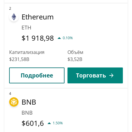
2
Ethereum
ETH
$
1 918,98
0.10%
Капитализация
Объём
$231,58B
$3,52B
Подробнее
Торговать
4
BNB
BNB
$
601,6
1.50%