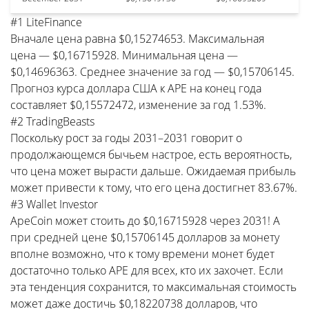
#1 LiteFinance
Вначале цена равна $0,15274653. Максимальная
цена — $0,16715928. Минимальная цена —
$0,14696363. Среднее значение за год — $0,15706145.
Прогноз курса доллара США к APE на конец года
составляет $0,15572472, изменение за год 1.53%.
#2 TradingBeasts
Поскольку рост за годы 2031–2031 говорит о
продолжающемся бычьем настрое, есть вероятность,
что цена может вырасти дальше. Ожидаемая прибыль
может привести к тому, что его цена достигнет 83.67%.
#3 Wallet Investor
ApeCoin может стоить до $0,16715928 через 2031! А
при средней цене $0,15706145 долларов за монету
вполне возможно, что к тому времени монет будет
достаточно только APE для всех, кто их захочет. Если
эта тенденция сохранится, то максимальная стоимость
может даже достичь $0,18220738 долларов, что