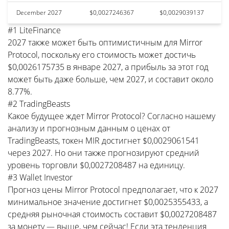
December 2027
$0,0027246367
$0,0029039137
#1 LiteFinance
2027 также может быть оптимистичным для Mirror
Protocol, поскольку его стоимость может достичь
$0,0026175735 в январе 2027, а прибыль за этот год
может быть даже больше, чем 2027, и составит около
8.77%.
#2 TradingBeasts
Какое будущее ждет Mirror Protocol? Согласно нашему
анализу и прогнозным данным о ценах от
TradingBeasts, токен MIR достигнет $0,0029061541
через 2027. Но они также прогнозируют средний
уровень торговли $0,0027208487 на единицу.
#3 Wallet Investor
Прогноз цены Mirror Protocol предполагает, что к 2027
минимальное значение достигнет $0,0025355433, а
средняя рыночная стоимость составит $0,0027208487
за монету — выше, чем сейчас! Если эта тенденция