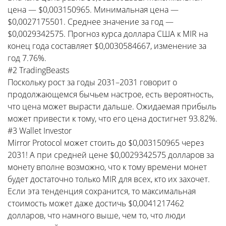
цена — $0,003150965. Минимальная цена —
$0,0027175501. Среднее значение за год —
$0,0029342575. Прогноз курса доллара США к MIR на
конец года составляет $0,0030584667, изменение за
год 7.76%.
#2 TradingBeasts
Поскольку рост за годы 2031–2031 говорит о
продолжающемся бычьем настрое, есть вероятность,
что цена может вырасти дальше. Ожидаемая прибыль
может привести к тому, что его цена достигнет 93.82%.
#3 Wallet Investor
Mirror Protocol может стоить до $0,003150965 через
2031! А при средней цене $0,0029342575 долларов за
монету вполне возможно, что к тому времени монет
будет достаточно только MIR для всех, кто их захочет.
Если эта тенденция сохранится, то максимальная
стоимость может даже достичь $0,0041217462
долларов, что намного выше, чем то, что люди