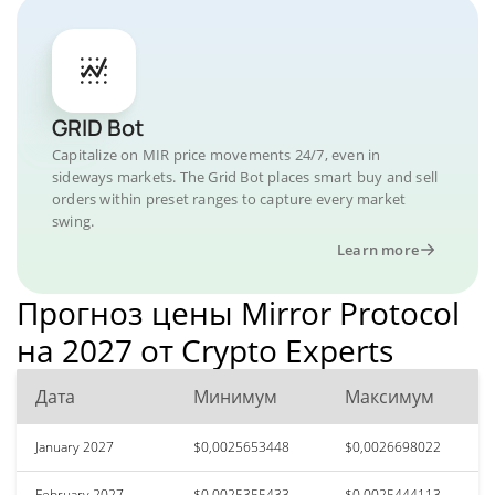
GRID Bot
Capitalize on MIR price movements 24/7, even in
sideways markets. The Grid Bot places smart buy and sell
orders within preset ranges to capture every market
swing.
Learn more
Прогноз цены Mirror Protocol
на 2027 от Crypto Experts
Дата
Минимум
Максимум
January 2027
$0,0025653448
$0,0026698022
February 2027
$0,0025355433
$0,0025444113