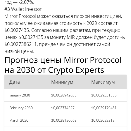
год — -2.07%.
#3 Wallet Investor
Mirror Protocol может оказаться плохой инвестицией,
поскольку ее ожидаемая стоимость к 2029 составит
$0,0027435. Согласно нашим расчетам, при текущих
ценах $0,0027435 за монету MIR должен будет достичь
$0,0027386211, прежде чем он достигнет самой
низкой цены.
Прогноз цены Mirror Protocol
на 2030 от Crypto Experts
Дата
Минимум
Максимум
January 2030
$0,0028942638
$0,0029331555
February 2030
$0,002774527
$0,0029179481
March 2030
$0,0028150669
$0,003053215