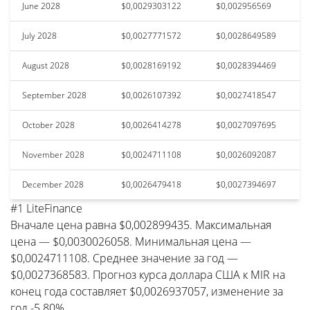
June 2028
$0,0029303122
$0,002956569
July 2028
$0,0027771572
$0,0028649589
August 2028
$0,0028169192
$0,0028394469
September 2028
$0,0026107392
$0,0027418547
October 2028
$0,0026414278
$0,0027097695
November 2028
$0,0024711108
$0,0026092087
December 2028
$0,0026479418
$0,0027394697
#1 LiteFinance
Вначале цена равна $0,002899435. Максимальная
цена — $0,0030026058. Минимальная цена —
$0,0024711108. Среднее значение за год —
$0,0027368583. Прогноз курса доллара США к MIR на
конец года составляет $0,0026937057, изменение за
год -5.80%.