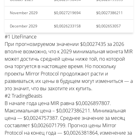
November 2029
$0,0027219694
$0,0027386211
December 2029
$0,0026233158
$0,002653057
#1 LiteFinance
При прогнозируемом значении $0,0027435 за 2026
вполне возможно, что к 2029 минимальная монета MIR
может достичь средней цены ниже той, по которой
она торгуется в настоящее время. Но поскольку
проекты Mirror Protocol продолжают расти и
развиваться, их цены в будущем могут измениться — а
это значит, что вы захотите их купить.
#2 TradingBeasts
В начале года цена MIR равна $0,0026897807.
Максимальная цена – $0,0027386211. Минимальная
цена — $0,0024757387. Среднее значение за месяц
составляет $0,0026071799. Прогноз цены Mirror
Protocol на конец года — $0,0026381864, изменение за