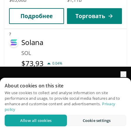
Подробнее
Торговать
7
Solana
SOL
$
73,93
0.04%
Капитализация
Объём
Увеличьте рост портфеля с помощью ИИ
$42,98B
$1,54B
About cookies on this site
QuantPilot — платформа полного цикла, где
We use cookies to collect and analyse information on site
performance and usage, to provide social media features and to
Подробнее
Торговать
автономные агенты создают, бэктестят и оптимизируют
enhance and customise content and advertisements.
Privacy
ваши стратегии и проводят рыночные исследования
policy
11
Allow all cookies
Cookie settings
Попробовать бесплатно
Dogecoin