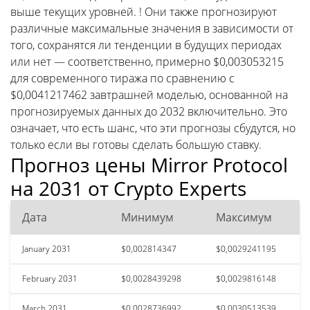
выше текущих уровней. ! Они также прогнозируют
различные максимальные значения в зависимости от
того, сохранятся ли тенденции в будущих периодах
или нет — соответственно, примерно $0,003053215
для современного тиража по сравнению с
$0,0041217462 завтрашней моделью, основанной на
прогнозируемых данных до 2032 включительно. Это
означает, что есть шанс, что эти прогнозы сбудутся, но
только если вы готовы сделать большую ставку.
Прогноз цены Mirror Protocol
на 2031 от Crypto Experts
Дата
Минимум
Максимум
January 2031
$0,002814347
$0,0029241195
February 2031
$0,0028439298
$0,0029816148
March 2031
$0,0028736992
$0,0030513539