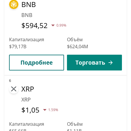
BNB
BNB
$
594,52
0.99%
Капитализация
Объём
$79,17B
$624,04M
Подробнее
Торговать
6
XRP
XRP
$
1,05
1.59%
Капитализация
Объём
$65,66B
$1,11B