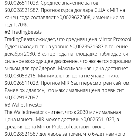
$0,0026511023. Среднее значение за год –
$0,0028521587. Прогноз курса доллара США к MIR на
конец года составляет $0,0029627308, изменение за
год 1.70%.
#2 TradingBeasts
TradingBeasts ожидает, что средняя цена Mirror Protocol
будет находиться на уровне $0,0028521587 в течение
декабря 2030. В конце года на площадке наблюдается
сильное восходящее движение, что является хорошим
знаком для трейдеров. Максимальная цена достигнет
$0,003053215. Минимальная цена не упадет ниже
$0,0026511023. Прогноз MIR был пересмотрен сайтом.
Ранее ожидалось, что максимальная цена превысит
$0,0029137097.
#3 Wallet Investor
The WalletInvestor считает, что к 2030 минимальная
цена монеты MIR может достичь $0,0026511023, а
средняя цена Mirror Protocol составит около
$0,0028521587 долларов за токен, что будет намного