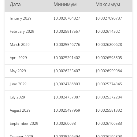
Дата
Минимум
Максимум
January 2029
$0,0026704827
$0,0027090787
February 2029
$0,0025917567
$0,002614502
March 2029
$0,0025546776
$0,0026200628
April 2029
$0,0025291402
$0,0026598805
May 2029
$0,0026235407
$0,0026959964
June 2029
$0,0024786803
$0,0025374345
July 2029
$0,0024757387
$0,0025372284
August 2029
$0,0025497959
$0,0025581332
September 2029
$0,00260698
$0,0026106583
October 2029
$0,0025196494
$0,0026199393