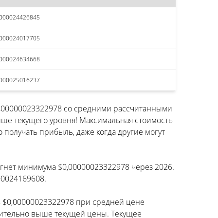
0000024426845
0000024017705
0000024634668
0000025016237
$0,00000023322978 со средними рассчитанными
ше текущего уровня! Максимальная стоимость
 получать прибыль, даже когда другие могут
тигнет минимума $0,00000023322978 через 2026.
00024169608.
чь $0,00000023322978 при средней цене
ачительно выше текущей цены. Текущее