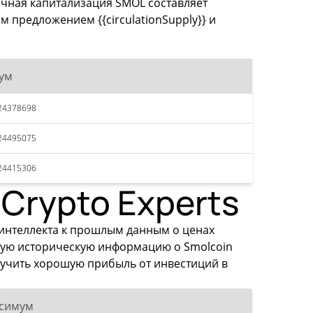
очная капитализация SMOL составляет
 предложением {{circulationSupply}} и
ум
24378698
24495075
24415306
Crypto Experts
 интеллекта к прошлым данным о ценах
ную историческую информацию о Smolcoin
лучить хорошую прибыль от инвестиций в
симум