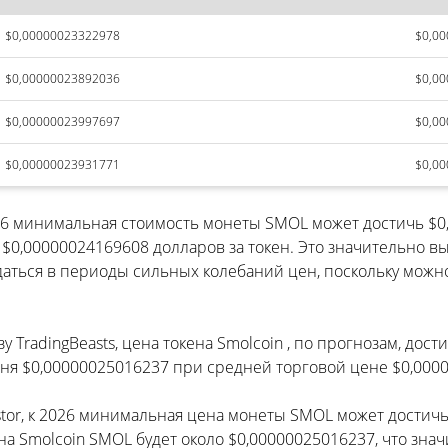
$0,00000023322978
$0,0
$0,00000023892036
$0,0
$0,00000023997697
$0,0
$0,00000023931771
$0,0
2026 минимальная стоимость монеты SMOL может достичь 
,00000024169608 долларов за токен. Это значительно вы
даться в периоды сильных колебаний цен, поскольку можно
 TradingBeasts, цена токена Smolcoin , по прогнозам, дос
ня $0,00000025016237 при средней торговой цене $0,000
estor, к 2026 минимальная цена монеты SMOL может дости
на Smolcoin SMOL будет около $0,00000025016237, что зн