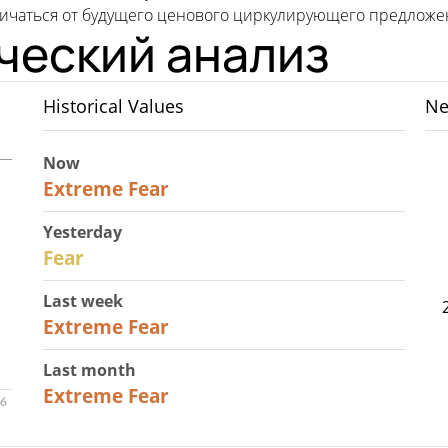
чаться от будущего ценового циркулирующего предложени
ческий анализ
Historical Values
Ne
Now
25
Extreme Fear
Yesterday
27
Fear
Last week
25
Extreme Fear
Last month
20
Extreme Fear