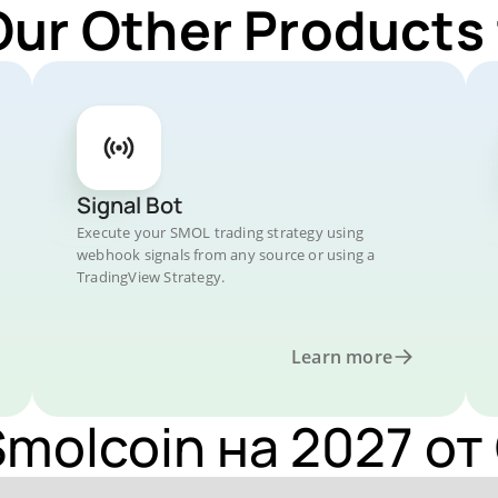
Our Other Products
Signal Bot
Execute your SMOL trading strategy using
webhook signals from any source or using a
TradingView Strategy.
Learn more
molcoin на 2027 от 