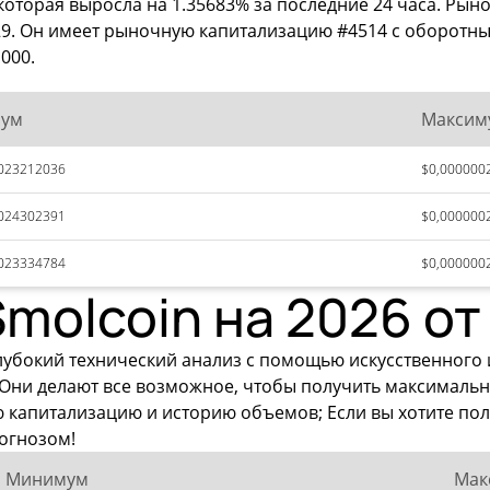
оторая выросла на 1.35683% за последние 24 часа. Рын
29. Он имеет рыночную капитализацию #4514 с оборотным
000.
ум
Максим
023212036
$0,000000
024302391
$0,000000
023334784
$0,000000
molcoin на 2026 от 
лубокий технический анализ с помощью искусственного
 Они делают все возможное, чтобы получить максималь
ую капитализацию и историю объемов; Если вы хотите по
огнозом!
Минимум
Мак