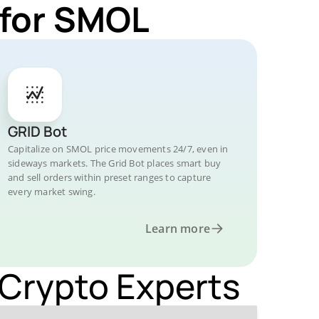
 for SMOL
GRID Bot
Capitalize on SMOL price movements 24/7, even in
sideways markets. The Grid Bot places smart buy
and sell orders within preset ranges to capture
every market swing.
Learn more
Crypto Experts