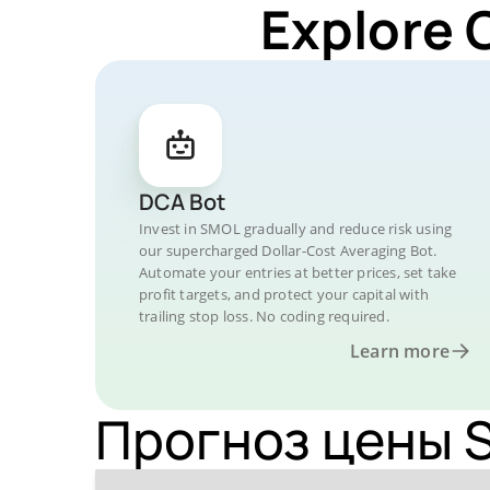
Explore 
DCA Bot
Invest in SMOL gradually and reduce risk using
our supercharged Dollar-Cost Averaging Bot.
Automate your entries at better prices, set take
profit targets, and protect your capital with
trailing stop loss. No coding required.
Learn more
Прогноз цены S