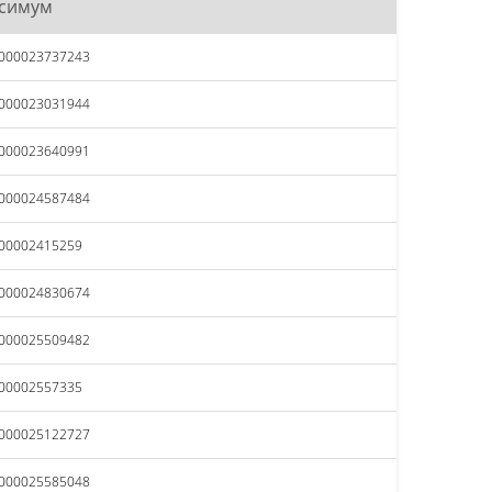
симум
0000023737243
0000023031944
0000023640991
0000024587484
000002415259
0000024830674
0000025509482
000002557335
0000025122727
0000025585048