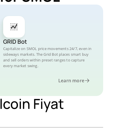
GRID Bot
Capitalize on SMOL price movements 24/7, even in
sideways markets. The Grid Bot places smart buy
and sell orders within preset ranges to capture
every market swing.
Learn more
coin Fiyat