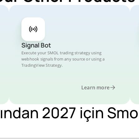
Signal Bot
Execute your SMOL trading strategy using
webhook signals from any source or using a
TradingView Strategy.
Learn more
ından 2027 için Smol