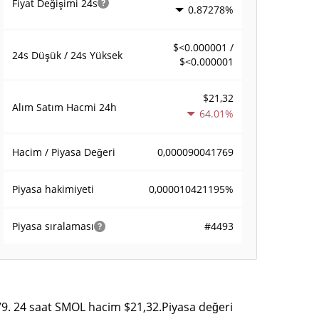
Fiyat Değişimi
24s
0.87278%
$<0.000001 /
24s Düşük / 24s Yüksek
$<0.000001
$21,32
Alım Satım Hacmi
24h
64.01%
0,000090041769
Hacim / Piyasa Değeri
0,000010421195%
Piyasa hakimiyeti
#4493
Piyasa sıralaması
79. 24 saat SMOL hacim $21,32.Piyasa değeri