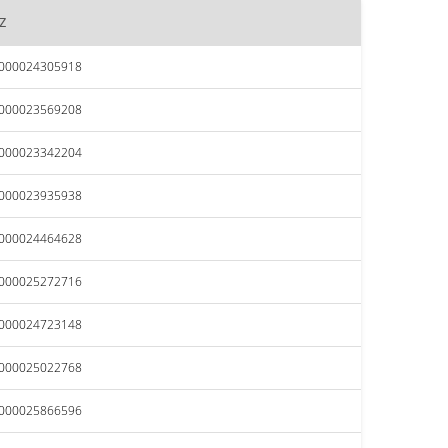
z
0000024305918
0000023569208
0000023342204
0000023935938
0000024464628
0000025272716
0000024723148
0000025022768
0000025866596