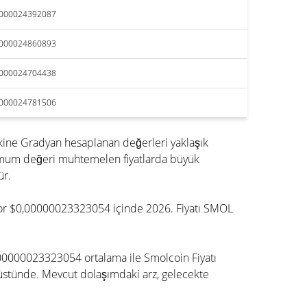
0000024392087
0000024860893
0000024704438
0000024781506
ine Gradyan hesaplanan değerleri yaklaşık
simum değeri muhtemelen fiyatlarda büyük
ür.
niyor $0,00000023323054 içinde 2026. Fiyatı SMOL
,00000023323054 ortalama ile Smolcoin Fiyatı
stünde. Mevcut dolaşımdaki arz, gelecekte