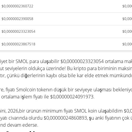
$0,0000002360722
$0,0
$0,0000002390058
$0,0
$0,00000023323054
$0,0
$0,00000023867518
$0,0
liyet bir SMOL para ulaşabilir $0,00000023323054 ortalama mak
t seviyelerin oldukça üzerinde! Bu kripto para biriminin mak
ır, çünkü diğerlerinin kaybı olsa bile kar elde etmek mümkünd
 göre, fiyatı Smolcoin tokenın düşük bir seviyeye ulaşması bekle
rtalama işlem fiyatı ile $0,00000024091973.
hmini, 2026,bir ürünün minimum fiyatı SMOL koin ulaşabildim $0
 civarında olurdu $0,00000024860893, şu anki fiyatının çok ü
trend devam ederse.