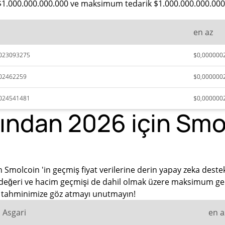
 $1.000.000.000.000 ve maksimum tedarik $1.000.000.000.000
en az
023093275
$0,000000
02462259
$0,000000
024541481
$0,000000
ından 2026 için Smol
 Smolcoin 'in geçmiş fiyat verilerine derin yapay zeka destek
 değeri ve hacim geçmişi de dahil olmak üzere maksimum geçmi
ız tahminimize göz atmayı unutmayın!
Asgari
en a