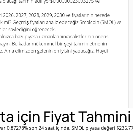
a olacağı tahmin ediliyor$0,00000023093275 ve
ri 2026, 2027, 2028, 2029, 2030 ve fiyatlarının nerede
 mi? Geçmiş fiyatları analiz edeceğiz Smolcoin (SMOL) ve
eler söylediğini öğrenecek.
lnızca bazı piyasa uzmanlarının/analistlerinin önerisi
tmayın. Bu kadar mükemmel bir şeyi tahmin etmenin
Ama elimizden gelenin en iyisini yapacağız. Haydi
a için Fiyat Tahmini
ar 0.87278% son 24 saat içinde. SMOL piyasa değeri $236.7