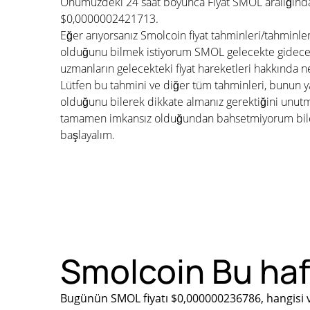
Önümüzdeki 24 saat boyunca Fiyat SMOL aralığınd
$0,0000002421713.
Eğer arıyorsanız Smolcoin fiyat tahminleri/tahminle
olduğunu bilmek istiyorum SMOL gelecekte gidecek
uzmanların gelecekteki fiyat hareketleri hakkında n
Lütfen bu tahmini ve diğer tüm tahminleri, bunun ya
olduğunu bilerek dikkate almanız gerektiğini unu
tamamen imkansız olduğundan bahsetmiyorum bile. 
başlayalım.
Smolcoin Bu haft
Bugünün SMOL fiyatı $0,000000236786, hangisi v