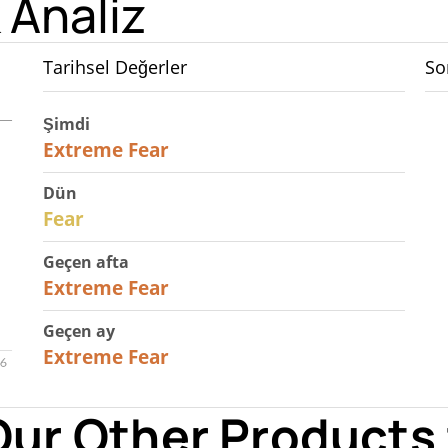
 Analiz
Tarihsel Değerler
So
Şimdi
25
Extreme Fear
Dün
27
Fear
Geçen afta
25
Extreme Fear
Geçen ay
20
Extreme Fear
Our Other Products