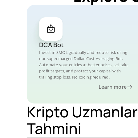
DCA Bot
Invest in SMOL gradually and reduce risk using
our supercharged Dollar-Cost Averaging Bot.
Automate your entries at better prices, set take
profit targets, and protect your capital with
trailing stop loss. No coding required.
Learn more
Kripto Uzmanlar
Tahmini