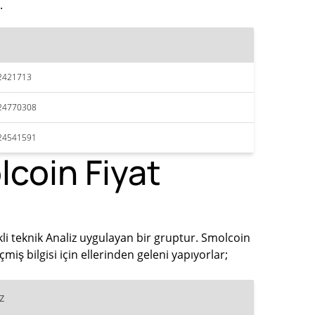
.
2421713
24770308
24541591
coin Fiyat
li teknik Analiz uygulayan bir gruptur. Smolcoin
ş bilgisi için ellerinden geleni yapıyorlar;
z