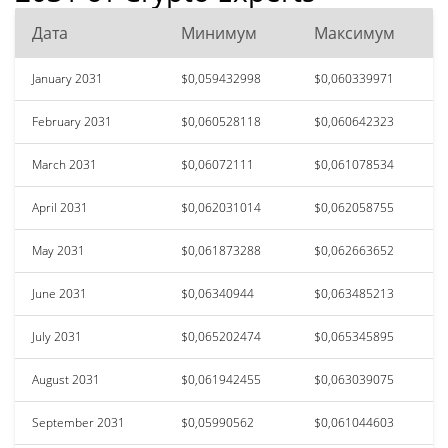
Дата
Минимум
Максимум
January 2031
$0,059432998
$0,060339971
February 2031
$0,060528118
$0,060642323
March 2031
$0,06072111
$0,061078534
April 2031
$0,062031014
$0,062058755
May 2031
$0,061873288
$0,062663652
June 2031
$0,06340944
$0,063485213
July 2031
$0,065202474
$0,065345895
August 2031
$0,061942455
$0,063039075
September 2031
$0,05990562
$0,061044603