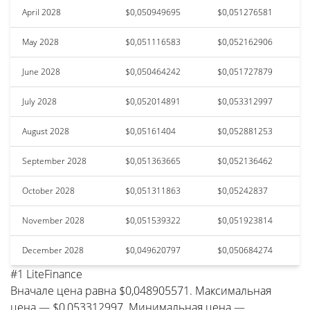
April 2028
$0,050949695
$0,051276581
May 2028
$0,051116583
$0,052162906
June 2028
$0,050464242
$0,051727879
July 2028
$0,052014891
$0,053312997
August 2028
$0,05161404
$0,052881253
September 2028
$0,051363665
$0,052136462
October 2028
$0,051311863
$0,05242837
November 2028
$0,051539322
$0,051923814
December 2028
$0,049620797
$0,050684274
#1 LiteFinance
Вначале цена равна $0,048905571. Максимальная
цена — $0,053312997. Минимальная цена —