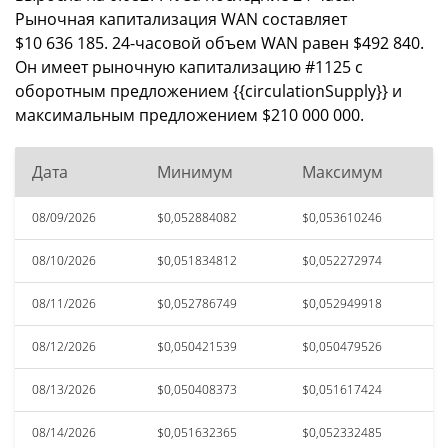
Рыночная капитализация WAN составляет
$10 636 185. 24-часовой объем WAN равен $492 840.
Он имеет рыночную капитализацию #1125 с
оборотным предложением {{circulationSupply}} и
максимальным предложением $210 000 000.
Дата
Минимум
Максимум
08/09/2026
$0,052884082
$0,053610246
08/10/2026
$0,051834812
$0,052272974
08/11/2026
$0,052786749
$0,052949918
08/12/2026
$0,050421539
$0,050479526
08/13/2026
$0,050408373
$0,051617424
08/14/2026
$0,051632365
$0,052332485