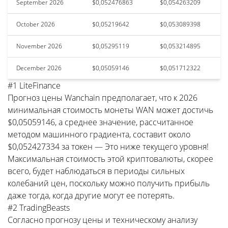
September 2026
$0,052476863
$0,054263209
October 2026
$0,05219642
$0,053089398
November 2026
$0,05295119
$0,053214895
December 2026
$0,05059146
$0,051712322
#1 LiteFinance
Прогноз цены Wanchain предполагает, что к 2026
минимальная стоимость монеты WAN может достичь
$0,05059146, а среднее значение, рассчитанное
методом машинного градиента, составит около
$0,052427334 за токен — Это ниже текущего уровня!
Максимальная стоимость этой криптовалюты, скорее
всего, будет наблюдаться в периоды сильных
колебаний цен, поскольку можно получить прибыль
даже тогда, когда другие могут ее потерять.
#2 TradingBeasts
Согласно прогнозу цены и техническому анализу