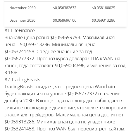
November 2030
$0,056382632
$0,058180025
December 2030
$0,058696106
$0,059313286
#1 LiteFinance
Вначале цена равна $0,054699793. Максимальная
цена – $0,059313286. Минимальная цена —
$0,053241458. Среднее значение за год –
$0,056277372. Прогноз курса доллара США к WAN на
конец года составляет $0,059004696, изменение за год
8.16%.
#2 TradingBeasts
TradingBeasts ожидает, что средняя цена Wanchain
будет находиться на уровне $0,056277372 в течение
декабря 2030. В конце года на площадке наблюдается
сильное восходящее движение, что является хорошим
знаком для трейдеров. Максимальная цена достигнет
$0,059313286. Минимальная цена не упадет ниже
$0,053241458. Прогноз WAN был пересмотрен сайтом.