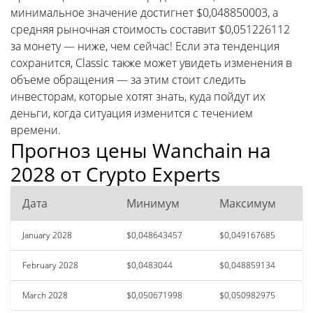
минимальное значение достигнет $0,048850003, а
средняя рыночная стоимость составит $0,051226112
за монету — ниже, чем сейчас! Если эта тенденция
сохранится, Classic также может увидеть изменения в
объеме обращения — за этим стоит следить
инвесторам, которые хотят знать, куда пойдут их
деньги, когда ситуация изменится с течением
времени.
Прогноз цены Wanchain на
2028 от Crypto Experts
Дата
Минимум
Максимум
January 2028
$0,048643457
$0,049167685
February 2028
$0,0483044
$0,048859134
March 2028
$0,050671998
$0,050982975