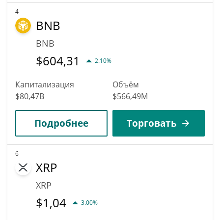
4
BNB
BNB
$
604,31
2.10%
Капитализация
Объём
$80,47B
$566,49M
Подробнее
Торговать
6
XRP
XRP
$
1,04
3.00%