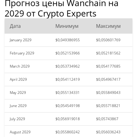
Прогноз цены Wanchain на
2029 от Crypto Experts
Дата
Минимум
Максимум
January 2029
$0,049386955
$0,050601769
February 2029
$0,052153966
$0,052181562
March 2029
$0,053734962
$0,054177685
April 2029
$0,054112419
$0,054967417
May 2029
$0,055134331
$0,055849043
June 2029
$0,054549198
$0,055718821
July 2029
$0,056919018
$0,05743867
August 2029
$0,055860242
$0,056036243