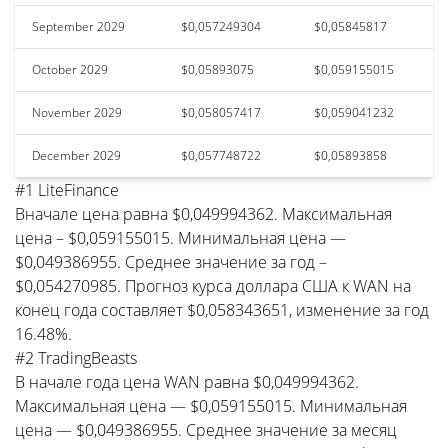
September 2029
$0,057249304
$0,05845817
October 2029
$0,05893075
$0,059155015
November 2029
$0,058057417
$0,059041232
December 2029
$0,057748722
$0,05893858
#1 LiteFinance
Вначале цена равна $0,049994362. Максимальная
цена – $0,059155015. Минимальная цена —
$0,049386955. Среднее значение за год –
$0,054270985. Прогноз курса доллара США к WAN на
конец года составляет $0,058343651, изменение за год
16.48%.
#2 TradingBeasts
В начале года цена WAN равна $0,049994362.
Максимальная цена — $0,059155015. Минимальная
цена — $0,049386955. Среднее значение за месяц