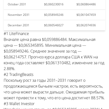
October 2031
$0,060230016
$0,060864486
November 2031
$0,058949246
$0,061047459
December 2031
$0,060546027
$0,062074936
#1 LiteFinance
Вначале цена равна $0,059886484. Максимальная
цена — $0,065345895. Минимальная цена —
$0,058949246. Среднее значение за год —
$0,06214757. Прогноз курса доллара США к WAN на
конец года составляет $0,061310482, изменение за год
2.88%.
#2 TradingBeasts
Поскольку рост за годы 2031–2031 говорит о
продолжающемся бычьем настрое, есть вероятность,
что цена может вырасти дальше. Ожидаемая прибыль
может привести к тому, что его цена достигнет 88.57%.
#3 Wallet Investor