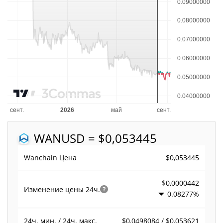
WAN
USD = $0,053445
$0,053445
Wanchain Цена
$0,0000442
Изменение цены
24ч.
0.08277%
$0,0498084 / $0,053621
24ч. мин. / 24ч. макс.