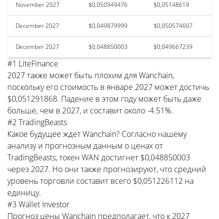
November 2027
$0,050949476
$0,05148619
December 2027
$0,049879999
$0,050574607
December 2027
$0,048850003
$0,049667239
#1 LiteFinance
2027 также может быть плохим для Wanchain,
поскольку его стоимость в январе 2027 может достичь
$0,051291868. Падение в этом году может быть даже
больше, чем в 2027, и составит около -4.51%.
#2 TradingBeasts
Какое будущее ждет Wanchain? Согласно нашему
анализу и прогнозным данным о ценах от
TradingBeasts, токен WAN достигнет $0,048850003
через 2027. Но они также прогнозируют, что средний
уровень торговли составит всего $0,051226112 на
единицу.
#3 Wallet Investor
Прогноз цены Wanchain предполагает, что к 2027