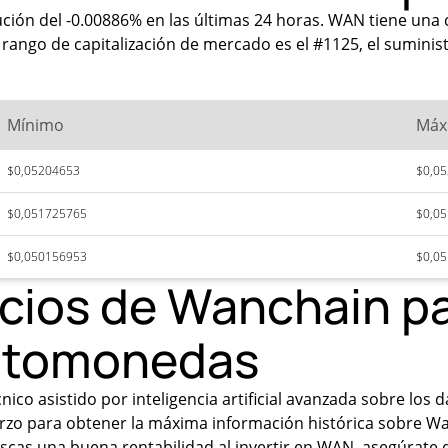
ción del -0.00886% en las últimas 24 horas. WAN tiene una c
ango de capitalización de mercado es el #1125, el suministr
Mínimo
Máx
$0,05204653
$0,0
$0,051725765
$0,0
$0,050156953
$0,0
ecios de Wanchain p
iptomonedas
ico asistido por inteligencia artificial avanzada sobre los
rzo para obtener la máxima información histórica sobre Wan
scas una buena rentabilidad al invertir en WAN, asegúrate d