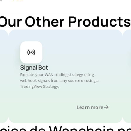
 Our Other Products
Signal Bot
Execute your WAN trading strategy using
webhook signals from any source or using a
TradingView Strategy.
Learn more
ecios de Wanchain p