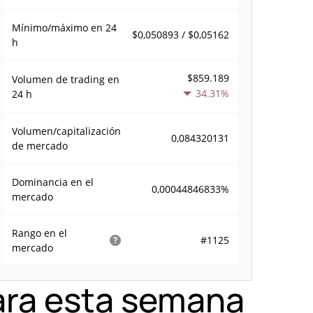
Mínimo/máximo en 24
$0,050893 / $0,05162
h
$859.189
Volumen de trading en
34.31%
24 h
Volumen/capitalización
0,084320131
de mercado
Dominancia en el
0,00044846833%
mercado
Rango en el
#1125
mercado
ara esta semana