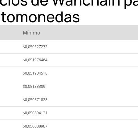
iptomonedas
Mínimo
$0,050527272
$0,051976464
$0,051904518
$0,05133309
$0,050871828
$0,050894121
$0,050088987