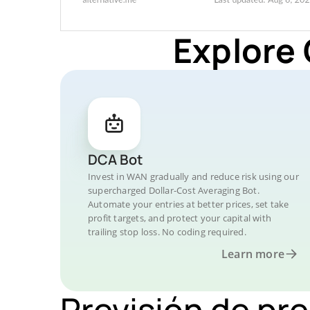
Explore
DCA Bot
Invest in WAN gradually and reduce risk using our
supercharged Dollar-Cost Averaging Bot.
Automate your entries at better prices, set take
profit targets, and protect your capital with
trailing stop loss. No coding required.
Learn more
Previsión de pr