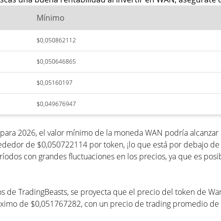
Mínimo
$0,050862112
$0,050646865
$0,05160197
$0,049676947
 para 2026, el valor mínimo de la moneda WAN podría alcanzar
ededor de $0,050722114 por token, ¡lo que está por debajo de l
dos con grandes fluctuaciones en los precios, ya que es posi
ecios de TradingBeasts, se proyecta que el precio del token de
máximo de $0,051767282, con un precio de trading promedio d