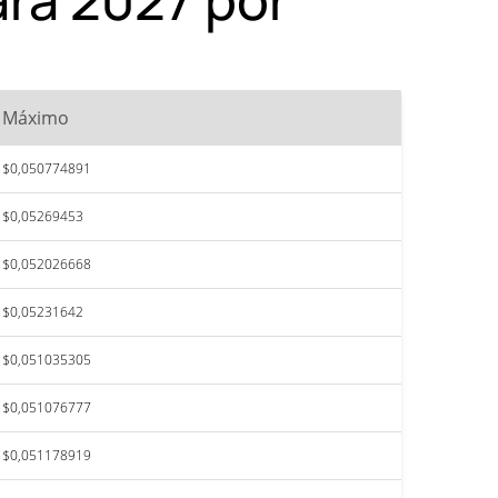
Máximo
$0,050774891
$0,05269453
$0,052026668
$0,05231642
$0,051035305
$0,051076777
$0,051178919