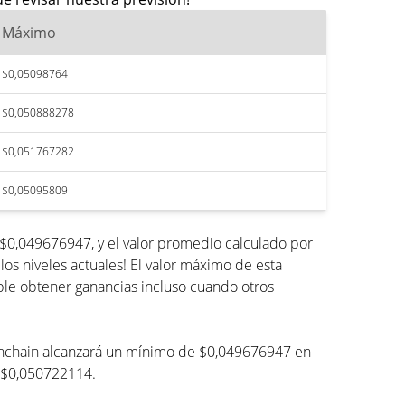
Máximo
$0,05098764
$0,050888278
$0,051767282
$0,05095809
 $0,049676947, y el valor promedio calculado por
os niveles actuales! El valor máximo de esta
ble obtener ganancias incluso cuando otros
 Wanchain alcanzará un mínimo de $0,049676947 en
e $0,050722114.