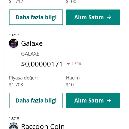
$1.712
$100
Daha fazla bilgi
Alım Satım
13217
Galaxe
GALAXE
$
0,00000171
1.60%
Piyasa değeri
Hacim
$1.708
$10
Daha fazla bilgi
Alım Satım
13210
Raccoon Coin