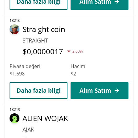
Daha fazla bilgi
Alım Satım
13216
Straight coin
STRAIGHT
$
0,0000017
2.60%
Piyasa değeri
Hacim
$1.698
$2
Daha fazla bilgi
Alım Satım
13219
ALIEN WOJAK
AJAK