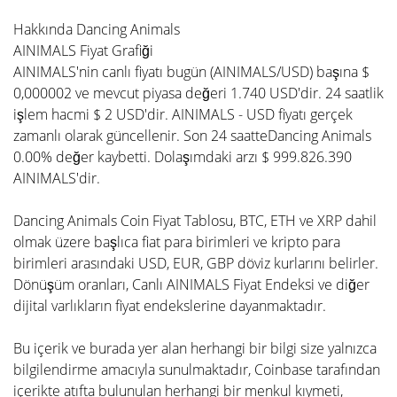
Hakkında Dancing Animals
AINIMALS Fiyat Grafiği
AINIMALS'nin canlı fiyatı bugün (AINIMALS/USD) başına $
0,000002 ve mevcut piyasa değeri 1.740 USD'dir. 24 saatlik
işlem hacmi $ 2 USD'dir. AINIMALS - USD fiyatı gerçek
zamanlı olarak güncellenir. Son 24 saatteDancing Animals
0.00% değer kaybetti. Dolaşımdaki arzı $ 999.826.390
AINIMALS'dir.
Dancing Animals Coin Fiyat Tablosu, BTC, ETH ve XRP dahil
olmak üzere başlıca fiat para birimleri ve kripto para
birimleri arasındaki USD, EUR, GBP döviz kurlarını belirler.
Dönüşüm oranları, Canlı AINIMALS Fiyat Endeksi ve diğer
dijital varlıkların fiyat endekslerine dayanmaktadır.
Bu içerik ve burada yer alan herhangi bir bilgi size yalnızca
bilgilendirme amacıyla sunulmaktadır, Coinbase tarafından
içerikte atıfta bulunulan herhangi bir menkul kıymeti,