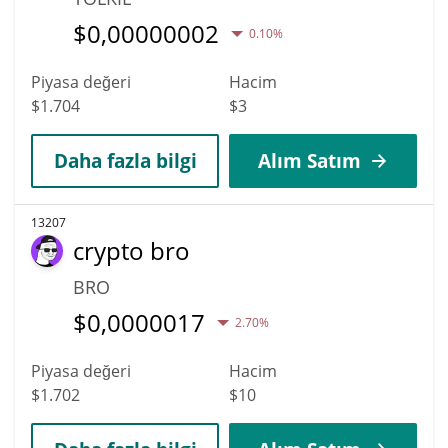
$
0,00000002
0.10%
Piyasa değeri
Hacim
$1.704
$3
Daha fazla bilgi
Alım Satım
13207
crypto bro
BRO
$
0,0000017
2.70%
Piyasa değeri
Hacim
$1.702
$10