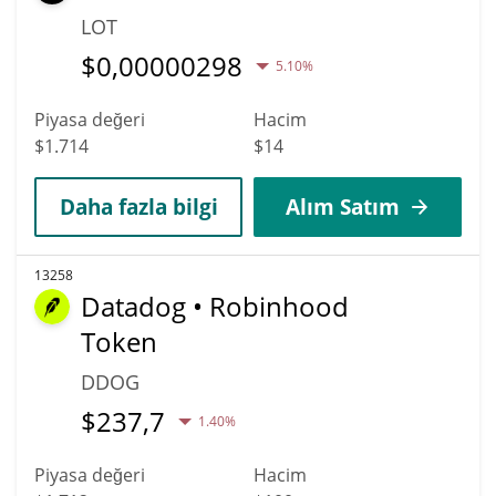
LOT
$
0,00000298
5.10%
Piyasa değeri
Hacim
$1.714
$14
Daha fazla bilgi
Alım Satım
13258
Datadog • Robinhood
Token
DDOG
$
237,7
1.40%
Piyasa değeri
Hacim