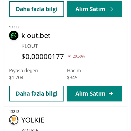
Daha fazla bilgi
Alım Satım
13222
klout.bet
KLOUT
$
0,00000177
20.50%
Piyasa değeri
Hacim
$1.704
$345
Daha fazla bilgi
Alım Satım
13212
YOLKIE
YOLKIE