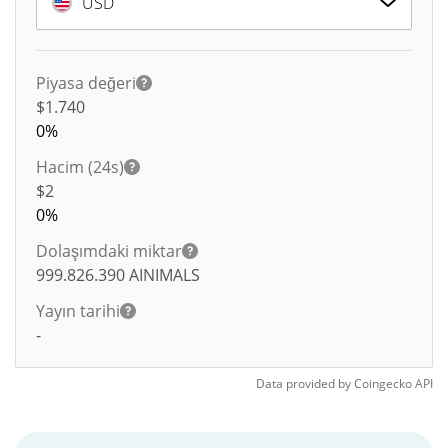
USD
Piyasa değeri
$1.740
0%
Hacim (24s)
$
2
0%
Dolaşımdaki miktar
999.826.390
AINIMALS
Yayın tarihi
-
Data provided by
Coingecko
API