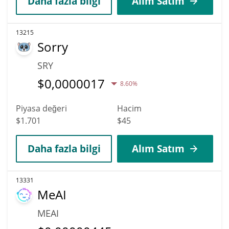
Daha fazla bilgi
Alım Satım
13215
Sorry
SRY
$
0,0000017
8.60%
Piyasa değeri
Hacim
$1.701
$45
Daha fazla bilgi
Alım Satım
13331
MeAI
MEAI