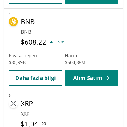
4
BNB
BNB
$
608,22
1.60%
Piyasa değeri
Hacim
$80,99B
$504,88M
Daha fazla bilgi
Alım Satım
6
XRP
XRP
$
1,04
0%