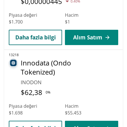
$
0,00000445
0.40%
Piyasa değeri
Hacim
$1.700
$1
Daha fazla bilgi
Alım Satım
13218
Innodata (Ondo
Tokenized)
INODON
$
62,38
0%
Piyasa değeri
Hacim
$1.698
$55.453