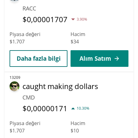
RACC
$
0,00001707
3.90%
Piyasa değeri
Hacim
$1.707
$34
Daha fazla bilgi
Alım Satım
13209
caught making dollars
CMD
$
0,00000171
10.30%
Piyasa değeri
Hacim
$1.707
$10