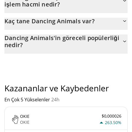
işlem hacmi nedir?
değişikliktir.
Dancing Animals (AINIMALS)'un son 24 saatlik ticareti $ 2.
Kaç tane Dancing Animals var?
Dancing Animals'nin mevcut dolaşımdaki arzı, maksimum $
Dancing Animals'in göreceli popülerliği
1.000.000.000 miktarıyla birlikte $ 1.000.000.000.
nedir?
"
Dancing Animals'un mevcut Pazar sıralaması:
Kazananlar ve Kaybedenler
En Çok 5 Yükselenler
24h
$0,000026
OKIE
OKIE
263.50%