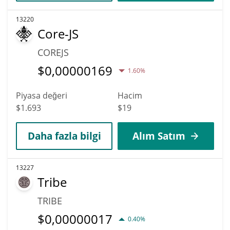
13220
Core-JS
COREJS
$
0,00000169
1.60%
Piyasa değeri
Hacim
$1.693
$19
Daha fazla bilgi
Alım Satım
13227
Tribe
TRIBE
$
0,00000017
0.40%