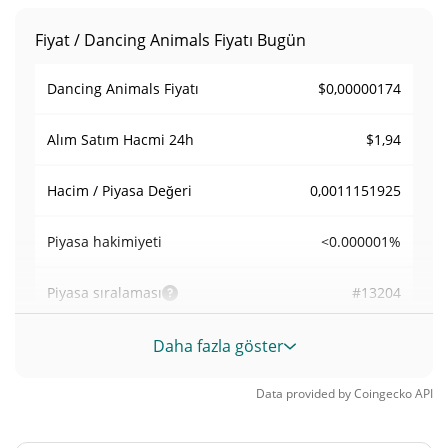
Fiyat / Dancing Animals Fiyatı Bugün
$0,00000174
Dancing Animals Fiyatı
$1,94
Alım Satım Hacmi
24h
0,0011151925
Hacim / Piyasa Değeri
<0.000001%
Piyasa hakimiyeti
#13204
Piyasa sıralaması
Dancing Animals Arzı
Daha fazla göster
999.826.392,346 AINIMALS
Daloşımdaki Arz
Data provided by
Coingecko
API
999.826.392,346 AINIMALS
Toplam Arz