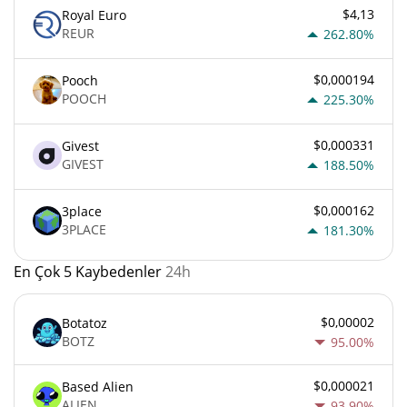
$4,13
Royal Euro
REUR
262.80%
$0,000194
Pooch
POOCH
225.30%
$0,000331
Givest
GIVEST
188.50%
$0,000162
3place
3PLACE
181.30%
En Çok 5 Kaybedenler
24h
$0,00002
Botatoz
BOTZ
95.00%
$0,000021
Based Alien
ALIEN
93.90%