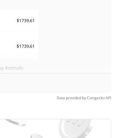
$1739,61
$1739,61
ng Animals
$0,00006597
97.36%
Data provided by
Coingecko
API
$0,00000158
9.90%