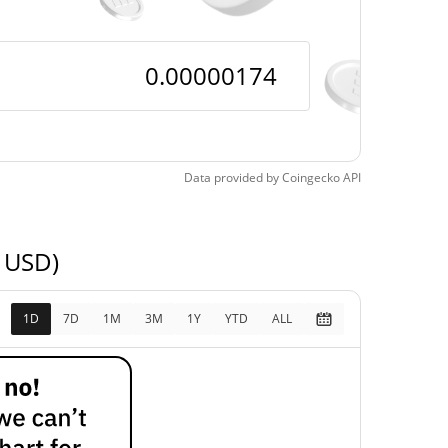
Data provided by
Coingecko
API
a USD)
1D
7D
1M
3M
1Y
YTD
ALL