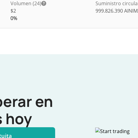
Volumen (24)
Suministro circul
$
2
999.826.390
AINIM
0%
perar en
 hoy
tuita