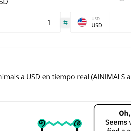
USD
346
LS
USD
USD
ALS
nimals a USD en tiempo real (AINIMALS 