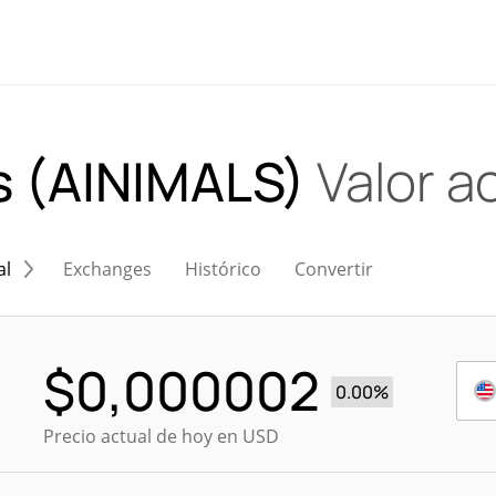
s (AINIMALS)
Valor a
al
Exchanges
Histórico
Convertir
$
0,000002
0.00%
Precio actual de hoy en USD