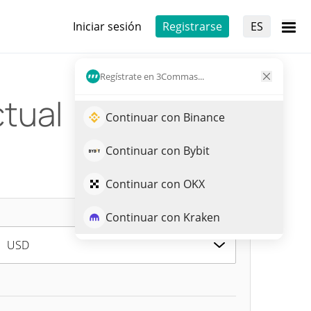
Iniciar sesión
Registrarse
ES
Regístrate en 3Commas...
ctual
Continuar con Binance
Continuar con Bybit
Continuar con OKX
Continuar con Kraken
USD