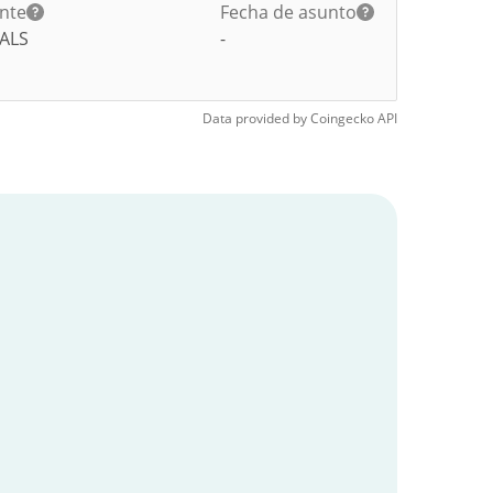
ante
Fecha de asunto
ALS
-
Data provided by
Coingecko
API