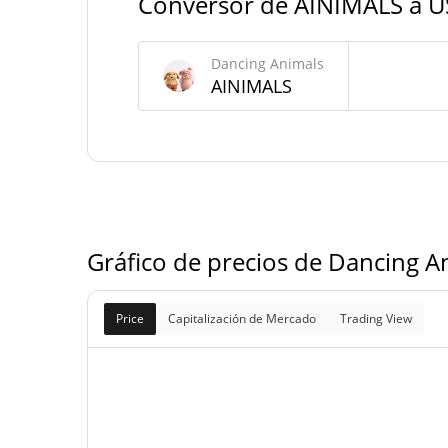
Conversor de AINIMALS a 
999.826.392,
Suministro total
AINIMA
Dancing Animals
AINIMALS
1.000.000.000 AINIM
Suministro máximo
Gráfico de precios de Dancing A
Price
Capitalización de Mercado
Trading View