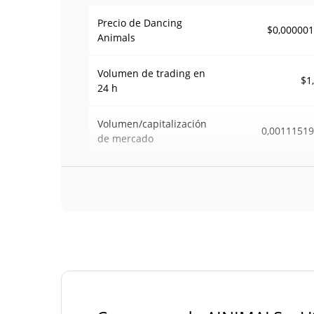
Precio de Dancing
$0,00000
Animals
Volumen de trading en
$1
24 h
Volumen/capitalización
0,0011151
de mercado
Dominancia en el
<0.00000
mercado
#132
Rango en el mercado
Suministro de Dancing Animals
999.826.392,
Suministro circulante
AINIMA