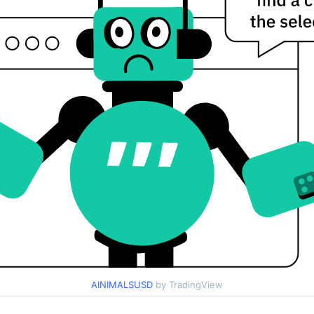
AINIMALSUSD
by TradingView