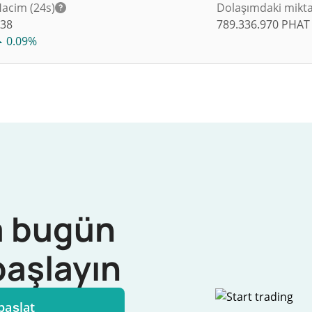
acim (24s)
Dolaşımdaki mikt
$
38
789.336.970
PHAT
0.09%
 bugün
başlayın
başlat