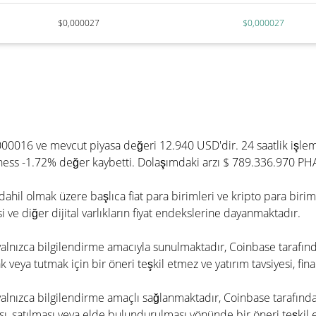
$0,000027
$0,000027
000016 ve mevcut piyasa değeri 12.940 USD'dir. 24 saatlik işle
tness -1.72% değer kaybetti. Dolaşımdaki arzı $ 789.336.970 PHA
ahil olmak üzere başlıca fiat para birimleri ve kripto para biri
 ve diğer dijital varlıkların fiyat endekslerine dayanmaktadır.
e yalnızca bilgilendirme amacıyla sunulmaktadır, Coinbase tarafın
 veya tutmak için bir öneri teşkil etmez ve yatırım tavsiyesi, fina
 yalnızca bilgilendirme amaçlı sağlanmaktadır, Coinbase tarafınd
ı, satılması veya elde bulundurulması yönünde bir öneri teşkil etm