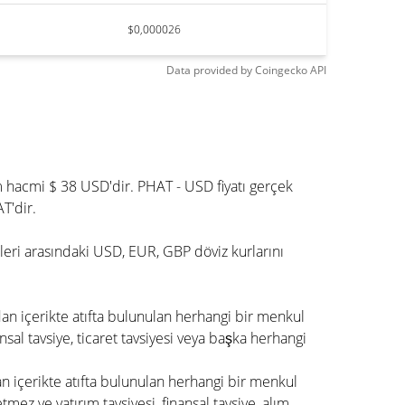
$0,000026
Data provided by
Coingecko
API
m hacmi $ 38 USD'dir. PHAT - USD fiyatı gerçek
T'dir.
mleri arasındaki USD, EUR, GBP döviz kurlarını
dan içerikte atıfta bulunulan herhangi bir menkul
nsal tavsiye, ticaret tavsiyesi veya başka herhangi
an içerikte atıfta bulunulan herhangi bir menkul
ez ve yatırım tavsiyesi, finansal tavsiye, alım