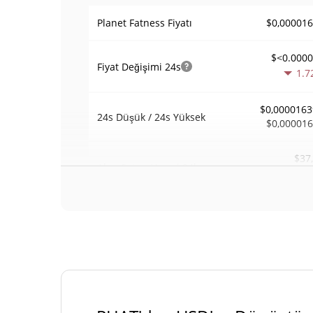
$0,00001
Planet Fatness Fiyatı
$<0.000
Fiyat Değişimi
24s
1.7
$0,0000163
24s Düşük / 24s Yüksek
$0,00001
$37
Alım Satım Hacmi
24h
0.0
0,0029220
Hacim / Piyasa Değeri
<0.00000
Piyasa hakimiyeti
#96
Piyasa sıralaması