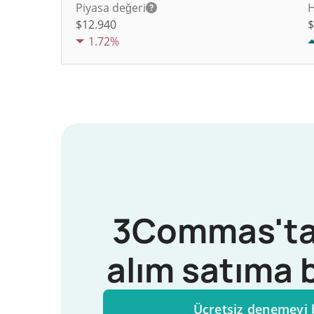
Piyasa değeri
H
$12.940
1.72%
3Commas'ta
alım satıma 
Ücretsiz denemeyi 