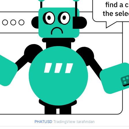
PHATUSD
TradingView tarafından