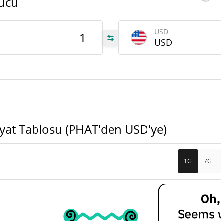
ücü
HAT
USD
USD
HAT
HAT
iyat Tablosu (PHAT'den USD'ye)
1G
7G