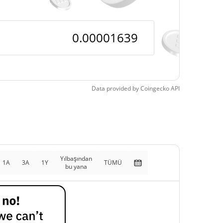
Data provided by
Coingecko
API
Yılbaşından
1A
3A
1Y
TÜMÜ
bu yana