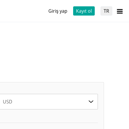
Giriş yap
Kayıt ol
TR
USD