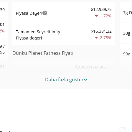
$12.939,75
639
7g D
Piyasa Değeri
1.72%
001
2%
$16.381,32
Tamamen Seyreltilmiş
30g 
2.75%
Piyasa değeri
9 /
696
Dünkü Planet Fatness Fiyatı
90g 
,81
$0,000016849921 /
Dünkü Düşük / Yüksek
52 H
$0,000016865029
9%
Haft
Daha fazla göster
$0,000016865029 /
039
Dünkü Açılış / Kapanış
Tüm
$0,000016849921
Yük
1%
May 2
2.77%
Dünkü Değişim
41
Tüm
$15,241855
Dünkü Hacim
Ağu 3