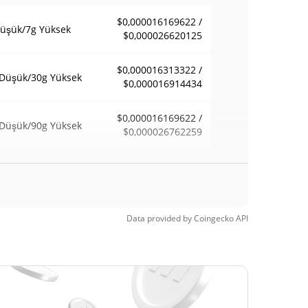
$0,000016169622 /
üşük/7g Yüksek
$0,000026620125
$0,000016313322 /
Düşük/30g Yüksek
$0,000016914434
$0,000016169622 /
Düşük/90g Yüksek
$0,000026762259
afta Düşük / 52
$0,000016169622 /
$0,000026762259
a Yüksek
 Zamanlar
Data provided by
Coingecko
API
$0,0001141
sek
85.63%
1, 2026 (2 ay önce)
$0,0000161
 Zamanlar Düşük
1.80%
, 2026 (3 gün önce)