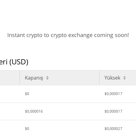
Instant crypto to crypto exchange coming soon!
eri (USD)
Kapanış
Yüksek
$0
$0,000017
$0,000016
$0,000017
$0
$0,000027