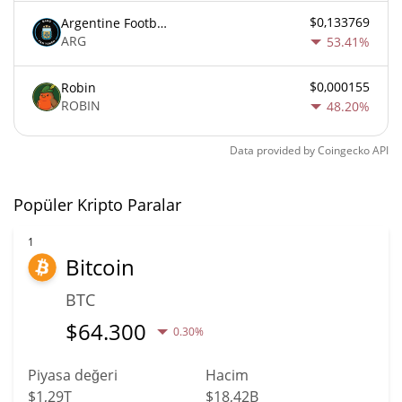
$0,133769
Argentine Football Association Fan Token
ARG
53.41%
$0,000155
Robin
ROBIN
48.20%
Data provided by
Coingecko
API
Popüler Kripto Paralar
1
Bitcoin
BTC
$
64.300
0.30%
Piyasa değeri
Hacim
$1,29T
$18,42B