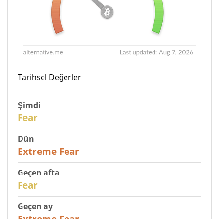
Tarihsel Değerler
Şimdi
29
Fear
Dün
25
Extreme Fear
Geçen afta
27
Fear
Geçen ay
22
Extreme Fear