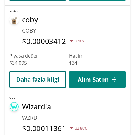
7643
coby
COBY
$
0,00003412
2.10%
Piyasa değeri
Hacim
$34.095
$34
Daha fazla bilgi
Alım Satım
9727
Wizardia
WZRD
$
0,00011361
32.80%