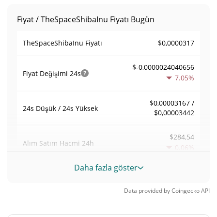
Fiyat / TheSpaceShibaInu Fiyatı Bugün
$0,0000317
TheSpaceShibaInu Fiyatı
$-0,0000024040656
Fiyat Değişimi
24s
7.05%
$0,00003167 /
24s Düşük / 24s Yüksek
$0,00003442
$284,54
Alım Satım Hacmi
24h
0.06%
Daha fazla göster
0,0089907735
Hacim / Piyasa Değeri
Data provided by
Coingecko
API
0,0000013929022%
Piyasa hakimiyeti