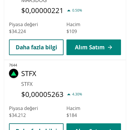
$
0,00000221
0.50%
Piyasa değeri
Hacim
$34.224
$109
Daha fazla bilgi
Alım Satım
7644
STFX
STFX
$
0,00005263
4.30%
Piyasa değeri
Hacim
$34.212
$184