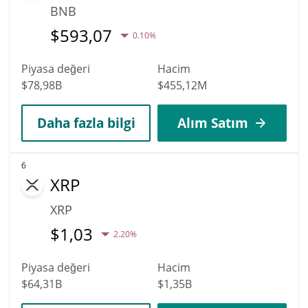
BNB
$
593,07
0.10%
Piyasa değeri
Hacim
$78,98B
$455,12M
Daha fazla bilgi
Alım Satım
6
XRP
XRP
$
1,03
2.20%
Piyasa değeri
Hacim
$64,31B
$1,35B