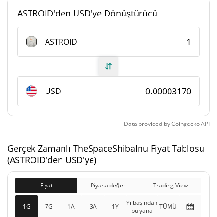
#7784
Piyasa sıralaması
ASTROID'den USD'ye Dönüştürücü
TheSpaceShibaInu Arzı
ASTROID
998.826.549,703 ASTROID
Daloşımdaki Arz
998.826.549,703 ASTROID
Toplam Arz
USD
1.000.000.000 ASTROID
Maks Arz
Data provided by
Coingecko
API
TheSpaceShibaInu piyasa değeri
Gerçek Zamanlı TheSpaceShibaInu Fiyat Tablosu
$31.648
Piyasa Değeri
(ASTROID'den USD'ye)
7.09%
Fiyat
Piyasa değeri
Trading View
$31.648
Tamamen Seyreltilmiş
2.98%
Piyasa değeri
Yılbaşından
1G
7G
1A
3A
1Y
TÜMÜ
bu yana