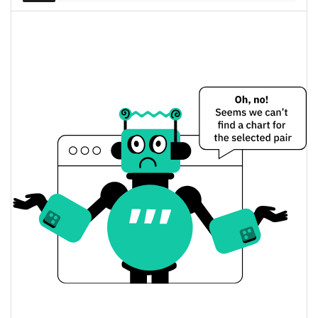
Dünkü TheSpaceShibaInu Fiyatı
$0,000032649813 /
Dünkü Düşük / Yüksek
$0,000032669323
$0,000032649813 /
Dünkü Açılış / Kapanış
$0,000032669323
2.94%
Dünkü Değişim
$295,64138
Dünkü Hacim
Bitcoin Fiyat Geçmişi
$0,000025976526 /
7g Düşük/7g Yüksek
$0,000039894239
$0,000032649813 /
30g Düşük/30g Yüksek
$0,000035135607