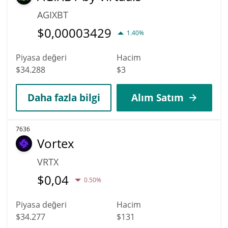
AGIXBT
$
0,00003429
1.40%
Piyasa değeri
Hacim
$34.288
$3
Daha fazla bilgi
Alım Satım
7636
Vortex
VRTX
$
0,04
0.50%
Piyasa değeri
Hacim
$34.277
$131