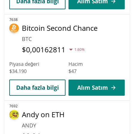
Daha fazla bilgi
Alım Satım
7638
Bitcoin Second Chance
BTC
$
0,00162811
1.60%
Piyasa değeri
Hacim
$34.190
$47
Daha fazla bilgi
Alım Satım
7692
Andy on ETH
ANDY