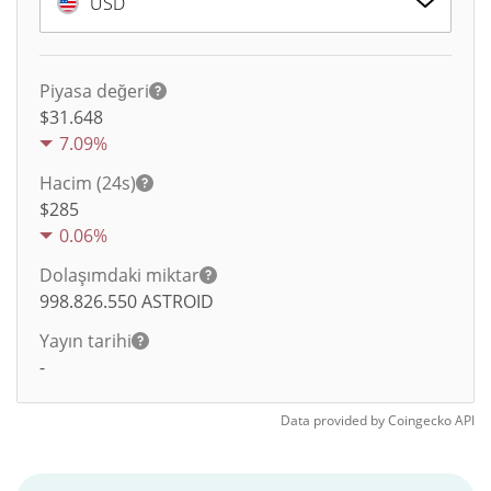
USD
Piyasa değeri
$31.648
7.09%
Hacim (24s)
$
285
0.06%
Dolaşımdaki miktar
998.826.550
ASTROID
Yayın tarihi
-
Data provided by
Coingecko
API