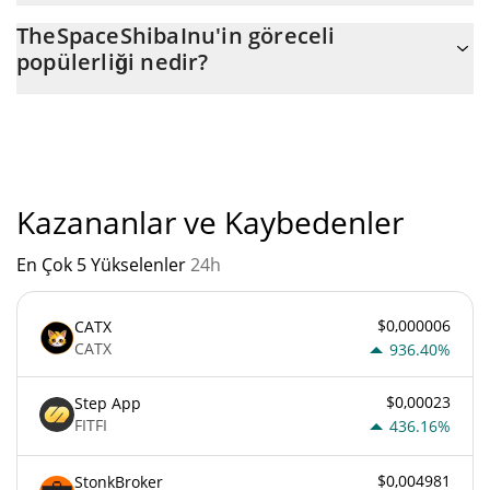
TheSpaceShibaInu'nin mevcut dolaşımdaki arzı, maksimum $
TheSpaceShibaInu'in göreceli
1.000.000.000 miktarıyla birlikte $ 1.000.000.000.
popülerliği nedir?
"
TheSpaceShibaInu'un mevcut Pazar sıralaması:
Kazananlar ve Kaybedenler
En Çok 5 Yükselenler
24h
$0,000006
CATX
CATX
936.40%
$0,00023
Step App
FITFI
436.16%
$0,004981
StonkBroker