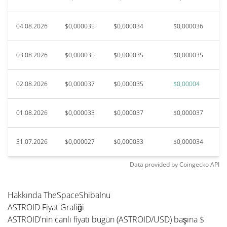
04.08.2026
$0,000035
$0,000034
$0,000036
03.08.2026
$0,000035
$0,000035
$0,000035
02.08.2026
$0,000037
$0,000035
$0,00004
01.08.2026
$0,000033
$0,000037
$0,000037
31.07.2026
$0,000027
$0,000033
$0,000034
Data provided by
Coingecko
API
Hakkında TheSpaceShibaInu
ASTROID Fiyat Grafiği
ASTROID'nin canlı fiyatı bugün (ASTROID/USD) başına $