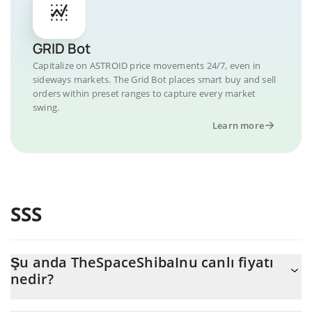
GRID Bot
Capitalize on ASTROID price movements 24/7, even in
sideways markets. The Grid Bot places smart buy and sell
orders within preset ranges to capture every market
swing.
Learn more
SSS
Şu anda TheSpaceShibaInu canlı fiyatı
nedir?
TheSpaceShibaInu 'nun şu anda USD cinsinden gerçek fiyatı $