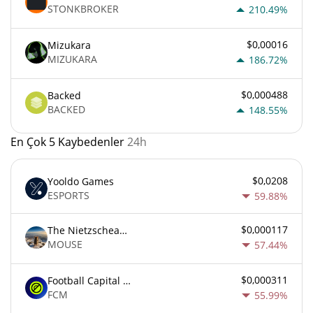
STONKBROKER
210.49%
$0,00016
Mizukara
MIZUKARA
186.72%
$0,000488
Backed
BACKED
148.55%
En Çok 5 Kaybedenler
24h
$0,0208
Yooldo Games
ESPORTS
59.88%
$0,000117
The Nietzschean Mouse
MOUSE
57.44%
$0,000311
Football Capital Markets
FCM
55.99%