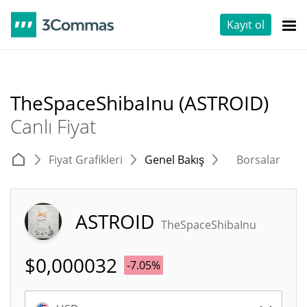
Kayıt ol
TheSpaceShibaInu (ASTROID)
Canlı Fiyat
Fiyat Grafikleri
Genel Bakış
Borsalar
T
ASTROID
TheSpaceShibaInu
$
0,000032
-7.05%