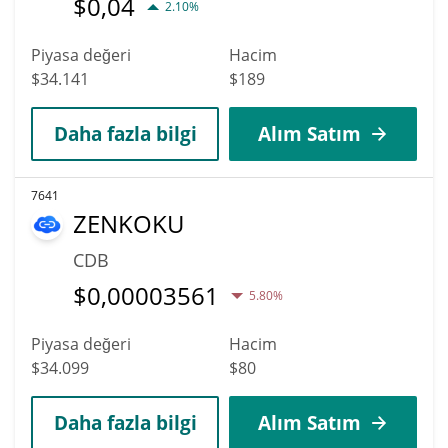
$
0,04
2.10%
Piyasa değeri
Hacim
$34.141
$189
Daha fazla bilgi
Alım Satım
7641
ZENKOKU
CDB
$
0,00003561
5.80%
Piyasa değeri
Hacim
$34.099
$80
Daha fazla bilgi
Alım Satım