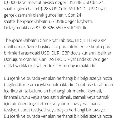
0,000032 ve mevcut piyasa değeri 31.648 USD'dir. 24
saatlik işlem hacmi $ 285 USD'dir. ASTROID - USD fiyatı
gerçek zamanlı olarak güncellenir. Son 24
saatteTheSpaceShibaInu -7.05% değer kaybetti.
Dolaşımdaki arzı $ 998.826.550 ASTROID'dir.
TheSpaceShibaInu Coin Fiyat Tablosu, BTC, ETH ve XRP
dahil olmak üzere başlıca fiat para birimleri ve kripto para
birimleri arasındaki USD, EUR, GBP döviz kurlarını belirler.
Dönüşüm oranları, Canlı ASTROID Fiyat Endeksi ve diğer
dijital varlıkların fiyat endekslerine dayanmaktadır.
Bu içerik ve burada yer alan herhangi bir bilgi size yalnızca
bilgilendirme amacıyla sunulmaktadır, Coinbase tarafından
içerikte atıfta bulunulan herhangi bir menkul kıymeti,
finansal ürünü veya aracı satın almak, satmak veya tutmak
için bir öneri teşkil etmez ve yatırım tavsiyesi, finansal
tavsiye, ticaret tavsiyesi veya başka herhangi bir tavsiye.
Bu içerik ve burada yer alan herhangi bir bilgi size yalnızca