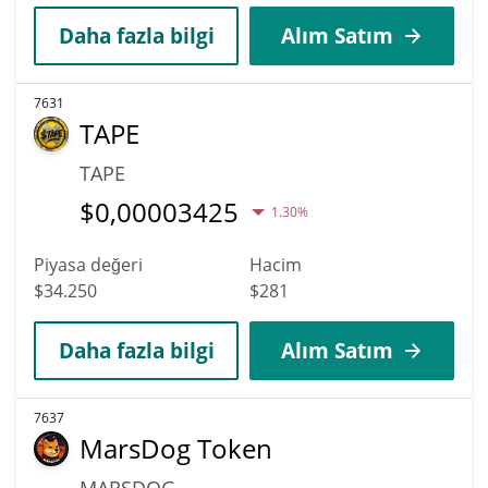
Daha fazla bilgi
Alım Satım
7631
TAPE
TAPE
$
0,00003425
1.30%
Piyasa değeri
Hacim
$34.250
$281
Daha fazla bilgi
Alım Satım
7637
MarsDog Token
MARSDOG