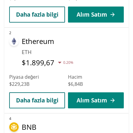
Daha fazla bilgi
Alım Satım
2
Ethereum
ETH
$
1.899,67
0.20%
Piyasa değeri
Hacim
$229,23B
$6,84B
Daha fazla bilgi
Alım Satım
4
BNB