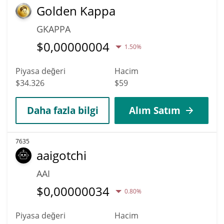
Golden Kappa
GKAPPA
$
0,00000004
1.50%
Piyasa değeri
Hacim
$34.326
$59
Daha fazla bilgi
Alım Satım
7635
aaigotchi
AAI
$
0,00000034
0.80%
Piyasa değeri
Hacim