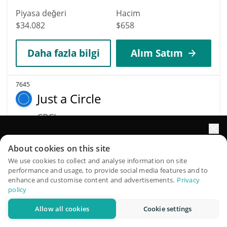
Piyasa değeri
Hacim
$34.082
$658
Daha fazla bilgi
Alım Satım
7645
Just a Circle
CRCL
$
0,00003408
1.90%
Portföyünüzün büyümesini yapay zekâ ile artırın
About cookies on this site
Piyasa değeri
Hacim
QuantPilot, otonom ajanların stratejilerinizi oluşturduğu,
We use cookies to collect and analyse information on site
performance and usage, to provide social media features and to
$34.075
$99
geriye dönük test ettiği ve optimize ettiği ve piyasa
enhance and customise content and advertisements.
Privacy
araştırması yürüttüğü uçtan uca bir strateji platformudur
policy
Daha fazla bilgi
Alım Satım
Allow all cookies
Cookie settings
Ücretsiz deneyin