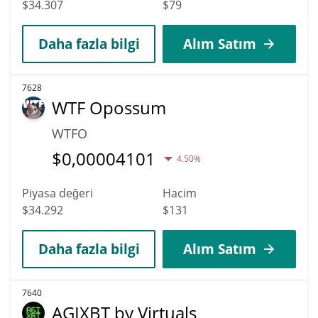
$34.307
$79
Daha fazla bilgi
Alım Satım
7628
WTF Opossum
WTFO
$
0,00004101
4.50%
Piyasa değeri
Hacim
$34.292
$131
Daha fazla bilgi
Alım Satım
7640
AGIXBT by Virtuals