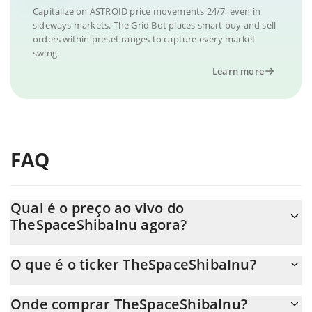
Capitalize on ASTROID price movements 24/7, even in
sideways markets. The Grid Bot places smart buy and sell
orders within preset ranges to capture every market
swing.
Learn more
FAQ
Qual é o preço ao vivo do
TheSpaceShibaInu agora?
O preço real do TheSpaceShibaInu ao USD agora é de $
O que é o ticker TheSpaceShibaInu?
0.000032.
O TheSpaceShibaInu ticker é ASTROID
Onde comprar TheSpaceShibaInu?