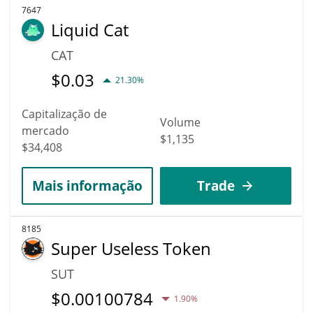
7647
Liquid Cat
CAT
$
0.03
21.30%
Capitalização de
Volume
mercado
$1,135
$34,408
Mais informação
Trade
8185
Super Useless Token
SUT
$
0.00100784
1.90%