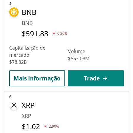
4
BNB
BNB
$
591.83
0.20%
Capitalização de
Volume
mercado
$553.03M
$78.82B
Mais informação
Trade
6
XRP
XRP
$
1.02
2.90%