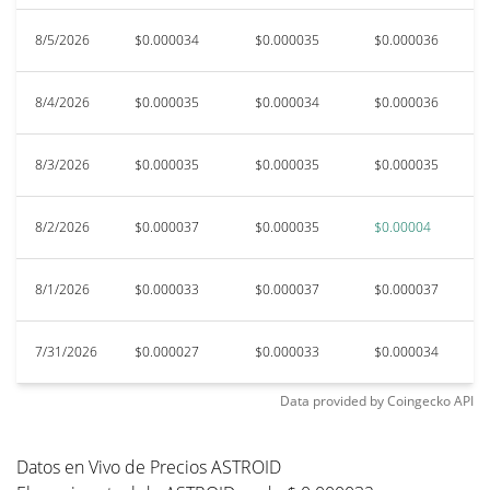
8/5/2026
$0.000034
$0.000035
$0.000036
$
8/4/2026
$0.000035
$0.000034
$0.000036
$
8/3/2026
$0.000035
$0.000035
$0.000035
$
8/2/2026
$0.000037
$0.000035
$0.00004
$
8/1/2026
$0.000033
$0.000037
$0.000037
$
7/31/2026
$0.000027
$0.000033
$0.000034
$
Data provided by
Coingecko
API
Datos en Vivo de Precios ASTROID