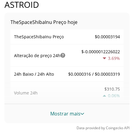
ASTROID
TheSpaceShibaInu Preço hoje
$0.00003194
TheSpaceShibaInu Preço
$-0.0000012226022
Alteração de preço
24h
3.69%
$0.0000316 / $0.00003319
24h Baixo / 24h Alto
$310.75
Volume
24h
0.06%
Volume / Limite de
Mostrar mais
0.0097404633
mercado
Data provided by
Coingecko
API
0.0000014005192%
Dominio de mercado