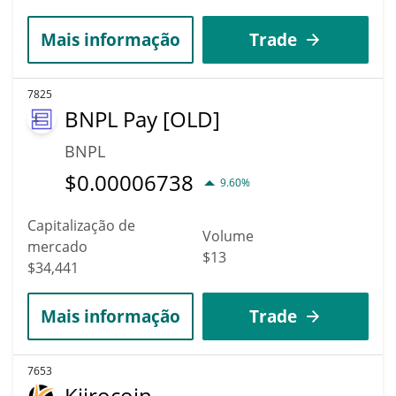
Mais informação
Trade
7825
BNPL Pay [OLD]
BNPL
$
0.00006738
9.60%
Capitalização de
Volume
mercado
$13
$34,441
Mais informação
Trade
7653
Kiirocoin