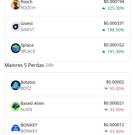
$0.000194
Pooch
POOCH
225.30%
$0.000331
Givest
GIVEST
188.50%
$0.000162
3place
3PLACE
181.30%
Maiores 5 Perdas
24h
$0.00002
Botatoz
BOTZ
95.00%
$0.000021
Based Alien
ALIEN
93.90%
$0.000012
BONKEY
BONKEY
93.40%