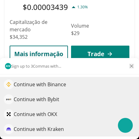
$
0.00003439
1.30%
Capitalização de
Volume
mercado
$29
$34,352
Mais informação
Trade
Sign up to 3Commas with...
7655
Vortex
Continue with Binance
Impulsione o crescimento do seu portfólio com IA
VRTX
QuantPilot é uma plataforma completa de estratégias onde
Continue with Bybit
$
0.04
0.50%
agentes autônomos criam, fazem backtest e otimizam suas
estratégias e conduzem pesquisas de mercado
Continue with OKX
Capitalização de
Volume
mercado
Continue with Kraken
Experimente grátis
$131
$34,277