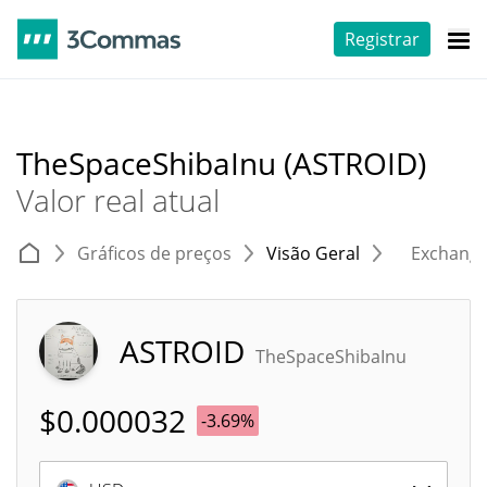
Registrar
TheSpaceShibaInu (ASTROID)
Valor real atual
Gráficos de preços
Visão Geral
Exchang
ASTROID
TheSpaceShibaInu
$
0.000032
-3.69%