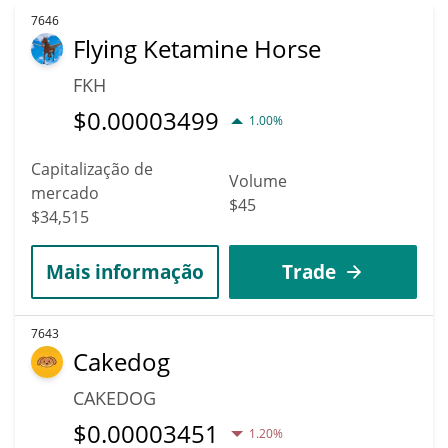
7646
Flying Ketamine Horse
FKH
$
0.00003499
1.00%
Capitalização de
Volume
mercado
$45
$34,515
Mais informação
Trade
7643
Cakedog
CAKEDOG
$
0.00003451
1.20%