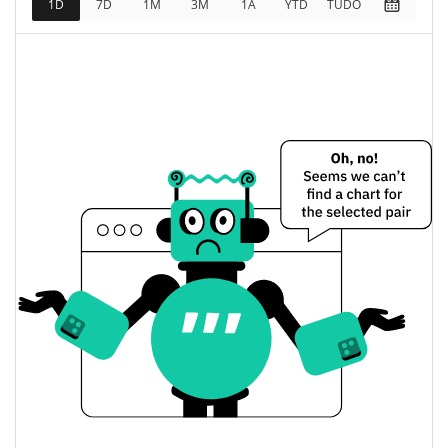
1D
7D
1M
3M
1A
YTD
TUDO
2.26%
Limite de mercado
TheSpaceShibaInu Preço Ontem
$0.000032669323 /
Baixa / Alta de ontem
$0.000032687627
Abertura / Fecho de
$0.000032687627 /
$0.000032669323
Ontem
2.26%
A mudança de ontem
$295.98378
Volume de ontem
Histórico do preço do TheSpaceShibaInu
$0.000025976526 /
7 dias Baixa / 7 dias Alta
$0.000039894239