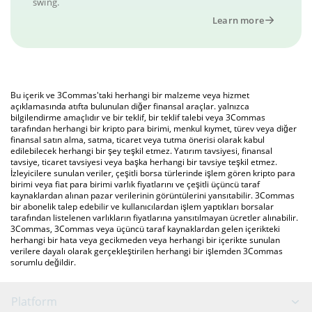
swing.
Learn more
Bu içerik ve 3Commas'taki herhangi bir malzeme veya hizmet
açıklamasında atıfta bulunulan diğer finansal araçlar. yalnızca
bilgilendirme amaçlıdır ve bir teklif, bir teklif talebi veya 3Commas
tarafından herhangi bir kripto para birimi, menkul kıymet, türev veya diğer
finansal satın alma, satma, ticaret veya tutma önerisi olarak kabul
edilebilecek herhangi bir şey teşkil etmez. Yatırım tavsiyesi, finansal
tavsiye, ticaret tavsiyesi veya başka herhangi bir tavsiye teşkil etmez.
İzleyicilere sunulan veriler, çeşitli borsa türlerinde işlem gören kripto para
birimi veya fiat para birimi varlık fiyatlarını ve çeşitli üçüncü taraf
kaynaklardan alınan pazar verilerinin görüntülerini yansıtabilir. 3Commas
bir abonelik talep edebilir ve kullanıcılardan işlem yaptıkları borsalar
tarafından listelenen varlıkların fiyatlarına yansıtılmayan ücretler alınabilir.
3Commas, 3Commas veya üçüncü taraf kaynaklardan gelen içerikteki
herhangi bir hata veya gecikmeden veya herhangi bir içerikte sunulan
verilere dayalı olarak gerçekleştirilen herhangi bir işlemden 3Commas
sorumlu değildir.
Platform