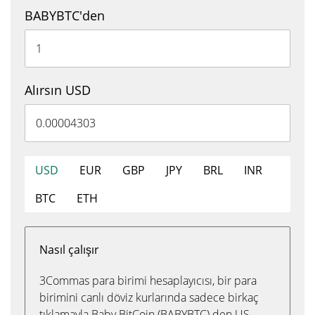
BABYBTC'den
Alırsın USD
USD
EUR
GBP
JPY
BRL
INR
BTC
ETH
Nasıl çalışır
3Commas para birimi hesaplayıcısı, bir para
birimini canlı döviz kurlarında sadece birkaç
tıklamayla Baby BitCoin (BABYBTC) den US