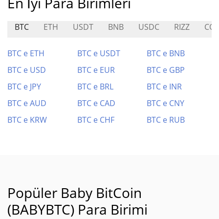
En İyi Para Birimleri
BTC
ETH
USDT
BNB
USDC
RIZZ
COI
BTC e ETH
BTC e USDT
BTC e BNB
BTC e USD
BTC e EUR
BTC e GBP
BTC e JPY
BTC e BRL
BTC e INR
BTC e AUD
BTC e CAD
BTC e CNY
BTC e KRW
BTC e CHF
BTC e RUB
Popüler Baby BitCoin
(BABYBTC) Para Birimi