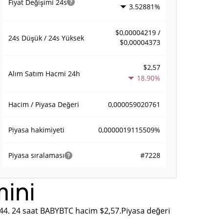
Fiyat Değişimi
24s
3.52881%
$0,00004219 /
24s Düşük / 24s Yüksek
$0,00004373
$2,57
Alım Satım Hacmi
24h
18.90%
0,000059020761
Hacim / Piyasa Değeri
0,0000019115509%
Piyasa hakimiyeti
#7228
Piyasa sıralaması
mini
44. 24 saat BABYBTC hacim $2,57.Piyasa değeri