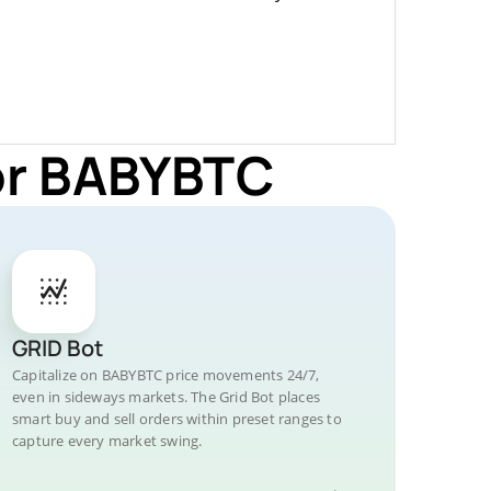
for BABYBTC
GRID Bot
Capitalize on BABYBTC price movements 24/7,
even in sideways markets. The Grid Bot places
smart buy and sell orders within preset ranges to
capture every market swing.