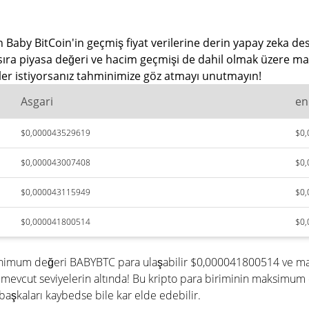
 Baby BitCoin'in geçmiş fiyat verilerine derin yapay zeka des
sıra piyasa değeri ve hacim geçmişi de dahil olmak üzere ma
iler istiyorsanız tahminimize göz atmayı unutmayın!
Asgari
en
$0,000043529619
$0
$0,000043007408
$0
$0,000043115949
$0
$0,000041800514
$0
 minimum değeri BABYBTC para ulaşabilir $0,000041800514 ve m
evcut seviyelerin altında! Bu kripto para biriminin maksimum 
aşkaları kaybedse bile kar elde edebilir.