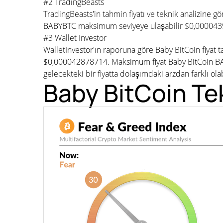
#2 TradingBeasts
TradingBeasts'in tahmin fiyatı ve teknik analizine 
BABYBTC maksimum seviyeye ulaşabilir $0,0000439
#3 Wallet Investor
WalletInvestor'ın raporuna göre Baby BitCoin fiyat 
$0,000042878714. Maksimum fiyat Baby BitCoin BAB
gelecekteki bir fiyatta dolaşımdaki arzdan farklı o
Baby BitCoin Tek