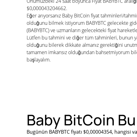
Önümüzdeki 24 saat boyunca Fiyat BABYBTC aralığ
$0,000043204662.
Eğer arıyorsanız Baby BitCoin fiyat tahminleri/tahmi
olduğunu bilmek istiyorum BABYBTC gelecekte gidec
(BABYBTC) ve uzmanların gelecekteki fiyat hareketl
Lütfen bu tahmini ve diğer tüm tahminleri, bunun ya
olduğunu bilerek dikkate almanız gerektiğini unu
tamamen imkansız olduğundan bahsetmiyorum bile. 
başlayalım.
Baby BitCoin Bu 
Bugünün BABYBTC fiyatı $0,00004354, hangisi va