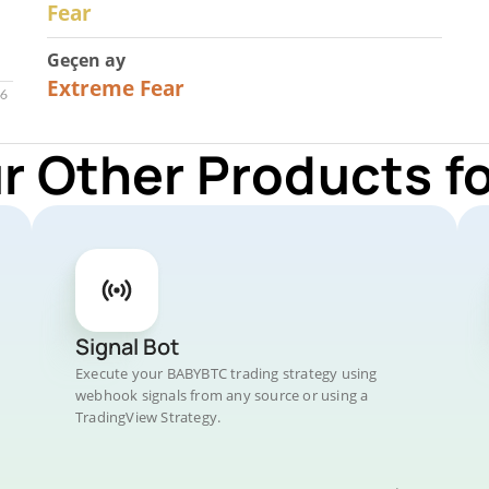
Fear
Geçen ay
23
Extreme Fear
r Other Products 
Signal Bot
Execute your BABYBTC trading strategy using
webhook signals from any source or using a
TradingView Strategy.