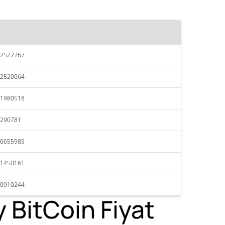
42522267
42520064
41980518
4290781
40655985
41450161
40910244
 BitCoin Fiyat