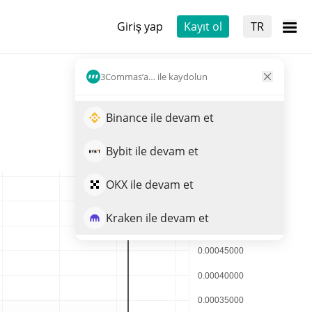
Giriş yap
Kayıt ol
TR
3Commas’a… ile kaydolun
Binance ile devam et
Bybit ile devam et
OKX ile devam et
Kraken ile devam et