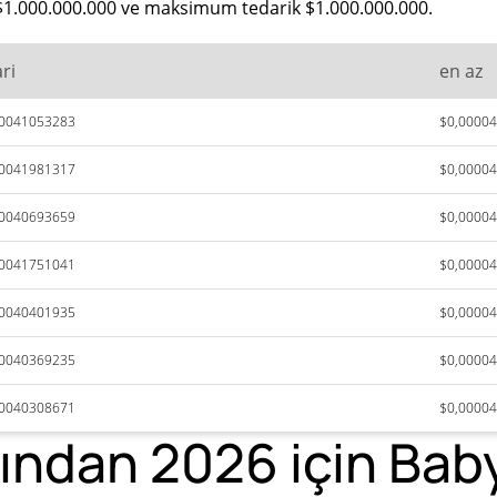
 $1.000.000.000 ve maksimum tedarik $1.000.000.000.
ri
en az
00041053283
$0,0000
00041981317
$0,0000
00040693659
$0,0000
00041751041
$0,0000
00040401935
$0,0000
00040369235
$0,0000
00040308671
$0,0000
ından 2026 için Baby