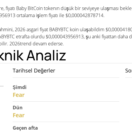
göre, fiyatı Baby BitCoin tokenın düşük bir seviyeye ulaşması bek
56913 ortalama işlem fiyatı ile $0,000042878714.
tahmini, 2026 asgari fiyat BABYBTC koin ulaşabildim $0,00004180
YBTC etrafta olurdu $0,000043956913, şu anki fiyattan daha 
labilir. 2026trend devam ederse.
nik Analiz
Tarihsel Değerler
So
Şimdi
30
Fear
Dün
29
Fear
Geçen afta
27