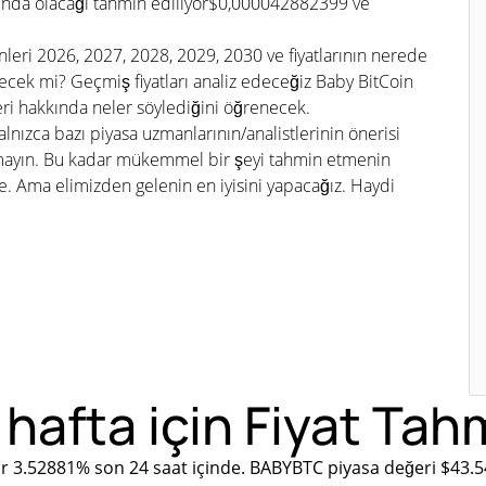
ında olacağı tahmin ediliyor$0,000042882399 ve
nleri 2026, 2027, 2028, 2029, 2030 ve fiyatlarının nerede
ek mi? Geçmiş fiyatları analiz edeceğiz Baby BitCoin
eri hakkında neler söylediğini öğrenecek.
lnızca bazı piyasa uzmanlarının/analistlerinin önerisi
tmayın. Bu kadar mükemmel bir şeyi tahmin etmenin
Ama elimizden gelenin en iyisini yapacağız. Haydi
hafta için Fiyat Tah
r 3.52881% son 24 saat içinde. BABYBTC piyasa değeri $43.5