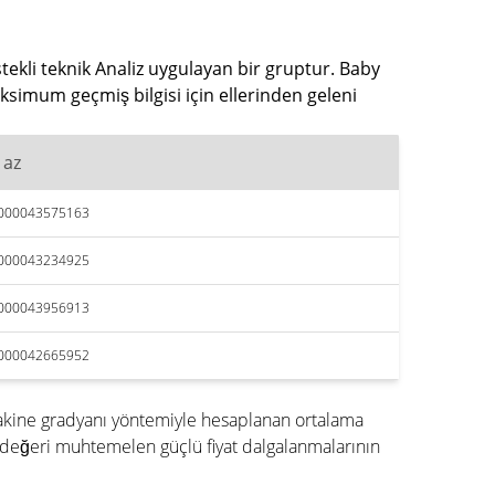
tekli teknik Analiz uygulayan bir gruptur. Baby
ksimum geçmiş bilgisi için ellerinden geleni
 az
,000043575163
,000043234925
,000043956913
,000042665952
akine gradyanı yöntemiyle hesaplanan ortalama
değeri muhtemelen güçlü fiyat dalgalanmalarının