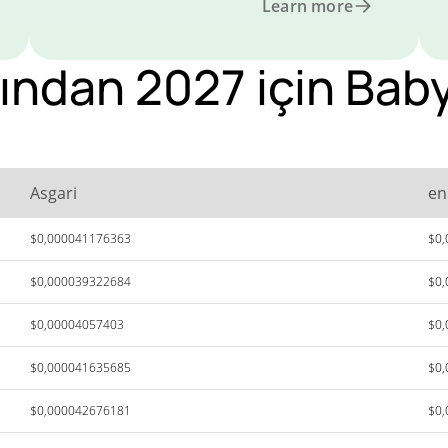
Learn more
ından 2027 için Baby
Asgari
en
$0,000041176363
$0
$0,000039322684
$0
$0,00004057403
$0
$0,000041635685
$0
$0,000042676181
$0