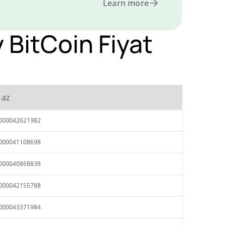
Learn more
 BitCoin Fiyat
 az
,000042621982
,000041108698
,000040868838
,000042155788
,000043371984