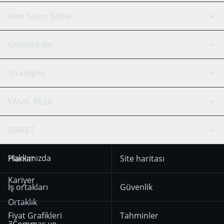
GRID Botu
Sistem durumu
Alım Satım Botları
DCA Botları
Backtesting
Binance
BitMEX
Geliştiriciler
Signal Botu
AI Asistan
Bitstamp
Kraken
API Rehber
Strategies
SmartTrade
Trading Journal
Bitfinex
Tether
API Chat
Scalping
YASAL BİLGİ
TradingView
Stocks
Coinbase
Ethereum
Swing Trading
Arbitraj Botu
Prediction market
Cookie notice
ŞİRKET
OKX
Dogecoin
Trend Following
Kripto-Sinyalleri
18 Aralık 2025’ten
KuCoin
Solana
Hakkımızda
Planlar
Site haritası
itibaren geçerli olan
Mean Reversion
Borsalar
Kullanım Koşulları
HTX
BNB
Trading
Kariyer
İş ortakları
Güvenlik
29 Aralık 2024’ten
Bybit
Position Trading
Ortaklık
itibaren geçerli olan
Fiyat Grafikleri
Tahminler
Gizlilik Bildirimi
Day Trading