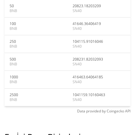
50
20823.18203209
BNB
SN40
100
41646.36406419
BNB
SN40
250
104115.91016046
BNB
SN40
500
208231.82032093
BNB
SN40
1000
416463.64064185
BNB
SN40
2500
1041159.10160463
BNB
SN40
Data provided by
Coingecko
API