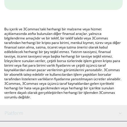
Bu içerik ve 3Commas'taki herhangi bir malzeme veya hizmet
açıklamasında atıfta bulunulan diğer finansal araçlar. yalnızca
bilgilendirme amaçlıdır ve bir teklif, bir teklif talebi veya 3Commas
tarafından herhangi bir kripto para birimi, menkul kıymet, türev veya diğer
finansal satın alma, satma, ticaret veya tutma önerisi olarak kabul
edilebilecek herhangi bir şey teşkil etmez. Yatırım tavsiyesi, finansal
tavsiye, ticaret tavsiyesi veya başka herhangi bir tavsiye teşkil etmez.
İzleyicilere sunulan veriler, çeşitli borsa türlerinde işlem gören kripto para
birimi veya fiat para birimi varlık fiyatlarını ve çeşitli üçüncü taraf
kaynaklardan alınan pazar verilerinin görüntülerini yansıtabilir. 3Commas
bir abonelik talep edebilir ve kullanıcılardan işlem yaptıkları borsalar
tarafından listelenen varlıkların fiyatlarına yansıtılmayan ücretler alınabilir.
3Commas, 3Commas veya üçüncü taraf kaynaklardan gelen içerikteki
herhangi bir hata veya gecikmeden veya herhangi bir içerikte sunulan
verilere dayalı olarak gerçekleştirilen herhangi bir işlemden 3Commas
sorumlu değildir.
Platform