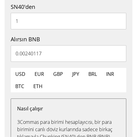
SN40'den
Alırsın BNB
USD
EUR
GBP
JPY
BRL
INR
BTC
ETH
Nasıl çalışır
3Commas para birimi hesaplayıcısı, bir para
birimini canlı döviz kurlarında sadece birkaç
tıklamayla Chunking (SN40) den BNB (BNB)