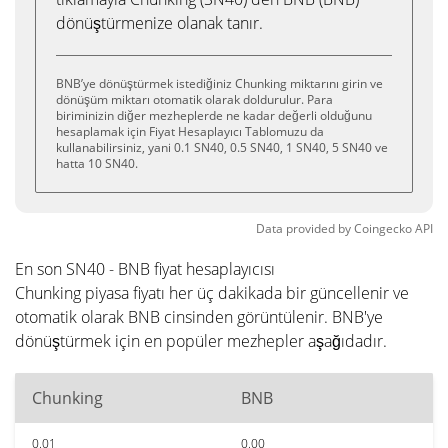
dönüştürmenize olanak tanır.
BNB’ye dönüştürmek istediğiniz Chunking miktarını girin ve
dönüşüm miktarı otomatik olarak doldurulur. Para
biriminizin diğer mezheplerde ne kadar değerli olduğunu
hesaplamak için Fiyat Hesaplayıcı Tablomuzu da
kullanabilirsiniz, yani 0.1 SN40, 0.5 SN40, 1 SN40, 5 SN40 ve
hatta 10 SN40.
Data provided by
Coingecko
API
En son SN40 - BNB fiyat hesaplayıcısı
Chunking piyasa fiyatı her üç dakikada bir güncellenir ve
otomatik olarak BNB cinsinden görüntülenir. BNB'ye
dönüştürmek için en popüler mezhepler aşağıdadır.
Chunking
BNB
0.01
0.00