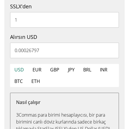
SSLX'den
Alırsın USD
USD
EUR
GBP
JPY
BRL
INR
BTC
ETH
Nasıl çalışır
3Commas para birimi hesaplayıcısı, bir para
birimini canlı döviz kurlarında sadece birkaç
tıklamayla StarSlax (SSLX) den US Dollar (USD)