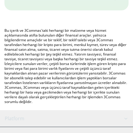
Bu içerik ve 3Commas'taki herhangi bir malzeme veya hizmet
açıklamasında atıfta bulunulan diğer finansal araçlar. yalnızca
bilgilendirme amaçlıdır ve bir teklif, bir teklif talebi veya 3Commas
tarafından herhangi bir kripto para birimi, menkul kıymet, türev veya diğer
finansal satın alma, satma, ticaret veya tutma önerisi olarak kabul
edilebilecek herhangi bir şey teşkil etmez. Yatırım tavsiyesi, finansal
tavsiye, ticaret tavsiyesi veya başka herhangi bir tavsiye teşkil etmez.
İzleyicilere sunulan veriler, çeşitli borsa türlerinde işlem gören kripto para
birimi veya fiat para birimi varlık fiyatlarını ve çeşitli üçüncü taraf
kaynaklardan alınan pazar verilerinin görüntülerini yansıtabilir. 3Commas
bir abonelik talep edebilir ve kullanıcılardan işlem yaptıkları borsalar
tarafından listelenen varlıkların fiyatlarına yansıtılmayan ücretler alınabilir.
3Commas, 3Commas veya üçüncü taraf kaynaklardan gelen içerikteki
herhangi bir hata veya gecikmeden veya herhangi bir içerikte sunulan
verilere dayalı olarak gerçekleştirilen herhangi bir işlemden 3Commas
sorumlu değildir.
Platform