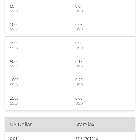
50
0.01
SSLX
USD
100
0.03
SSLX
USD
250
0.07
SSLX
USD
500
0.13
SSLX
USD
1000
0.27
SSLX
USD
2500
0.67
SSLX
USD
US Dollar
StarSlax
0.01
37.31761018