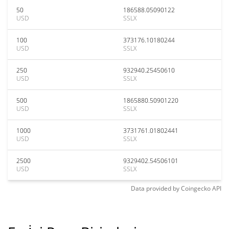
50
186588.05090122
USD
SSLX
100
373176.10180244
USD
SSLX
250
932940.25450610
USD
SSLX
500
1865880.50901220
USD
SSLX
1000
3731761.01802441
USD
SSLX
2500
9329402.54506101
USD
SSLX
Data provided by
Coingecko
API