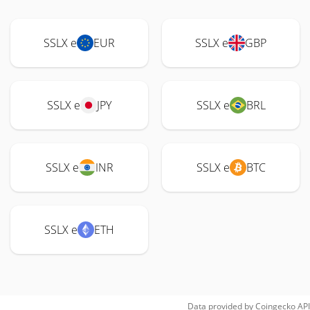
SSLX e
EUR
SSLX e
GBP
SSLX e
JPY
SSLX e
BRL
SSLX e
INR
SSLX e
BTC
SSLX e
ETH
Data provided by
Coingecko
API