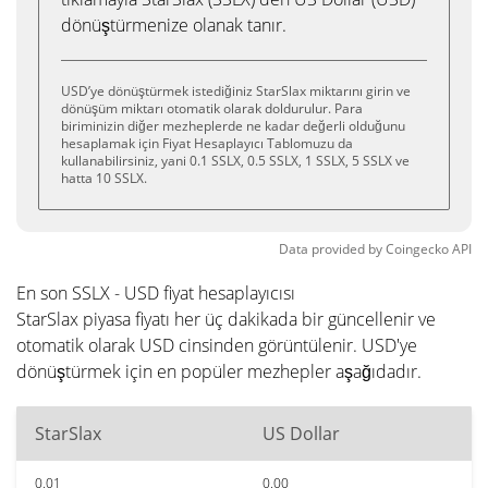
dönüştürmenize olanak tanır.
USD’ye dönüştürmek istediğiniz StarSlax miktarını girin ve
dönüşüm miktarı otomatik olarak doldurulur. Para
biriminizin diğer mezheplerde ne kadar değerli olduğunu
hesaplamak için Fiyat Hesaplayıcı Tablomuzu da
kullanabilirsiniz, yani 0.1 SSLX, 0.5 SSLX, 1 SSLX, 5 SSLX ve
hatta 10 SSLX.
Data provided by
Coingecko
API
En son SSLX - USD fiyat hesaplayıcısı
StarSlax piyasa fiyatı her üç dakikada bir güncellenir ve
otomatik olarak USD cinsinden görüntülenir. USD'ye
dönüştürmek için en popüler mezhepler aşağıdadır.
StarSlax
US Dollar
0.01
0.00