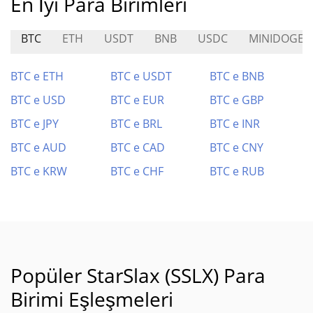
En İyi Para Birimleri
BTC
ETH
USDT
BNB
USDC
MINIDOGE
BTC e ETH
BTC e USDT
BTC e BNB
BTC e USD
BTC e EUR
BTC e GBP
BTC e JPY
BTC e BRL
BTC e INR
BTC e AUD
BTC e CAD
BTC e CNY
BTC e KRW
BTC e CHF
BTC e RUB
Popüler StarSlax (SSLX) Para
Birimi Eşleşmeleri