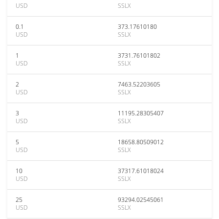
USD
SSLX
0.1
373.17610180
USD
SSLX
1
3731.76101802
USD
SSLX
2
7463.52203605
USD
SSLX
3
11195.28305407
USD
SSLX
5
18658.80509012
USD
SSLX
10
37317.61018024
USD
SSLX
25
93294.02545061
USD
SSLX