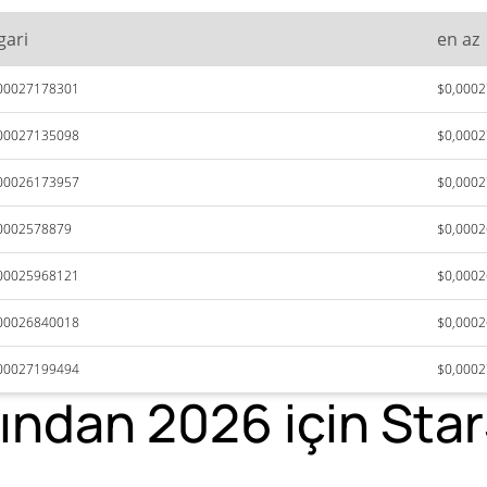
gari
en az
00027178301
$0,000
00027135098
$0,000
00026173957
$0,000
0002578879
$0,000
00025968121
$0,000
00026840018
$0,000
00027199494
$0,000
ından 2026 için Star