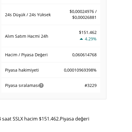
$0,00024976 /
24s Düşük / 24s Yüksek
$0,00026881
$151.462
Alım Satım Hacmi
24h
4.29%
0,060614768
Hacim / Piyasa Değeri
0,00010969398%
Piyasa hakimiyeti
#3229
Piyasa sıralaması
24 saat SSLX hacim $151.462.Piyasa değeri