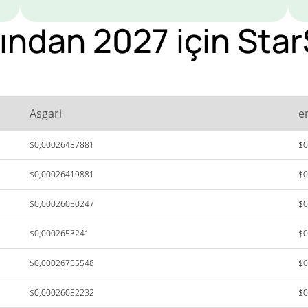
ndan 2027 için Star
Asgari
e
$0,00026487881
$0
$0,00026419881
$0
$0,00026050247
$0
$0,0002653241
$0
$0,00026755548
$0
$0,00026082232
$0