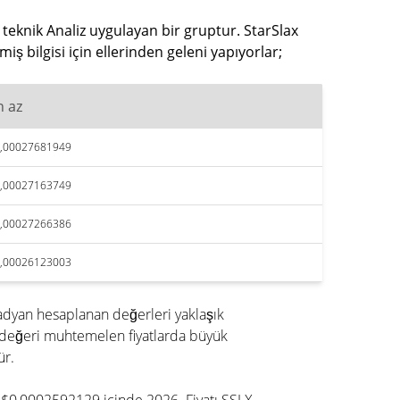
 teknik Analiz uygulayan bir gruptur. StarSlax
 bilgisi için ellerinden geleni yapıyorlar;
n az
,00027681949
,00027163749
,00027266386
,00026123003
adyan hesaplanan değerleri yaklaşık
 değeri muhtemelen fiyatlarda büyük
ür.