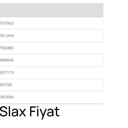
27577453
27612649
27502865
26900545
26217119
2697728
27823564
Slax Fiyat