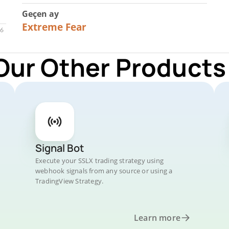
Geçen ay
23
Extreme Fear
Our Other Products
Signal Bot
Execute your SSLX trading strategy using
webhook signals from any source or using a
TradingView Strategy.
Learn more