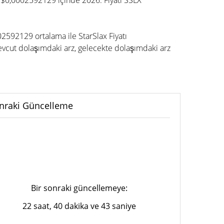
or $0,0002592129 içinde 2026. Fiyatı SSLX
02592129 ortalama ile StarSlax Fiyatı
vcut dolaşımdaki arz, gelecekte dolaşımdaki arz
nraki Güncelleme
Bir sonraki güncellemeye:
22 saat, 40 dakika ve 43 saniye