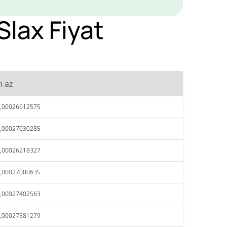
Slax Fiyat
n az
,00026612575
,00027030285
,00026218327
,00027000635
,00027402563
,00027581279