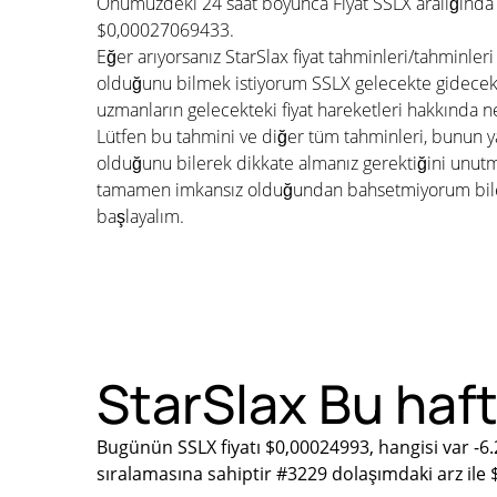
Önümüzdeki 24 saat boyunca Fiyat SSLX aralığında
$0,00027069433.
Eğer arıyorsanız StarSlax fiyat tahminleri/tahminler
olduğunu bilmek istiyorum SSLX gelecekte gidecek m
uzmanların gelecekteki fiyat hareketleri hakkında n
Lütfen bu tahmini ve diğer tüm tahminleri, bunun ya
olduğunu bilerek dikkate almanız gerektiğini unu
tamamen imkansız olduğundan bahsetmiyorum bile. 
başlayalım.
StarSlax Bu haft
Bugünün SSLX fiyatı $0,00024993, hangisi var -6
sıralamasına sahiptir #3229 dolaşımdaki arz ile