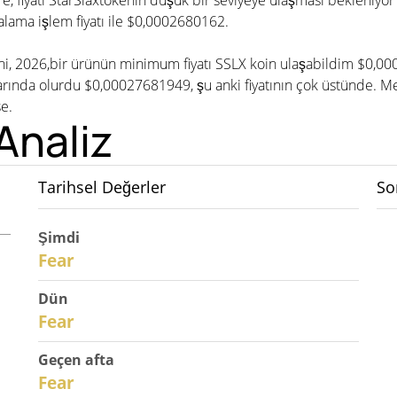
göre, fiyatı StarSlaxtokenın düşük bir seviyeye ulaşması bekleniy
lama işlem fiyatı ile $0,0002680162.
ini, 2026,bir ürünün minimum fiyatı SSLX koin ulaşabildim $0,00
rında olurdu $0,00027681949, şu anki fiyatının çok üstünde. Me
se.
Analiz
Tarihsel Değerler
So
Şimdi
30
Fear
Dün
29
Fear
Geçen afta
27
Fear