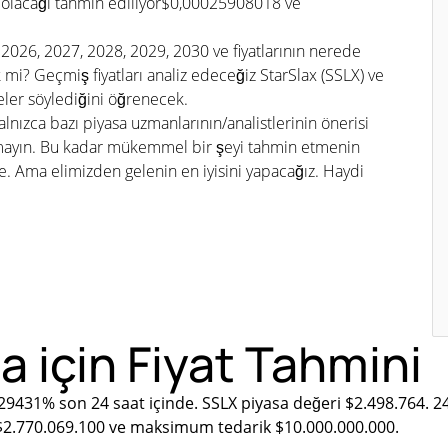
 olacağı tahmin ediliyor$0,00025908018 ve
i 2026, 2027, 2028, 2029, 2030 ve fiyatlarının nerede
i? Geçmiş fiyatları analiz edeceğiz StarSlax (SSLX) ve
eler söylediğini öğrenecek.
lnızca bazı piyasa uzmanlarının/analistlerinin önerisi
tmayın. Bu kadar mükemmel bir şeyi tahmin etmenin
Ama elimizden gelenin en iyisini yapacağız. Haydi
a için Fiyat Tahmini
.29431% son 24 saat içinde. SSLX piyasa değeri $2.498.764. 
 $2.770.069.100 ve maksimum tedarik $10.000.000.000.