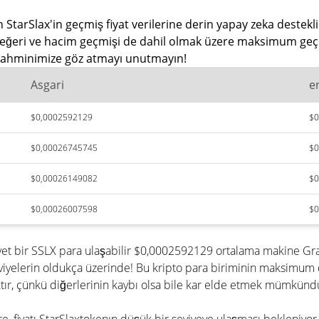
StarSlax'in geçmiş fiyat verilerine derin yapay zeka destekli
 değeri ve hacim geçmişi de dahil olmak üzere maksimum geçmiş
ız tahminimize göz atmayı unutmayın!
Asgari
e
$0,0002592129
$0
$0,00026745745
$0
$0,00026149082
$0
$0,00026007598
$0
iyet bir SSLX para ulaşabilir $0,0002592129 ortalama makine Gr
viyelerin oldukça üzerinde! Bu kripto para biriminin maksimum
ır, çünkü diğerlerinin kaybı olsa bile kar elde etmek mümkünd