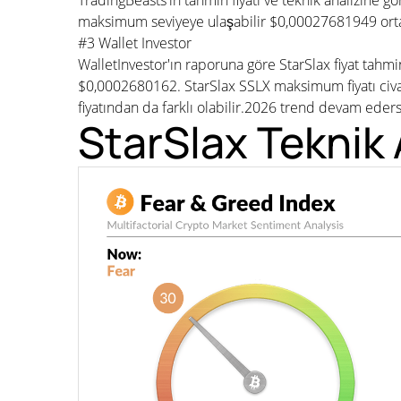
TradingBeasts'in tahmin fiyatı ve teknik analizine 
maksimum seviyeye ulaşabilir $0,00027681949 orta
#3 Wallet Investor
WalletInvestor'ın raporuna göre StarSlax fiyat tahm
$0,0002680162. StarSlax SSLX maksimum fiyatı civa
fiyatından da farklı olabilir.2026 trend devam eder
StarSlax Teknik 