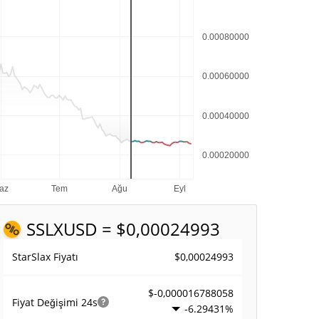
SSLX
USD = $0,00024993
$0,00024993
StarSlax Fiyatı
$-0,000016788058
Fiyat Değişimi
24s
-6.29431%