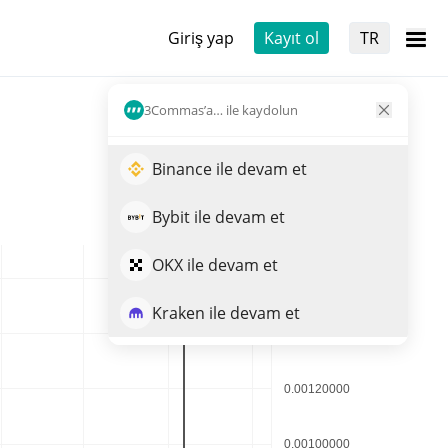
Giriş yap
Kayıt ol
TR
3Commas’a… ile kaydolun
Binance ile devam et
Bybit ile devam et
OKX ile devam et
Kraken ile devam et