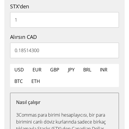
STX'den
Alırsın CAD
USD
EUR
GBP
JPY
BRL
INR
BTC
ETH
Nasıl çalışır
3Commas para birimi hesaplayıcısı, bir para
birimini canlı döviz kurlarında sadece birkaç
tıklamayla Stacks (STX) den Canadian Dollar