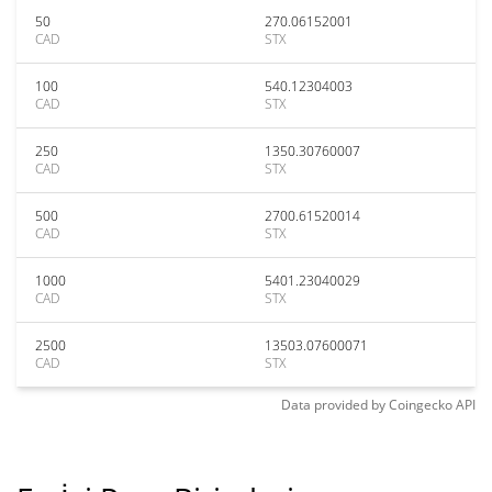
50
270.06152001
CAD
STX
100
540.12304003
CAD
STX
250
1350.30760007
CAD
STX
500
2700.61520014
CAD
STX
1000
5401.23040029
CAD
STX
2500
13503.07600071
CAD
STX
Data provided by
Coingecko
API