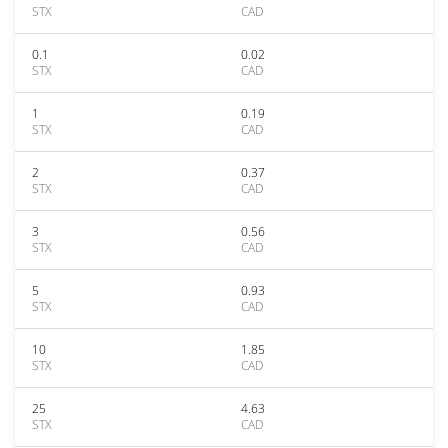
STX
CAD
0.1
0.02
STX
CAD
1
0.19
STX
CAD
2
0.37
STX
CAD
3
0.56
STX
CAD
5
0.93
STX
CAD
10
1.85
STX
CAD
25
4.63
STX
CAD