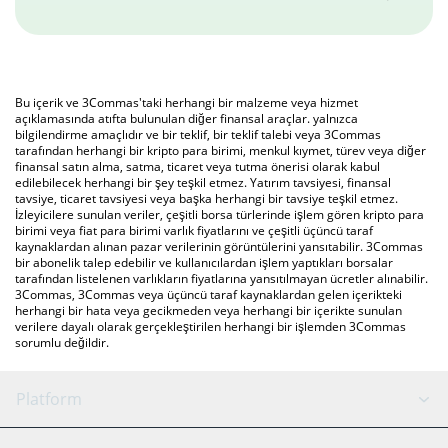
Bu içerik ve 3Commas'taki herhangi bir malzeme veya hizmet
açıklamasında atıfta bulunulan diğer finansal araçlar. yalnızca
bilgilendirme amaçlıdır ve bir teklif, bir teklif talebi veya 3Commas
tarafından herhangi bir kripto para birimi, menkul kıymet, türev veya diğer
finansal satın alma, satma, ticaret veya tutma önerisi olarak kabul
edilebilecek herhangi bir şey teşkil etmez. Yatırım tavsiyesi, finansal
tavsiye, ticaret tavsiyesi veya başka herhangi bir tavsiye teşkil etmez.
İzleyicilere sunulan veriler, çeşitli borsa türlerinde işlem gören kripto para
birimi veya fiat para birimi varlık fiyatlarını ve çeşitli üçüncü taraf
kaynaklardan alınan pazar verilerinin görüntülerini yansıtabilir. 3Commas
bir abonelik talep edebilir ve kullanıcılardan işlem yaptıkları borsalar
tarafından listelenen varlıkların fiyatlarına yansıtılmayan ücretler alınabilir.
3Commas, 3Commas veya üçüncü taraf kaynaklardan gelen içerikteki
herhangi bir hata veya gecikmeden veya herhangi bir içerikte sunulan
verilere dayalı olarak gerçekleştirilen herhangi bir işlemden 3Commas
sorumlu değildir.
Platform