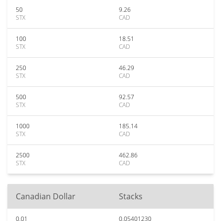
50
9.26
STX
CAD
100
18.51
STX
CAD
250
46.29
STX
CAD
500
92.57
STX
CAD
1000
185.14
STX
CAD
2500
462.86
STX
CAD
Canadian Dollar
Stacks
0.01
0.05401230