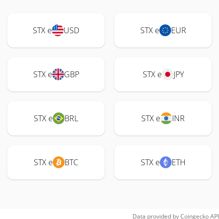
STX e
USD
STX e
EUR
STX e
GBP
STX e
JPY
STX e
BRL
STX e
INR
STX e
BTC
STX e
ETH
Data provided by
Coingecko
API