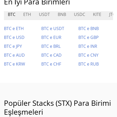
En İyi Para Birimleri
BTC
ETH
USDT
BNB
USDC
KITE
JTO
BTC e ETH
BTC e USDT
BTC e BNB
BTC e USD
BTC e EUR
BTC e GBP
BTC e JPY
BTC e BRL
BTC e INR
BTC e AUD
BTC e CAD
BTC e CNY
BTC e KRW
BTC e CHF
BTC e RUB
Popüler Stacks (STX) Para Birimi
Eşleşmeleri