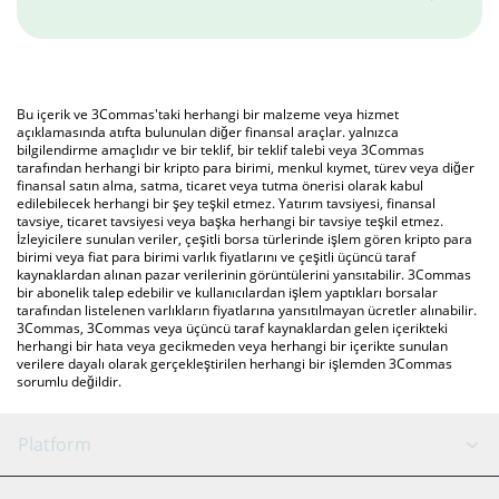
Bu içerik ve 3Commas'taki herhangi bir malzeme veya hizmet
açıklamasında atıfta bulunulan diğer finansal araçlar. yalnızca
bilgilendirme amaçlıdır ve bir teklif, bir teklif talebi veya 3Commas
tarafından herhangi bir kripto para birimi, menkul kıymet, türev veya diğer
finansal satın alma, satma, ticaret veya tutma önerisi olarak kabul
edilebilecek herhangi bir şey teşkil etmez. Yatırım tavsiyesi, finansal
tavsiye, ticaret tavsiyesi veya başka herhangi bir tavsiye teşkil etmez.
İzleyicilere sunulan veriler, çeşitli borsa türlerinde işlem gören kripto para
birimi veya fiat para birimi varlık fiyatlarını ve çeşitli üçüncü taraf
kaynaklardan alınan pazar verilerinin görüntülerini yansıtabilir. 3Commas
bir abonelik talep edebilir ve kullanıcılardan işlem yaptıkları borsalar
tarafından listelenen varlıkların fiyatlarına yansıtılmayan ücretler alınabilir.
3Commas, 3Commas veya üçüncü taraf kaynaklardan gelen içerikteki
herhangi bir hata veya gecikmeden veya herhangi bir içerikte sunulan
verilere dayalı olarak gerçekleştirilen herhangi bir işlemden 3Commas
sorumlu değildir.
Platform