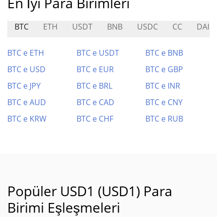
En İyi Para Birimleri
BTC
ETH
USDT
BNB
USDC
CC
DAI
BTC e ETH
BTC e USDT
BTC e BNB
BTC e USD
BTC e EUR
BTC e GBP
BTC e JPY
BTC e BRL
BTC e INR
BTC e AUD
BTC e CAD
BTC e CNY
BTC e KRW
BTC e CHF
BTC e RUB
Popüler USD1 (USD1) Para
Birimi Eşleşmeleri