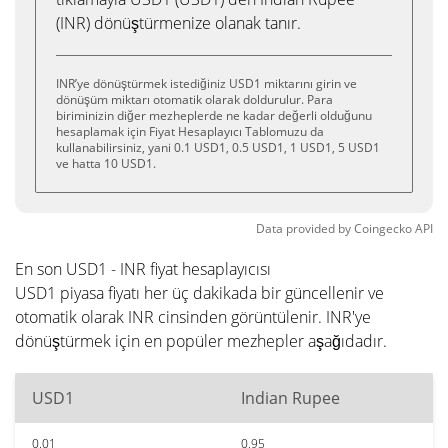
(INR) dönüştürmenize olanak tanır.
INR’ye dönüştürmek istediğiniz USD1 miktarını girin ve
dönüşüm miktarı otomatik olarak doldurulur. Para
biriminizin diğer mezheplerde ne kadar değerli olduğunu
hesaplamak için Fiyat Hesaplayıcı Tablomuzu da
kullanabilirsiniz, yani 0.1 USD1, 0.5 USD1, 1 USD1, 5 USD1
ve hatta 10 USD1.
Data provided by
Coingecko
API
En son USD1 - INR fiyat hesaplayıcısı
USD1 piyasa fiyatı her üç dakikada bir güncellenir ve
otomatik olarak INR cinsinden görüntülenir. INR'ye
dönüştürmek için en popüler mezhepler aşağıdadır.
USD1
Indian Rupee
0.01
0.95