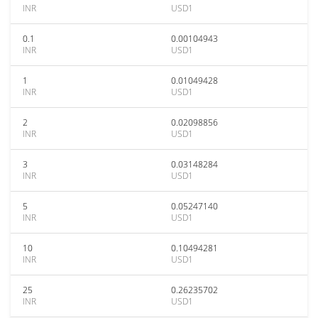
INR
USD1
0.1
0.00104943
INR
USD1
1
0.01049428
INR
USD1
2
0.02098856
INR
USD1
3
0.03148284
INR
USD1
5
0.05247140
INR
USD1
10
0.10494281
INR
USD1
25
0.26235702
INR
USD1