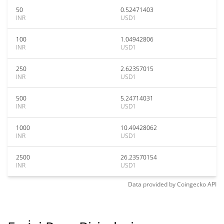
50
0.52471403
INR
USD1
100
1.04942806
INR
USD1
250
2.62357015
INR
USD1
500
5.24714031
INR
USD1
1000
10.49428062
INR
USD1
2500
26.23570154
INR
USD1
Data provided by
Coingecko
API