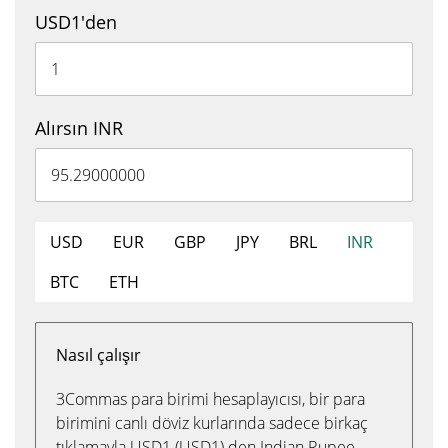
USD1'den
Alırsın INR
USD
EUR
GBP
JPY
BRL
INR
BTC
ETH
Nasıl çalışır
3Commas para birimi hesaplayıcısı, bir para
birimini canlı döviz kurlarında sadece birkaç
tıklamayla USD1 (USD1) den Indian Rupee