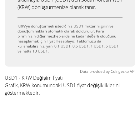
(KRW) dönüştürmenize olanak tanır.
KRW’ye dönüştürmek istediğiniz USD1 miktarını girin ve
dönüşüm miktarı otomatik olarak doldurulur. Para
biriminizin diğer mezheplerde ne kadar değerli olduğunu
hesaplamak için Fiyat Hesaplayıcı Tablomuzu da
kullanabilirsiniz, yani 0.1 USD1, 0.5 USD1, 1 USD1, 5 USD1
ve hatta 10 USD1.
Data provided by
Coingecko
API
USD1 - KRW Değişim fiyatı
Grafik, KRW konumundaki USD1 fiyat değişikliklerini
göstermektedir.