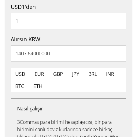
USD1'den
Alırsın KRW
USD
EUR
GBP
JPY
BRL
INR
BTC
ETH
Nasıl çalışır
3Commas para birimi hesaplayıcısı, bir para
birimini canlı döviz kurlarında sadece birkaç
tıklamayla USD1 (USD1) den South Korean Won