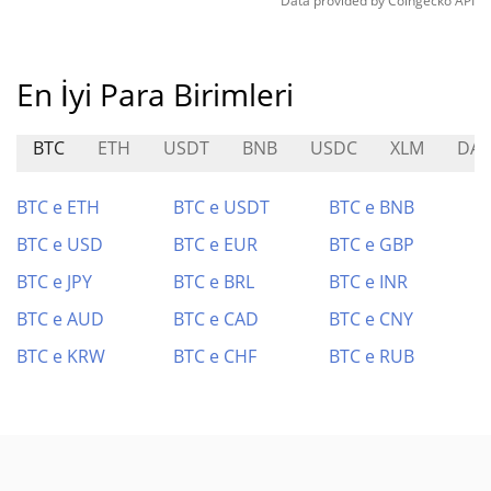
Data provided by
Coingecko
API
En İyi Para Birimleri
BTC
ETH
USDT
BNB
USDC
XLM
DAI
BTC e ETH
BTC e USDT
BTC e BNB
BTC e USD
BTC e EUR
BTC e GBP
BTC e JPY
BTC e BRL
BTC e INR
BTC e AUD
BTC e CAD
BTC e CNY
BTC e KRW
BTC e CHF
BTC e RUB