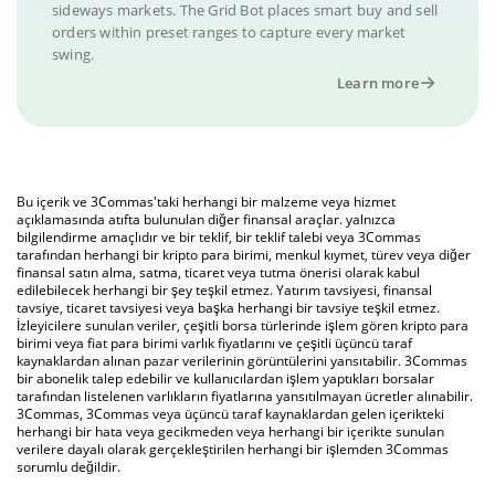
sideways markets. The Grid Bot places smart buy and sell
orders within preset ranges to capture every market
swing.
Learn more
Bu içerik ve 3Commas'taki herhangi bir malzeme veya hizmet
açıklamasında atıfta bulunulan diğer finansal araçlar. yalnızca
bilgilendirme amaçlıdır ve bir teklif, bir teklif talebi veya 3Commas
tarafından herhangi bir kripto para birimi, menkul kıymet, türev veya diğer
finansal satın alma, satma, ticaret veya tutma önerisi olarak kabul
edilebilecek herhangi bir şey teşkil etmez. Yatırım tavsiyesi, finansal
tavsiye, ticaret tavsiyesi veya başka herhangi bir tavsiye teşkil etmez.
İzleyicilere sunulan veriler, çeşitli borsa türlerinde işlem gören kripto para
birimi veya fiat para birimi varlık fiyatlarını ve çeşitli üçüncü taraf
kaynaklardan alınan pazar verilerinin görüntülerini yansıtabilir. 3Commas
bir abonelik talep edebilir ve kullanıcılardan işlem yaptıkları borsalar
tarafından listelenen varlıkların fiyatlarına yansıtılmayan ücretler alınabilir.
3Commas, 3Commas veya üçüncü taraf kaynaklardan gelen içerikteki
herhangi bir hata veya gecikmeden veya herhangi bir içerikte sunulan
verilere dayalı olarak gerçekleştirilen herhangi bir işlemden 3Commas
sorumlu değildir.