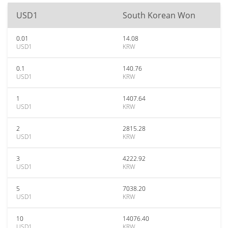
USD1
South Korean Won
0.01
14.08
USD1
KRW
0.1
140.76
USD1
KRW
1
1407.64
USD1
KRW
2
2815.28
USD1
KRW
3
4222.92
USD1
KRW
5
7038.20
USD1
KRW
10
14076.40
USD1
KRW