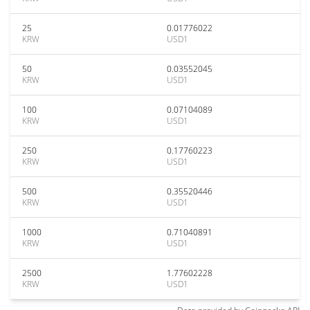
25
0.01776022
KRW
USD1
50
0.03552045
KRW
USD1
100
0.07104089
KRW
USD1
250
0.17760223
KRW
USD1
500
0.35520446
KRW
USD1
1000
0.71040891
KRW
USD1
2500
1.77602228
KRW
USD1