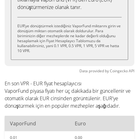
dönüştürmenize olanak tanır.
EUR’ye dönüştürmek istediğiniz VaporFund miktarını girin ve
dönüşüm miktarı otomatik olarak doldurulur. Para
biriminizin diğer mezheplerde ne kadar değerli olduğunu
hesaplamak için Fiyat Hesaplayıcı Tablomuzu da
kullanabilirsiniz, yani 0.1 VPR, 0.5 VPR, 1 VPR, 5 VPR ve hatta
10 VPR.
Data provided by
Coingecko
API
En son VPR - EUR fiyat hesaplayıcısı
VaporFund piyasa fiyatı her üç dakikada bir güncellenir ve
otomatik olarak EUR cinsinden görüntülenir. EUR'ye
dönüştürmek için en popüler mezhepler aşağıdadır.
VaporFund
Euro
0.01
0.00