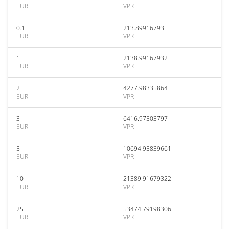
EUR
VPR
0.1
213.89916793
EUR
VPR
1
2138.99167932
EUR
VPR
2
4277.98335864
EUR
VPR
3
6416.97503797
EUR
VPR
5
10694.95839661
EUR
VPR
10
21389.91679322
EUR
VPR
25
53474.79198306
EUR
VPR