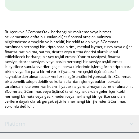
Bu içerik ve 3Commas'taki herhangi bir malzeme veya hizmet
açıklamasında atıfta bulunulan diğer finansal araçlar. yalnızca
bilgilendirme amaçlıdır ve bir teklif, bir teklif talebi veya 3Commas
tarafından herhangi bir kripto para birimi, menkul kıymet, türev veya diğer
finansal satın alma, satma, ticaret veya tutma önerisi olarak kabul
edilebilecek herhangi bir şey teşkil etmez. Yatırım tavsiyesi, finansal
tavsiye, ticaret tavsiyesi veya başka herhangi bir tavsiye teşkil etmez.
İzleyicilere sunulan veriler, çeşitli borsa türlerinde işlem gören kripto para
birimi veya fiat para birimi varlık fiyatlarını ve çeşitli üçüncü taraf
kaynaklardan alınan pazar verilerinin görüntülerini yansıtabilir. 3Commas
bir abonelik talep edebilir ve kullanıcılardan işlem yaptıkları borsalar
tarafından listelenen varlıkların fiyatlarına yansıtılmayan ücretler alınabilir.
3Commas, 3Commas veya üçüncü taraf kaynaklardan gelen içerikteki
herhangi bir hata veya gecikmeden veya herhangi bir içerikte sunulan
verilere dayalı olarak gerçekleştirilen herhangi bir işlemden 3Commas
sorumlu değildir.
Platform