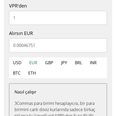
VPR'den
Alırsın EUR
USD
EUR
GBP
JPY
BRL
INR
BTC
ETH
Nasıl çalışır
3Commas para birimi hesaplayıcısı, bir para
birimini canlı döviz kurlarında sadece birkaç
tıklamayla VaporFund (VPR) den Euro (EUR)