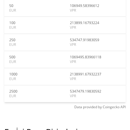
50
106949.58396612
EUR
VPR
100
213899.16793224
EUR
VPR
250
534747.91983059
EUR
VPR
500
1069495.83966118
EUR
VPR
1000
2138991.67932237
EUR
VPR
2500
5347479.19830592
EUR
VPR
Data provided by
Coingecko
API