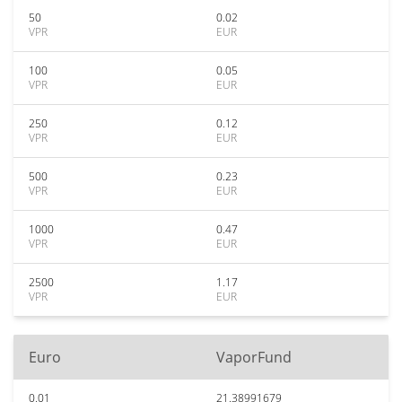
50
0.02
VPR
EUR
100
0.05
VPR
EUR
250
0.12
VPR
EUR
500
0.23
VPR
EUR
1000
0.47
VPR
EUR
2500
1.17
VPR
EUR
Euro
VaporFund
0.01
21.38991679