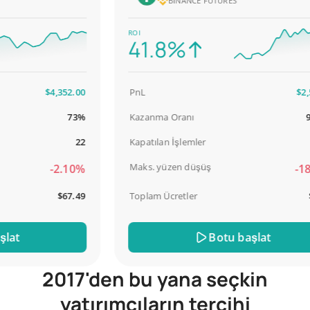
BINANCE FUTURES
ROI
41.8%
$4,352.00
PnL
$2,587
73%
Kazanma Oranı
98.9
22
Kapatılan İşlemler
Maks. yüzen düşüş
-2.10%
-18.5
$67.49
Toplam Ücretler
$31
t
Botu başlat
2017'den bu yana seçkin
yatırımcıların tercihi