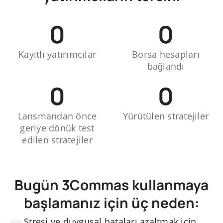
0
0
Kayıtlı yatırımcılar
Borsa hesapları
bağlandı
0
0
Lansmandan önce
Yürütülen stratejiler
geriye dönük test
edilen stratejiler
Bugün 3Commas kullanmaya
başlamanız için üç neden:
Stresi ve duygusal hataları azaltmak için