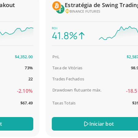
out
Estratégia de Swing Trading
BINANCE FUTURES
ROI
41.8%
$4,352.00
PnL
$2,587.00
73%
Taxa de Vitórias
98.93%
22
Trades Fechados
93
Drawdown flutuante máx.
-2.10%
-18.51%
$67.49
Taxas Totais
$31.04
Iniciar bot