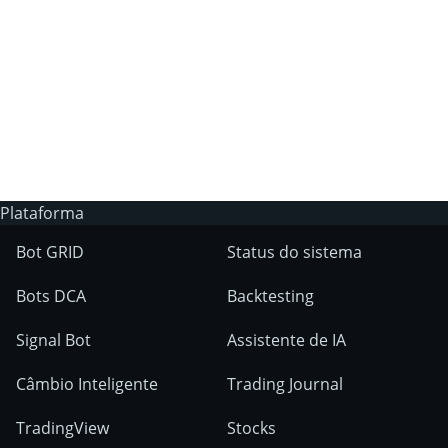
A 3Commas possui um bot de trading IA?
Em quais mercados as ferraments
3Commas podem ser usados?
Plataforma
Bot GRID
Status do sistema
Bots DCA
Backtesting
Signal Bot
Assistente de IA
Câmbio Inteligente
Trading Journal
TradingView
Stocks