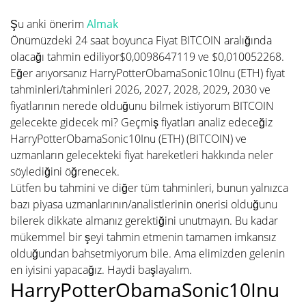
Şu anki önerim
Almak
Önümüzdeki 24 saat boyunca Fiyat BITCOIN aralığında
olacağı tahmin ediliyor$0,0098647119 ve $0,010052268.
Eğer arıyorsanız HarryPotterObamaSonic10Inu (ETH) fiyat
tahminleri/tahminleri 2026, 2027, 2028, 2029, 2030 ve
fiyatlarının nerede olduğunu bilmek istiyorum BITCOIN
gelecekte gidecek mi? Geçmiş fiyatları analiz edeceğiz
HarryPotterObamaSonic10Inu (ETH) (BITCOIN) ve
uzmanların gelecekteki fiyat hareketleri hakkında neler
söylediğini öğrenecek.
Lütfen bu tahmini ve diğer tüm tahminleri, bunun yalnızca
bazı piyasa uzmanlarının/analistlerinin önerisi olduğunu
bilerek dikkate almanız gerektiğini unutmayın. Bu kadar
mükemmel bir şeyi tahmin etmenin tamamen imkansız
olduğundan bahsetmiyorum bile. Ama elimizden gelenin
en iyisini yapacağız. Haydi başlayalım.
HarryPotterObamaSonic10Inu