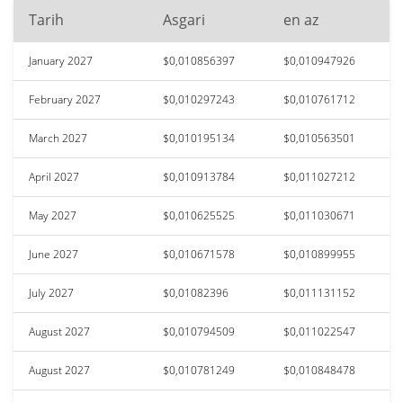
Tarih
Asgari
en az
January 2027
$0,010856397
$0,010947926
February 2027
$0,010297243
$0,010761712
March 2027
$0,010195134
$0,010563501
April 2027
$0,010913784
$0,011027212
May 2027
$0,010625525
$0,011030671
June 2027
$0,010671578
$0,010899955
July 2027
$0,01082396
$0,011131152
August 2027
$0,010794509
$0,011022547
August 2027
$0,010781249
$0,010848478