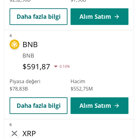
Daha fazla bilgi
Alım Satım
4
BNB
BNB
$
591,87
0.10%
Piyasa değeri
Hacim
$78,83B
$552,75M
Daha fazla bilgi
Alım Satım
6
XRP