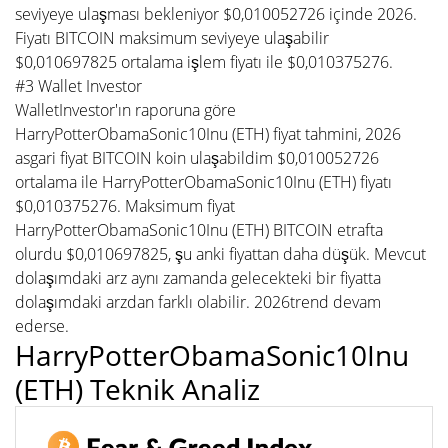
seviyeye ulaşması bekleniyor $0,010052726 içinde 2026.
Fiyatı BITCOIN maksimum seviyeye ulaşabilir
$0,010697825 ortalama işlem fiyatı ile $0,010375276.
#3 Wallet Investor
WalletInvestor'ın raporuna göre
HarryPotterObamaSonic10Inu (ETH) fiyat tahmini, 2026
asgari fiyat BITCOIN koin ulaşabildim $0,010052726
ortalama ile HarryPotterObamaSonic10Inu (ETH) fiyatı
$0,010375276. Maksimum fiyat
HarryPotterObamaSonic10Inu (ETH) BITCOIN etrafta
olurdu $0,010697825, şu anki fiyattan daha düşük. Mevcut
dolaşımdaki arz aynı zamanda gelecekteki bir fiyatta
dolaşımdaki arzdan farklı olabilir. 2026trend devam
ederse.
HarryPotterObamaSonic10Inu
(ETH) Teknik Analiz