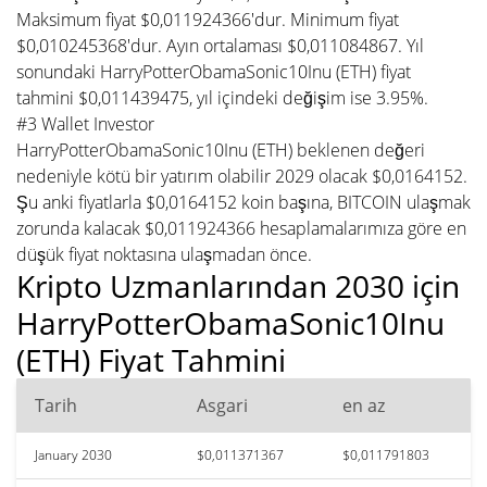
Maksimum fiyat $0,011924366'dur. Minimum fiyat
$0,010245368'dur. Ayın ortalaması $0,011084867. Yıl
sonundaki HarryPotterObamaSonic10Inu (ETH) fiyat
tahmini $0,011439475, yıl içindeki değişim ise 3.95%.
#3 Wallet Investor
HarryPotterObamaSonic10Inu (ETH) beklenen değeri
nedeniyle kötü bir yatırım olabilir 2029 olacak $0,0164152.
Şu anki fiyatlarla $0,0164152 koin başına, BITCOIN ulaşmak
zorunda kalacak $0,011924366 hesaplamalarımıza göre en
düşük fiyat noktasına ulaşmadan önce.
Kripto Uzmanlarından 2030 için
HarryPotterObamaSonic10Inu
(ETH) Fiyat Tahmini
Tarih
Asgari
en az
January 2030
$0,011371367
$0,011791803