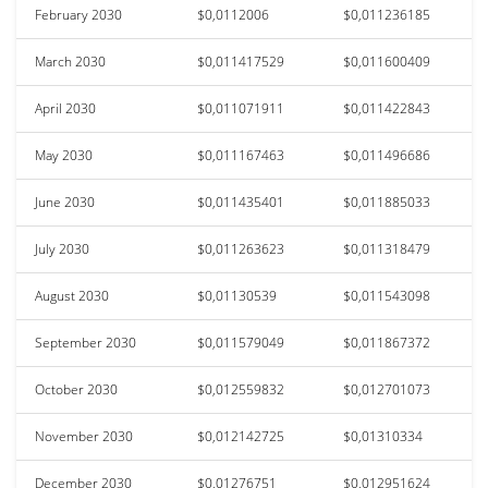
February 2030
$0,0112006
$0,011236185
March 2030
$0,011417529
$0,011600409
April 2030
$0,011071911
$0,011422843
May 2030
$0,011167463
$0,011496686
June 2030
$0,011435401
$0,011885033
July 2030
$0,011263623
$0,011318479
August 2030
$0,01130539
$0,011543098
September 2030
$0,011579049
$0,011867372
October 2030
$0,012559832
$0,012701073
November 2030
$0,012142725
$0,01310334
December 2030
$0,01276751
$0,012951624