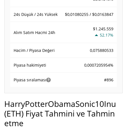
$0,01080255 / $0,0163847
24s Düşük / 24s Yüksek
$1.245.559
Alım Satım Hacmi
24h
52.17%
0,075880533
Hacim / Piyasa Değeri
0,0007205954%
Piyasa hakimiyeti
#896
Piyasa sıralaması
HarryPotterObamaSonic10Inu
(ETH) Fiyat Tahmini ve Tahmin
etme