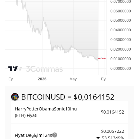
BITCOIN
USD = $0,0164152
HarryPotterObamaSonic10Inu
$0,0164152
(ETH) Fiyatı
$0,0057222
Fiyat Değişimi
24s
53.51349%