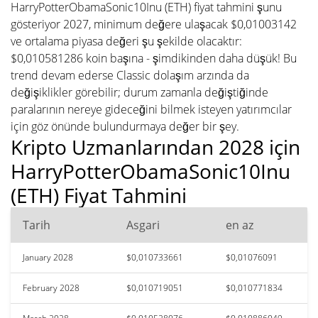
HarryPotterObamaSonic10Inu (ETH) fiyat tahmini şunu
gösteriyor 2027, minimum değere ulaşacak $0,01003142
ve ortalama piyasa değeri şu şekilde olacaktır:
$0,010581286 koin başına - şimdikinden daha düşük! Bu
trend devam ederse Classic dolaşım arzında da
değişiklikler görebilir; durum zamanla değiştiğinde
paralarının nereye gideceğini bilmek isteyen yatırımcılar
için göz önünde bulundurmaya değer bir şey.
Kripto Uzmanlarından 2028 için
HarryPotterObamaSonic10Inu
(ETH) Fiyat Tahmini
Tarih
Asgari
en az
January 2028
$0,010733661
$0,01076091
February 2028
$0,010719051
$0,010771834