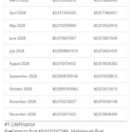
March 2028
$0,010528076
$0,010886049
April 2028
$0,011043202
$0,011082651
May 2028
$0,010376895
$0,010524916
June 2028
$0,010657667
$0,010831036
July 2028
$0,0098867519
$0,010824435
August 2028
$0,010474432
$0,010626282
September 2028
$0,0098750146
$0,010328812
October 2028
$0,0099763962
$0,010215615
November 2028
$0,010272637
$0,010766148
December 2028
$0,010451632
$0,010848469
#1 LiteFinance
Başlangıçta fiyat $0,010747286. Maksimum fiyat