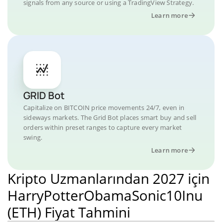
signals from any source or using a TradingView Strategy.
Learn more
GRID Bot
Capitalize on BITCOIN price movements 24/7, even in
sideways markets. The Grid Bot places smart buy and sell
orders within preset ranges to capture every market
swing.
Learn more
Kripto Uzmanlarından 2027 için
HarryPotterObamaSonic10Inu
(ETH) Fiyat Tahmini