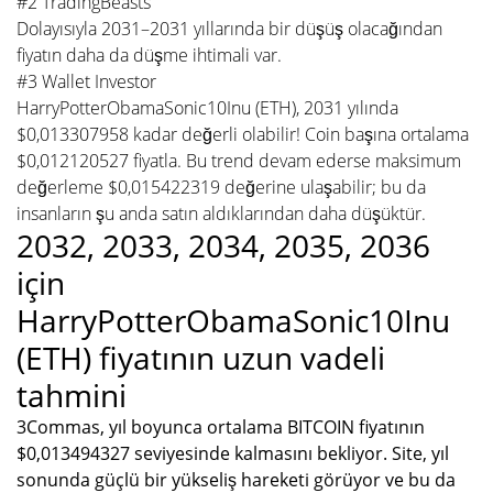
#2 TradingBeasts
Dolayısıyla 2031–2031 yıllarında bir düşüş olacağından
fiyatın daha da düşme ihtimali var.
#3 Wallet Investor
HarryPotterObamaSonic10Inu (ETH), 2031 yılında
$0,013307958 kadar değerli olabilir! Coin başına ortalama
$0,012120527 fiyatla. Bu trend devam ederse maksimum
değerleme $0,015422319 değerine ulaşabilir; bu da
insanların şu anda satın aldıklarından daha düşüktür.
2032, 2033, 2034, 2035, 2036
için
HarryPotterObamaSonic10Inu
(ETH) fiyatının uzun vadeli
tahmini
3Commas, yıl boyunca ortalama BITCOIN fiyatının
$0,013494327 seviyesinde kalmasını bekliyor. Site, yıl
sonunda güçlü bir yükseliş hareketi görüyor ve bu da