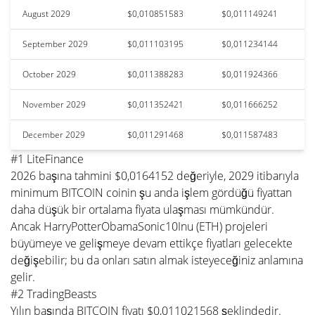
August 2029
$0,010851583
$0,011149241
September 2029
$0,011103195
$0,011234144
October 2029
$0,011388283
$0,011924366
November 2029
$0,011352421
$0,011666252
December 2029
$0,011291468
$0,011587483
#1 LiteFinance
2026 başına tahmini $0,0164152 değeriyle, 2029 itibarıyla
minimum BITCOIN coinin şu anda işlem gördüğü fiyattan
daha düşük bir ortalama fiyata ulaşması mümkündür.
Ancak HarryPotterObamaSonic10Inu (ETH) projeleri
büyümeye ve gelişmeye devam ettikçe fiyatları gelecekte
değişebilir; bu da onları satın almak isteyeceğiniz anlamına
gelir.
#2 TradingBeasts
Yılın başında BITCOIN fiyatı $0,011021568 şeklindedir.