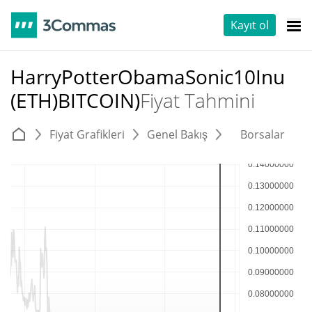
Kayıt ol
HarryPotterObamaSonic10Inu
(ETH)BITCOIN)
Fiyat Tahmini
Fiyat Grafikleri
Genel Bakış
Borsalar
T