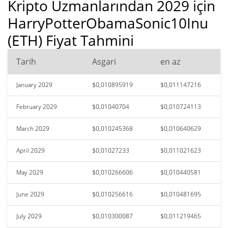
Kripto Uzmanlarından 2029 için
HarryPotterObamaSonic10Inu
(ETH) Fiyat Tahmini
Tarih
Asgari
en az
January 2029
$0,010895919
$0,011147216
February 2029
$0,01040704
$0,010724113
March 2029
$0,010245368
$0,010640629
April 2029
$0,01027233
$0,011021623
May 2029
$0,010266606
$0,010440581
June 2029
$0,010256616
$0,010481695
July 2029
$0,010300087
$0,011219465