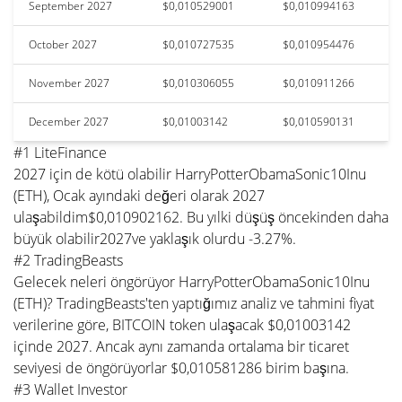
September 2027
$0,010529001
$0,010994163
October 2027
$0,010727535
$0,010954476
November 2027
$0,010306055
$0,010911266
December 2027
$0,01003142
$0,010590131
#1 LiteFinance
2027 için de kötü olabilir HarryPotterObamaSonic10Inu
(ETH), Ocak ayındaki değeri olarak 2027
ulaşabildim$0,010902162. Bu yılki düşüş öncekinden daha
büyük olabilir2027ve yaklaşık olurdu -3.27%.
#2 TradingBeasts
Gelecek neleri öngörüyor HarryPotterObamaSonic10Inu
(ETH)? TradingBeasts'ten yaptığımız analiz ve tahmini fiyat
verilerine göre, BITCOIN token ulaşacak $0,01003142
içinde 2027. Ancak aynı zamanda ortalama bir ticaret
seviyesi de öngörüyorlar $0,010581286 birim başına.
#3 Wallet Investor