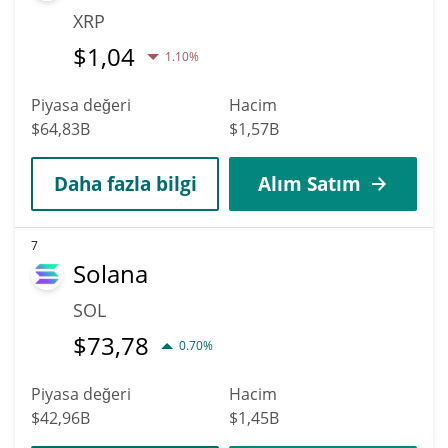
XRP
$
1,04
1.10%
Piyasa değeri
Hacim
$64,83B
$1,57B
Daha fazla bilgi
Alım Satım
7
Solana
SOL
$
73,78
0.70%
Piyasa değeri
Hacim
$42,96B
$1,45B