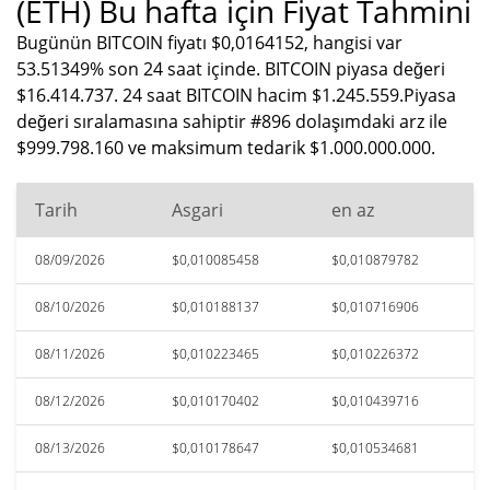
(ETH) Bu hafta için Fiyat Tahmini
Bugünün BITCOIN fiyatı $0,0164152, hangisi var
53.51349% son 24 saat içinde. BITCOIN piyasa değeri
$16.414.737. 24 saat BITCOIN hacim $1.245.559.Piyasa
değeri sıralamasına sahiptir #896 dolaşımdaki arz ile
$999.798.160 ve maksimum tedarik $1.000.000.000.
Tarih
Asgari
en az
08/09/2026
$0,010085458
$0,010879782
08/10/2026
$0,010188137
$0,010716906
08/11/2026
$0,010223465
$0,010226372
08/12/2026
$0,010170402
$0,010439716
08/13/2026
$0,010178647
$0,010534681