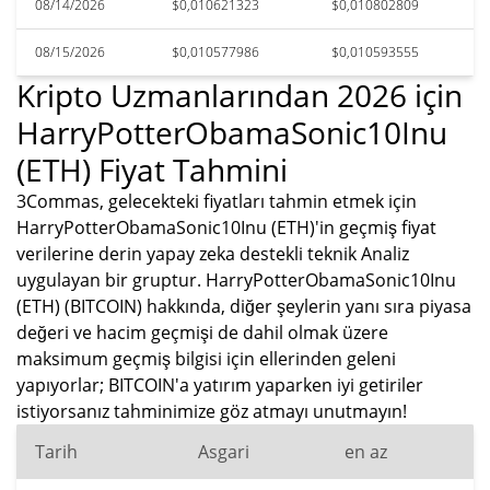
08/14/2026
$0,010621323
$0,010802809
08/15/2026
$0,010577986
$0,010593555
Kripto Uzmanlarından 2026 için
HarryPotterObamaSonic10Inu
(ETH) Fiyat Tahmini
3Commas, gelecekteki fiyatları tahmin etmek için
HarryPotterObamaSonic10Inu (ETH)'in geçmiş fiyat
verilerine derin yapay zeka destekli teknik Analiz
uygulayan bir gruptur. HarryPotterObamaSonic10Inu
(ETH) (BITCOIN) hakkında, diğer şeylerin yanı sıra piyasa
değeri ve hacim geçmişi de dahil olmak üzere
maksimum geçmiş bilgisi için ellerinden geleni
yapıyorlar; BITCOIN'a yatırım yaparken iyi getiriler
istiyorsanız tahminimize göz atmayı unutmayın!
Tarih
Asgari
en az