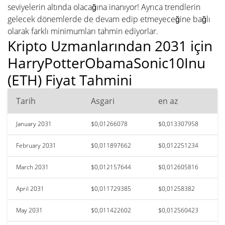
seviyelerin altında olacağına inanıyor! Ayrıca trendlerin
gelecek dönemlerde de devam edip etmeyeceğine bağlı
olarak farklı minimumları tahmin ediyorlar.
Kripto Uzmanlarından 2031 için
HarryPotterObamaSonic10Inu
(ETH) Fiyat Tahmini
Tarih
Asgari
en az
January 2031
$0,01266078
$0,013307958
February 2031
$0,011897662
$0,012251234
March 2031
$0,012157644
$0,012605816
April 2031
$0,011729385
$0,01258382
May 2031
$0,011422602
$0,012560423