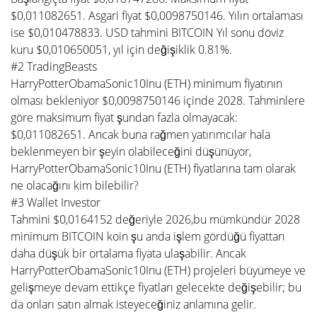
$0,011082651. Asgari fiyat $0,0098750146. Yılın ortalaması
ise $0,010478833. USD tahmini BITCOIN Yıl sonu döviz
kuru $0,010650051, yıl için değişiklik 0.81%.
#2 TradingBeasts
HarryPotterObamaSonic10Inu (ETH) minimum fiyatının
olması bekleniyor $0,0098750146 içinde 2028. Tahminlere
göre maksimum fiyat şundan fazla olmayacak:
$0,011082651. Ancak buna rağmen yatırımcılar hala
beklenmeyen bir şeyin olabileceğini düşünüyor,
HarryPotterObamaSonic10Inu (ETH) fiyatlarına tam olarak
ne olacağını kim bilebilir?
#3 Wallet Investor
Tahmini $0,0164152 değeriyle 2026,bu mümkündür 2028
minimum BITCOIN koin şu anda işlem gördüğü fiyattan
daha düşük bir ortalama fiyata ulaşabilir. Ancak
HarryPotterObamaSonic10Inu (ETH) projeleri büyümeye ve
gelişmeye devam ettikçe fiyatları gelecekte değişebilir; bu
da onları satın almak isteyeceğiniz anlamına gelir.