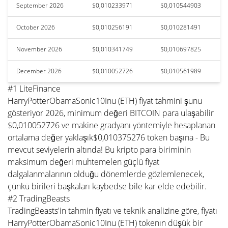
September 2026
$0,010233971
$0,010544903
October 2026
$0,010256191
$0,010281491
November 2026
$0,010341749
$0,010697825
December 2026
$0,010052726
$0,010561989
#1 LiteFinance
HarryPotterObamaSonic10Inu (ETH) fiyat tahmini şunu
gösteriyor 2026, minimum değeri BITCOIN para ulaşabilir
$0,010052726 ve makine gradyanı yöntemiyle hesaplanan
ortalama değer yaklaşık$0,010375276 token başına - Bu
mevcut seviyelerin altında! Bu kripto para biriminin
maksimum değeri muhtemelen güçlü fiyat
dalgalanmalarının olduğu dönemlerde gözlemlenecek,
çünkü birileri başkaları kaybedse bile kar elde edebilir.
#2 TradingBeasts
TradingBeasts'in tahmin fiyatı ve teknik analizine göre, fiyatı
HarryPotterObamaSonic10Inu (ETH) tokenın düşük bir