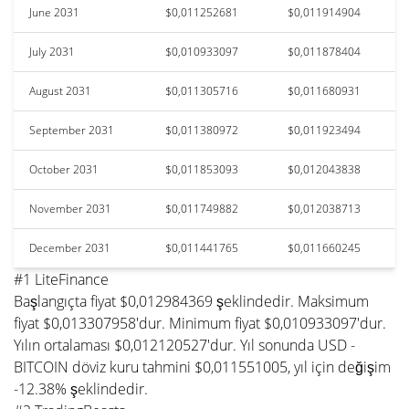
June 2031
$0,011252681
$0,011914904
July 2031
$0,010933097
$0,011878404
August 2031
$0,011305716
$0,011680931
September 2031
$0,011380972
$0,011923494
October 2031
$0,011853093
$0,012043838
November 2031
$0,011749882
$0,012038713
December 2031
$0,011441765
$0,011660245
#1 LiteFinance
Başlangıçta fiyat $0,012984369 şeklindedir. Maksimum
fiyat $0,013307958'dur. Minimum fiyat $0,010933097'dur.
Yılın ortalaması $0,012120527'dur. Yıl sonunda USD -
BITCOIN döviz kuru tahmini $0,011551005, yıl için değişim
-12.38% şeklindedir.