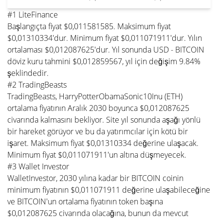
#1 LiteFinance
Başlangıçta fiyat $0,011581585. Maksimum fiyat
$0,01310334'dur. Minimum fiyat $0,011071911'dur. Yılın
ortalaması $0,012087625'dur. Yıl sonunda USD - BITCOIN
döviz kuru tahmini $0,012859567, yıl için değişim 9.84%
şeklindedir.
#2 TradingBeasts
TradingBeasts, HarryPotterObamaSonic10Inu (ETH)
ortalama fiyatının Aralık 2030 boyunca $0,012087625
civarında kalmasını bekliyor. Site yıl sonunda aşağı yönlü
bir hareket görüyor ve bu da yatırımcılar için kötü bir
işaret. Maksimum fiyat $0,01310334 değerine ulaşacak.
Minimum fiyat $0,011071911'un altına düşmeyecek.
#3 Wallet Investor
WalletInvestor, 2030 yılına kadar bir BITCOIN coinin
minimum fiyatının $0,011071911 değerine ulaşabileceğine
ve BITCOIN'un ortalama fiyatının token başına
$0,012087625 civarında olacağına, bunun da mevcut