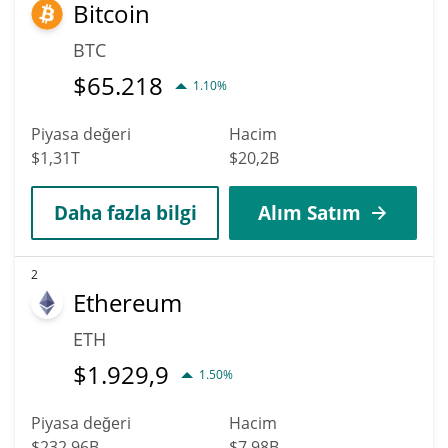
Bitcoin
analistlerine göre HarryPotterObamaSonic10Inu (ETH), 2036
tarihine kadar $0,015422319 tutarındaki en yüksek fiyata
BTC
ulaşabilir.
$
65.218
1.10%
Piyasa değeri
Hacim
$1,31T
$20,2B
Daha fazla bilgi
Alım Satım
2
Ethereum
ETH
$
1.929,9
1.50%
Piyasa değeri
Hacim
$232,96B
$7,98B