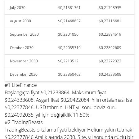
July 2030
$0,21581361
$0,21798935
August 2030
$0,21468857
$0,22116681
September 2030
$0,2201056
$0,22894519
October 2030
$0,22055319
$0,22892609
November 2030
$0,2213512
$0,22272322
December 2030
$0,23850462
$0,24333608
#1 LiteFinance
Başlangıçta fiyat $0,21238864. Maksimum fiyat
$0,24333608. Asgari fiyat $0,20422084. Yılın ortalaması ise
$0,22377846. USD tahmini HNT yıl sonu döviz kuru
$0,24092035, yıl için değişiklik 11.50%.
#2 TradingBeasts
TradingBeasts ortalama fiyatı bekliyor Helium yakın tutmak
$0,22377846 Aralık ayında 2030. Site, yıl sonunda güçlü bir