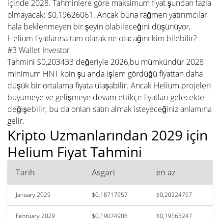
içinde 2028. Tahminlere göre maksimum fiyat şundan fazla
olmayacak: $0,19626061. Ancak buna rağmen yatırımcılar
hala beklenmeyen bir şeyin olabileceğini düşünüyor,
Helium fiyatlarına tam olarak ne olacağını kim bilebilir?
#3 Wallet Investor
Tahmini $0,203433 değeriyle 2026,bu mümkündür 2028
minimum HNT koin şu anda işlem gördüğü fiyattan daha
düşük bir ortalama fiyata ulaşabilir. Ancak Helium projeleri
büyümeye ve gelişmeye devam ettikçe fiyatları gelecekte
değişebilir; bu da onları satın almak isteyeceğiniz anlamına
gelir.
Kripto Uzmanlarından 2029 için
Helium Fiyat Tahmini
Tarih
Asgari
en az
January 2029
$0,18717957
$0,20224757
February 2029
$0,19074906
$0,19563247