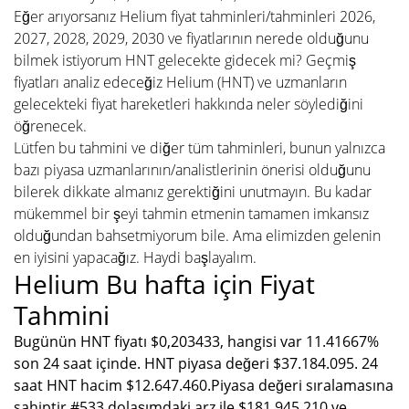
Eğer arıyorsanız Helium fiyat tahminleri/tahminleri 2026,
2027, 2028, 2029, 2030 ve fiyatlarının nerede olduğunu
bilmek istiyorum HNT gelecekte gidecek mi? Geçmiş
fiyatları analiz edeceğiz Helium (HNT) ve uzmanların
gelecekteki fiyat hareketleri hakkında neler söylediğini
öğrenecek.
Lütfen bu tahmini ve diğer tüm tahminleri, bunun yalnızca
bazı piyasa uzmanlarının/analistlerinin önerisi olduğunu
bilerek dikkate almanız gerektiğini unutmayın. Bu kadar
mükemmel bir şeyi tahmin etmenin tamamen imkansız
olduğundan bahsetmiyorum bile. Ama elimizden gelenin
en iyisini yapacağız. Haydi başlayalım.
Helium Bu hafta için Fiyat
Tahmini
Bugünün HNT fiyatı $0,203433, hangisi var 11.41667%
son 24 saat içinde. HNT piyasa değeri $37.184.095. 24
saat HNT hacim $12.647.460.Piyasa değeri sıralamasına
sahiptir #533 dolaşımdaki arz ile $181.945.210 ve