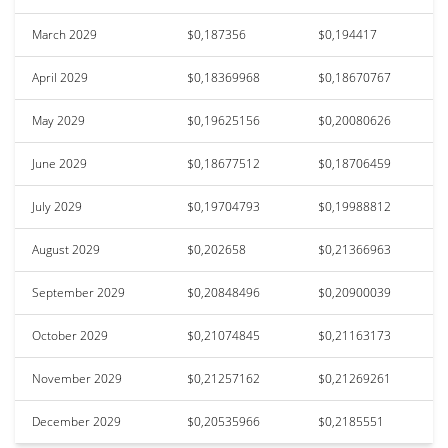
March 2029
$0,187356
$0,194417
April 2029
$0,18369968
$0,18670767
May 2029
$0,19625156
$0,20080626
June 2029
$0,18677512
$0,18706459
July 2029
$0,19704793
$0,19988812
August 2029
$0,202658
$0,21366963
September 2029
$0,20848496
$0,20900039
October 2029
$0,21074845
$0,21163173
November 2029
$0,21257162
$0,21269261
December 2029
$0,20535966
$0,2185551