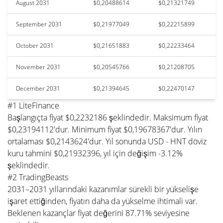
August 2031
$0,20488614
$0,21321749
September 2031
$0,21977049
$0,22215899
October 2031
$0,21651883
$0,22233464
November 2031
$0,20545766
$0,21208705
December 2031
$0,21394645
$0,22470147
#1 LiteFinance
Başlangıçta fiyat $0,2232186 şeklindedir. Maksimum fiyat
$0,23194112'dur. Minimum fiyat $0,19678367'dur. Yılın
ortalaması $0,2143624'dur. Yıl sonunda USD - HNT döviz
kuru tahmini $0,21932396, yıl için değişim -3.12%
şeklindedir.
#2 TradingBeasts
2031–2031 yıllarındaki kazanımlar sürekli bir yükselişe
işaret ettiğinden, fiyatın daha da yükselme ihtimali var.
Beklenen kazançlar fiyat değerini 87.71% seviyesine