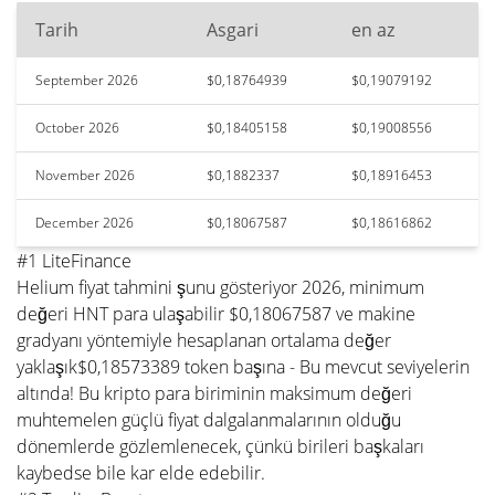
Tarih
Asgari
en az
September 2026
$0,18764939
$0,19079192
October 2026
$0,18405158
$0,19008556
November 2026
$0,1882337
$0,18916453
December 2026
$0,18067587
$0,18616862
#1 LiteFinance
Helium fiyat tahmini şunu gösteriyor 2026, minimum
değeri HNT para ulaşabilir $0,18067587 ve makine
gradyanı yöntemiyle hesaplanan ortalama değer
yaklaşık$0,18573389 token başına - Bu mevcut seviyelerin
altında! Bu kripto para biriminin maksimum değeri
muhtemelen güçlü fiyat dalgalanmalarının olduğu
dönemlerde gözlemlenecek, çünkü birileri başkaları
kaybedse bile kar elde edebilir.