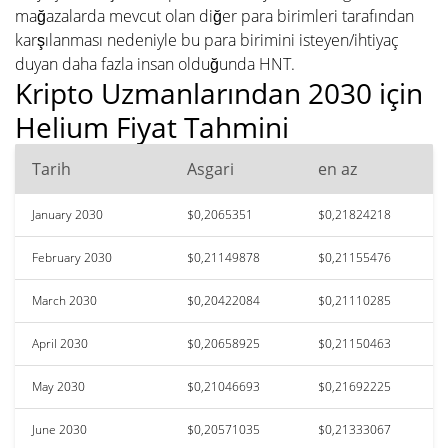
mağazalarda mevcut olan diğer para birimleri tarafından
karşılanması nedeniyle bu para birimini isteyen/ihtiyaç
duyan daha fazla insan olduğunda HNT.
Kripto Uzmanlarından 2030 için
Helium Fiyat Tahmini
Tarih
Asgari
en az
January 2030
$0,2065351
$0,21824218
February 2030
$0,21149878
$0,21155476
March 2030
$0,20422084
$0,21110285
April 2030
$0,20658925
$0,21150463
May 2030
$0,21046693
$0,21692225
June 2030
$0,20571035
$0,21333067