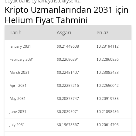
büyük bahis oynamaya istekliyseniz.
Kripto Uzmanlarından 2031 için
Helium Fiyat Tahmini
Tarih
Asgari
en az
January 2031
$0,21449608
$0,23194112
February 2031
$0,22690291
$0,22860826
March 2031
$0,22451407
$0,23083453
April 2031
$0,22257216
$0,22556042
May 2031
$0,20875747
$0,20919785
June 2031
$0,20295971
$0,21098486
July 2031
$0,19678367
$0,20614705