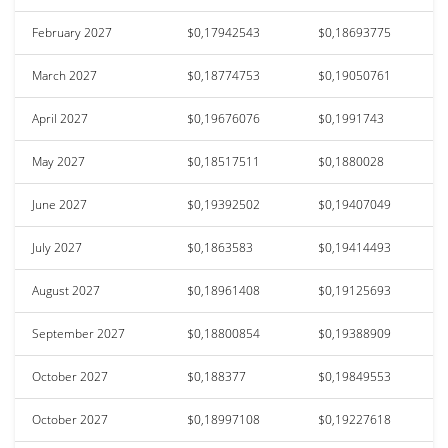
February 2027
$0,17942543
$0,18693775
March 2027
$0,18774753
$0,19050761
April 2027
$0,19676076
$0,1991743
May 2027
$0,18517511
$0,1880028
June 2027
$0,19392502
$0,19407049
July 2027
$0,1863583
$0,19414493
August 2027
$0,18961408
$0,19125693
September 2027
$0,18800854
$0,19388909
October 2027
$0,188377
$0,19849553
October 2027
$0,18997108
$0,19227618