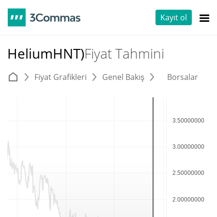
Kayıt ol
HeliumHNT)
Fiyat Tahmini
Fiyat Grafikleri
Genel Bakış
Borsalar
T