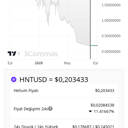
HNT
USD = $0,203433
$0,203433
Helium Fiyatı
$0,02084538
Fiyat Değişimi
24s
11.41667%
$0,178687 / $0,245021
24s Düşük / 24s Yüksek