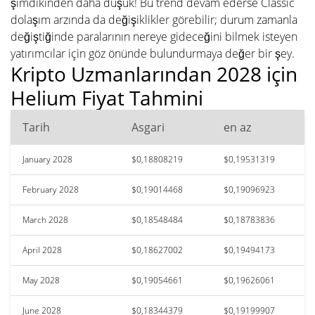
şimdikinden daha düşük! Bu trend devam ederse Classic
dolaşım arzında da değişiklikler görebilir; durum zamanla
değiştiğinde paralarının nereye gideceğini bilmek isteyen
yatırımcılar için göz önünde bulundurmaya değer bir şey.
Kripto Uzmanlarından 2028 için
Helium Fiyat Tahmini
Tarih
Asgari
en az
January 2028
$0,18808219
$0,19531319
February 2028
$0,19014468
$0,19096923
March 2028
$0,18548484
$0,18783836
April 2028
$0,18627002
$0,19494173
May 2028
$0,19054661
$0,19626061
June 2028
$0,18344379
$0,19199907