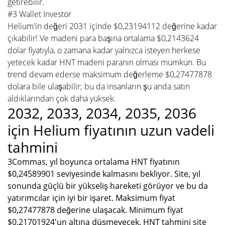
getirebilir.
#3 Wallet Investor
Helium'in değeri 2031 içinde $0,23194112 değerine kadar
çıkabilir! Ve madeni para başına ortalama $0,2143624
dolar fiyatıyla, o zamana kadar yalnızca isteyen herkese
yetecek kadar HNT madeni paranın olması mümkün. Bu
trend devam ederse maksimum değerleme $0,27477878
dolara bile ulaşabilir; bu da insanların şu anda satın
aldıklarından çok daha yüksek.
2032, 2033, 2034, 2035, 2036
için Helium fiyatının uzun vadeli
tahmini
3Commas, yıl boyunca ortalama HNT fiyatının
$0,24589901 seviyesinde kalmasını bekliyor. Site, yıl
sonunda güçlü bir yükseliş hareketi görüyor ve bu da
yatırımcılar için iyi bir işaret. Maksimum fiyat
$0,27477878 değerine ulaşacak. Minimum fiyat
$0,21701924'un altına düşmeyecek. HNT tahmini site