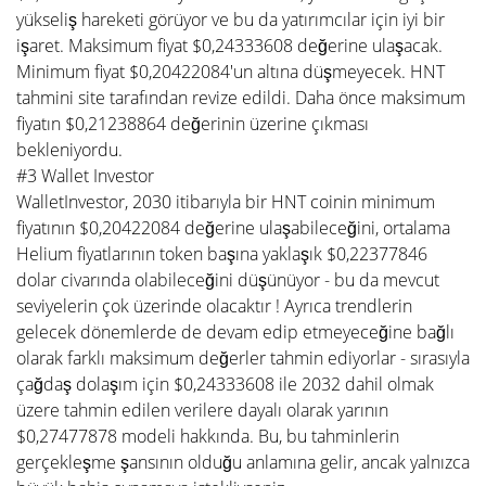
yükseliş hareketi görüyor ve bu da yatırımcılar için iyi bir
işaret. Maksimum fiyat $0,24333608 değerine ulaşacak.
Minimum fiyat $0,20422084'un altına düşmeyecek. HNT
tahmini site tarafından revize edildi. Daha önce maksimum
fiyatın $0,21238864 değerinin üzerine çıkması
bekleniyordu.
#3 Wallet Investor
WalletInvestor, 2030 itibarıyla bir HNT coinin minimum
fiyatının $0,20422084 değerine ulaşabileceğini, ortalama
Helium fiyatlarının token başına yaklaşık $0,22377846
dolar civarında olabileceğini düşünüyor - bu da mevcut
seviyelerin çok üzerinde olacaktır ! Ayrıca trendlerin
gelecek dönemlerde de devam edip etmeyeceğine bağlı
olarak farklı maksimum değerler tahmin ediyorlar - sırasıyla
çağdaş dolaşım için $0,24333608 ile 2032 dahil olmak
üzere tahmin edilen verilere dayalı olarak yarının
$0,27477878 modeli hakkında. Bu, bu tahminlerin
gerçekleşme şansının olduğu anlamına gelir, ancak yalnızca