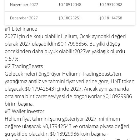
November 2027
$0,18512048
$0,19319982
December 2027
$0,18025251
$0,18114758
#1 LiteFinance
2027 için de kötü olabilir Helium, Ocak ayındaki değeri
olarak 2027 ulaşabildim$0,17998856. Bu yılki düşüş
öncekinden daha büyük olabilir2027ve yaklaşık olurdu
0.57%.
#2 TradingBeasts
Gelecek neleri öngörüyor Helium? TradingBeasts'ten
yaptığımız analiz ve tahmini fiyat verilerine göre, HNT token
ulaşacak $0,17942543 içinde 2027. Ancak aynı zamanda
ortalama bir ticaret seviyesi de öngörüyorlar $0,18929986
birim başına.
#3 Wallet Investor
Helium fiyat tahmini şunu gösteriyor 2027, minimum
değere ulaşacak $0,17942543 ve ortalama piyasa değeri
şu şekilde olacaktır: $0,18929986 koin başına -