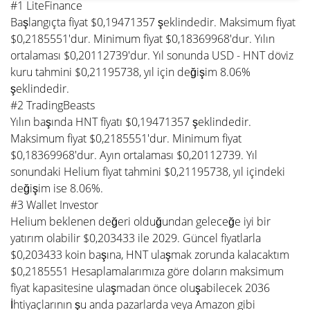
#1 LiteFinance
Başlangıçta fiyat $0,19471357 şeklindedir. Maksimum fiyat
$0,2185551'dur. Minimum fiyat $0,18369968'dur. Yılın
ortalaması $0,20112739'dur. Yıl sonunda USD - HNT döviz
kuru tahmini $0,21195738, yıl için değişim 8.06%
şeklindedir.
#2 TradingBeasts
Yılın başında HNT fiyatı $0,19471357 şeklindedir.
Maksimum fiyat $0,2185551'dur. Minimum fiyat
$0,18369968'dur. Ayın ortalaması $0,20112739. Yıl
sonundaki Helium fiyat tahmini $0,21195738, yıl içindeki
değişim ise 8.06%.
#3 Wallet Investor
Helium beklenen değeri olduğundan geleceğe iyi bir
yatırım olabilir $0,203433 ile 2029. Güncel fiyatlarla
$0,203433 koin başına, HNT ulaşmak zorunda kalacaktım
$0,2185551 Hesaplamalarımıza göre doların maksimum
fiyat kapasitesine ulaşmadan önce oluşabilecek 2036
İhtiyaçlarının şu anda pazarlarda veya Amazon gibi