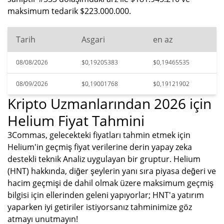
maksimum tedarik $223.000.000.
Tarih
Asgari
en az
08/08/2026
$0,19205383
$0,19465535
08/09/2026
$0,19001768
$0,19121902
Kripto Uzmanlarından 2026 için
Helium Fiyat Tahmini
3Commas, gelecekteki fiyatları tahmin etmek için
Helium'in geçmiş fiyat verilerine derin yapay zeka
destekli teknik Analiz uygulayan bir gruptur. Helium
(HNT) hakkında, diğer şeylerin yanı sıra piyasa değeri ve
hacim geçmişi de dahil olmak üzere maksimum geçmiş
bilgisi için ellerinden geleni yapıyorlar; HNT'a yatırım
yaparken iyi getiriler istiyorsanız tahminimize göz
atmayı unutmayın!