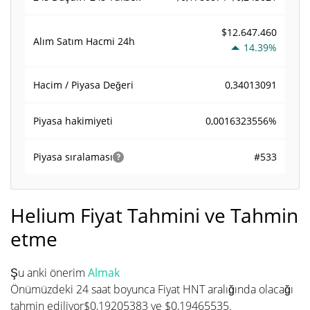
$12.647.460
Alım Satım Hacmi
24h
14.39%
0,34013091
Hacim / Piyasa Değeri
0,0016323556%
Piyasa hakimiyeti
#533
Piyasa sıralaması
Helium Fiyat Tahmini ve Tahmin
etme
Şu anki önerim
Almak
Önümüzdeki 24 saat boyunca Fiyat HNT aralığında olacağı
tahmin ediliyor$0,19205383 ve $0,19465535.