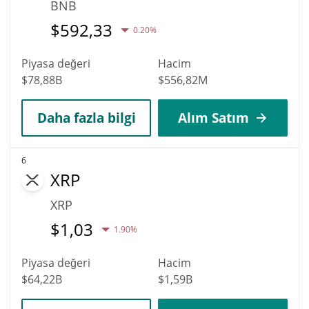
BNB
$
592,33
0.20%
Piyasa değeri
Hacim
$78,88B
$556,82M
Daha fazla bilgi
Alım Satım
6
XRP
XRP
$
1,03
1.90%
Piyasa değeri
Hacim
$64,22B
$1,59B