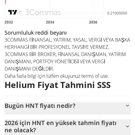
Sorumluluk reddi beyanı
3COMMAS FİNANSAL, YATIRIM, YASAL, VERGİ VEYA BAŞKA
HERHANGİ BİR PROFESYONEL TAVSİYE VERMEZ.
3COMMAS BİR BROKER, FİNANSAL DANIŞMAN, YATIRIM
DANIŞMANI, PORTFÖY YÖNETİCİSİ VEYA VERGİ
DANIŞMANI DEĞİLDİR.
Daha fazla bilgi için lütfen okuyunuz
terms of use
.
Helium Fiyat Tahmini SSS
Bugün HNT fiyatı nedir?
Bugün Helium (HNT), $37.184.095 piyasa değeriyle $0,203433
2026 için HNT en yüksek tahmin fiyatı
seviyesinde işlem görüyor
ne olacak?