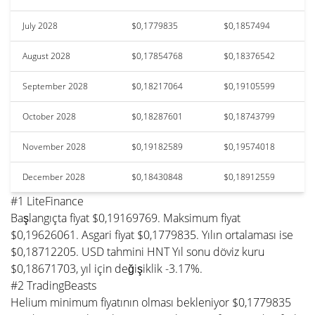
July 2028
$0,1779835
$0,1857494
August 2028
$0,17854768
$0,18376542
September 2028
$0,18217064
$0,19105599
October 2028
$0,18287601
$0,18743799
November 2028
$0,19182589
$0,19574018
December 2028
$0,18430848
$0,18912559
#1 LiteFinance
Başlangıçta fiyat $0,19169769. Maksimum fiyat
$0,19626061. Asgari fiyat $0,1779835. Yılın ortalaması ise
$0,18712205. USD tahmini HNT Yıl sonu döviz kuru
$0,18671703, yıl için değişiklik -3.17%.
#2 TradingBeasts
Helium minimum fiyatının olması bekleniyor $0,1779835