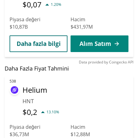
$
0,07
1.20%
Piyasa değeri
Hacim
$10,87B
$431,97M
Daha fazla bilgi
Alım Satım
Data provided by
Coingecko
API
Daha Fazla Fiyat Tahmini
538
Helium
HNT
$
0,2
13.10%
Piyasa değeri
Hacim
$36,73M
$12,88M