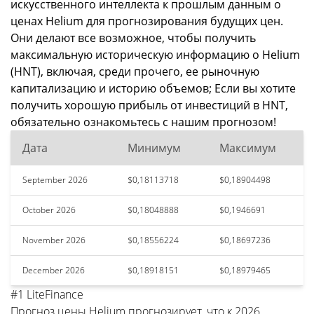
искусственного интеллекта к прошлым данным о
ценах Helium для прогнозирования будущих цен.
Они делают все возможное, чтобы получить
максимальную историческую информацию о Helium
(HNT), включая, среди прочего, ее рыночную
капитализацию и историю объемов; Если вы хотите
получить хорошую прибыль от инвестиций в HNT,
обязательно ознакомьтесь с нашим прогнозом!
Дата
Минимум
Максимум
September 2026
$0,18113718
$0,18904498
October 2026
$0,18048888
$0,1946691
November 2026
$0,18556224
$0,18697236
December 2026
$0,18918151
$0,18979465
#1 LiteFinance
Прогноз цены Helium прогнозирует, что к 2026