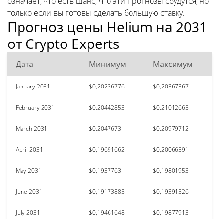
означает, что есть шанс, что эти прогнозы сбудутся, но
только если вы готовы сделать большую ставку.
Прогноз цены Helium на 2031
от Crypto Experts
Дата
Минимум
Максимум
January 2031
$0,20236776
$0,20367367
February 2031
$0,20442853
$0,21012665
March 2031
$0,2047673
$0,20979712
April 2031
$0,19691662
$0,20066591
May 2031
$0,1937763
$0,19801953
June 2031
$0,19173885
$0,19391526
July 2031
$0,19461648
$0,19877913