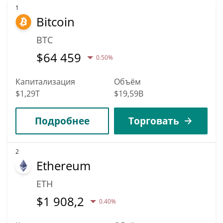
вырастет в цене. По мнению конкретных экспертов и
1
Bitcoin
бизнес-аналитиков, Helium может достичь самой высокой
цены $0,28937149 до 2036.
BTC
$
64 459
0.50%
Капитализация
Объём
$1,29T
$19,59B
Подробнее
Торговать
2
Ethereum
ETH
$
1 908,2
0.40%