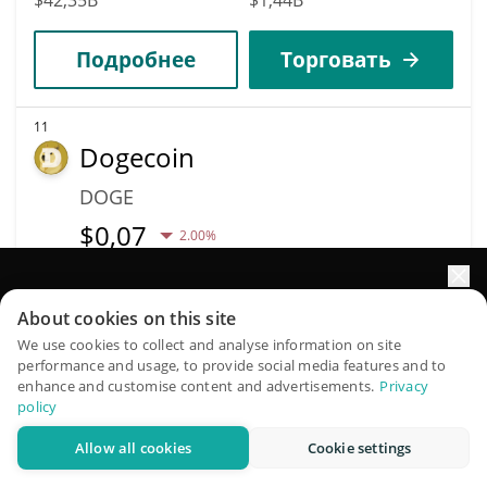
Подробнее
Торговать
11
Dogecoin
DOGE
$
0,07
2.00%
Капитализация
Объём
Увеличьте рост портфеля с помощью ИИ
$10,68B
$379,28M
About cookies on this site
QuantPilot — платформа полного цикла, где
We use cookies to collect and analyse information on site
performance and usage, to provide social media features and to
Подробнее
Торговать
автономные агенты создают, бэктестят и оптимизируют
enhance and customise content and advertisements.
Privacy
ваши стратегии и проводят рыночные исследования
policy
Data provided by
Coingecko
API
Allow all cookies
Cookie settings
Попробовать бесплатно
Больше прогнозов цен