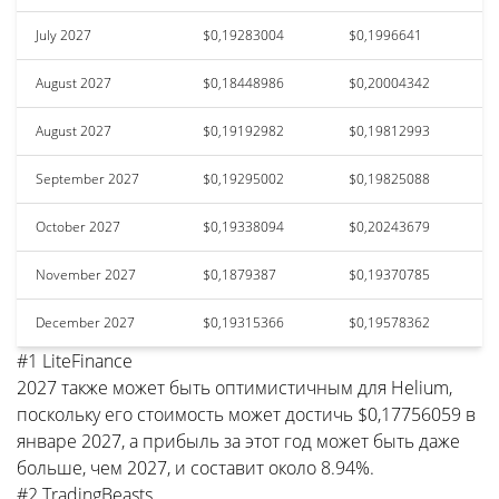
July 2027
$0,19283004
$0,1996641
August 2027
$0,18448986
$0,20004342
August 2027
$0,19192982
$0,19812993
September 2027
$0,19295002
$0,19825088
October 2027
$0,19338094
$0,20243679
November 2027
$0,1879387
$0,19370785
December 2027
$0,19315366
$0,19578362
#1 LiteFinance
2027 также может быть оптимистичным для Helium,
поскольку его стоимость может достичь $0,17756059 в
январе 2027, а прибыль за этот год может быть даже
больше, чем 2027, и составит около 8.94%.
#2 TradingBeasts