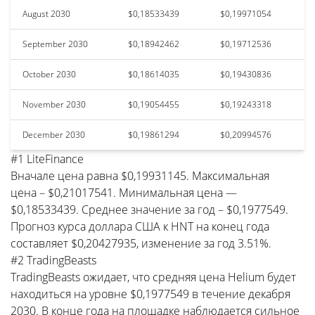
August 2030
$0,18533439
$0,19971054
September 2030
$0,18942462
$0,19712536
October 2030
$0,18614035
$0,19430836
November 2030
$0,19054455
$0,19243318
December 2030
$0,19861294
$0,20994576
#1 LiteFinance
Вначале цена равна $0,19931145. Максимальная
цена – $0,21017541. Минимальная цена —
$0,18533439. Среднее значение за год – $0,1977549.
Прогноз курса доллара США к HNT на конец года
составляет $0,20427935, изменение за год 3.51%.
#2 TradingBeasts
TradingBeasts ожидает, что средняя цена Helium будет
находиться на уровне $0,1977549 в течение декабря
2030. В конце года на площадке наблюдается сильное