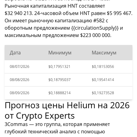
Рыночная капитализация HNT составляет
$32 940 213. 24-часовой объем HNT равен $5 995 467.
Он имеет рыночную капитализацию #582 с
оборотным предложением {{circulationSupply}} и
максимальным предложением $223 000 000.
Дата
Минимум
Максимум
08/07/2026
$0,17951321
$0,18153056
08/08/2026
$0,18795037
$0,19541414
08/09/2026
$0,18888214
$0,19273528
Прогноз цены Helium на 2026
от Crypto Experts
3Commas — это группа, которая применяет
глубокий технический анализ с помощью