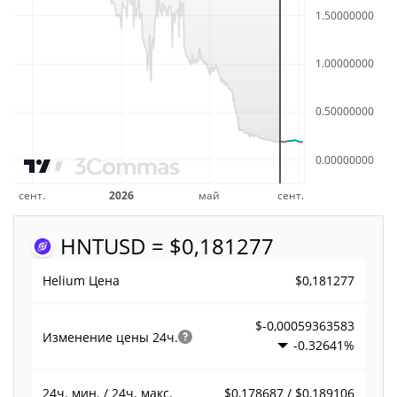
HNT
USD = $0,181277
$0,181277
Helium Цена
$-0,00059363583
Изменение цены
24ч.
-0.32641%
$0,178687 / $0,189106
24ч. мин. / 24ч. макс.