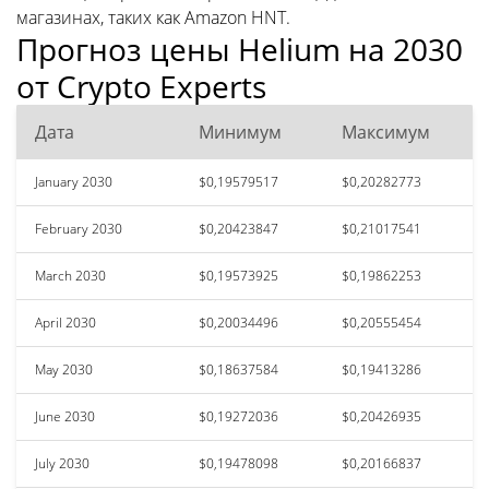
магазинах, таких как Amazon HNT.
Прогноз цены Helium на 2030
от Crypto Experts
Дата
Минимум
Максимум
January 2030
$0,19579517
$0,20282773
February 2030
$0,20423847
$0,21017541
March 2030
$0,19573925
$0,19862253
April 2030
$0,20034496
$0,20555454
May 2030
$0,18637584
$0,19413286
June 2030
$0,19272036
$0,20426935
July 2030
$0,19478098
$0,20166837