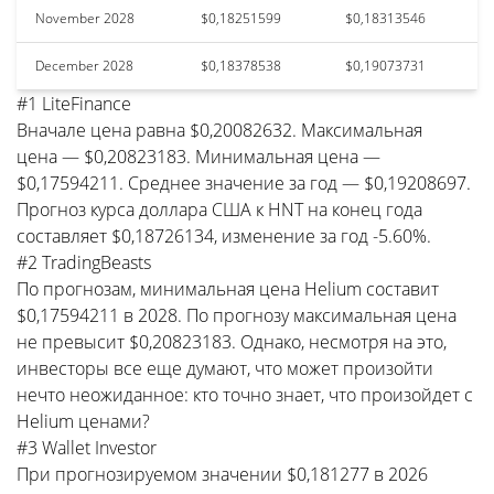
November 2028
$0,18251599
$0,18313546
December 2028
$0,18378538
$0,19073731
#1 LiteFinance
Вначале цена равна $0,20082632. Максимальная
цена — $0,20823183. Минимальная цена —
$0,17594211. Среднее значение за год — $0,19208697.
Прогноз курса доллара США к HNT на конец года
составляет $0,18726134, изменение за год -5.60%.
#2 TradingBeasts
По прогнозам, минимальная цена Helium составит
$0,17594211 в 2028. По прогнозу максимальная цена
не превысит $0,20823183. Однако, несмотря на это,
инвесторы все еще думают, что может произойти
нечто неожиданное: кто точно знает, что произойдет с
Helium ценами?
#3 Wallet Investor
При прогнозируемом значении $0,181277 в 2026