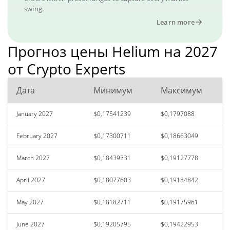
swing.
Learn more
Прогноз цены Helium на 2027
от Crypto Experts
Дата
Минимум
Максимум
January 2027
$0,17541239
$0,1797088
February 2027
$0,17300711
$0,18663049
March 2027
$0,18439331
$0,19127778
April 2027
$0,18077603
$0,19184842
May 2027
$0,18182711
$0,19175961
June 2027
$0,19205795
$0,19422953