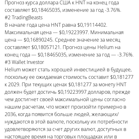
Прогноз курса доллара США к HNT на конец года
составляет $0,18465035, изменение за год -3.76%.
#2 TradingBeasts
В начале года цена HNT равна $0,19114402.
Максимальная цена — $0,19223997. Минимальная
цена — $0,16890245. Среднее значение за месяц
составляет $0,18057121. Прогноз цены Helium на
конец года — $0,18465035, изменение за год — -3.76%.
#3 Wallet Investor
Helium может стать хорошей инвестицией в будущее,
поскольку ее ожидаемая стоимость составит $0,181277
к 2029. При текущих ценах $0,181277 за монету HNT
должен будет достичь $0,19223997 долларов, прежде
чем достигнет своей максимальной цены согласно
нашим расчетам, что может произойти примерно в
2036, когда появится больше людей, желающих/
нуждаются в этой валюте, поскольку их потребности
удовлетворяются за счет других валют, доступных в
настоящее время на торговых площадках или в