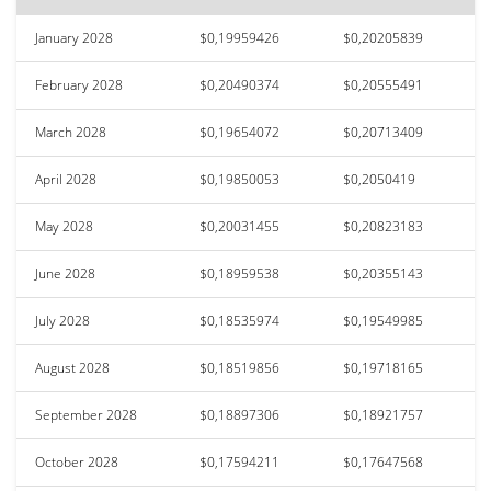
January 2028
$0,19959426
$0,20205839
February 2028
$0,20490374
$0,20555491
March 2028
$0,19654072
$0,20713409
April 2028
$0,19850053
$0,2050419
May 2028
$0,20031455
$0,20823183
June 2028
$0,18959538
$0,20355143
July 2028
$0,18535974
$0,19549985
August 2028
$0,18519856
$0,19718165
September 2028
$0,18897306
$0,18921757
October 2028
$0,17594211
$0,17647568