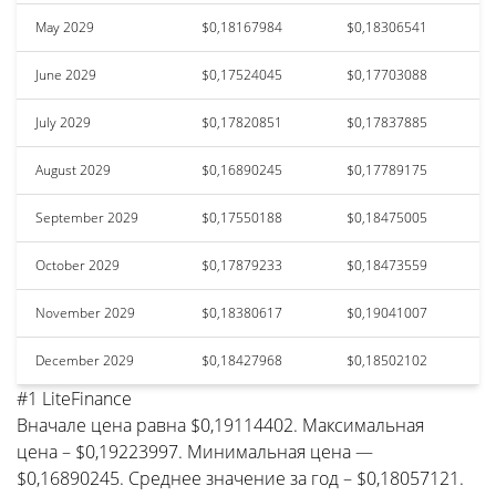
May 2029
$0,18167984
$0,18306541
June 2029
$0,17524045
$0,17703088
July 2029
$0,17820851
$0,17837885
August 2029
$0,16890245
$0,17789175
September 2029
$0,17550188
$0,18475005
October 2029
$0,17879233
$0,18473559
November 2029
$0,18380617
$0,19041007
December 2029
$0,18427968
$0,18502102
#1 LiteFinance
Вначале цена равна $0,19114402. Максимальная
цена – $0,19223997. Минимальная цена —
$0,16890245. Среднее значение за год – $0,18057121.