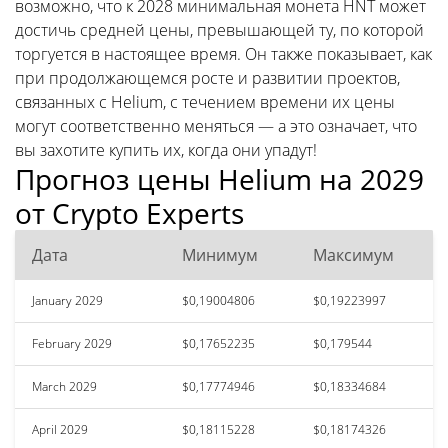
возможно, что к 2028 минимальная монета HNT может
достичь средней цены, превышающей ту, по которой
торгуется в настоящее время. Он также показывает, как
при продолжающемся росте и развитии проектов,
связанных с Helium, с течением времени их цены
могут соответственно меняться — а это означает, что
вы захотите купить их, когда они упадут!
Прогноз цены Helium на 2029
от Crypto Experts
Дата
Минимум
Максимум
January 2029
$0,19004806
$0,19223997
February 2029
$0,17652235
$0,179544
March 2029
$0,17774946
$0,18334684
April 2029
$0,18115228
$0,18174326