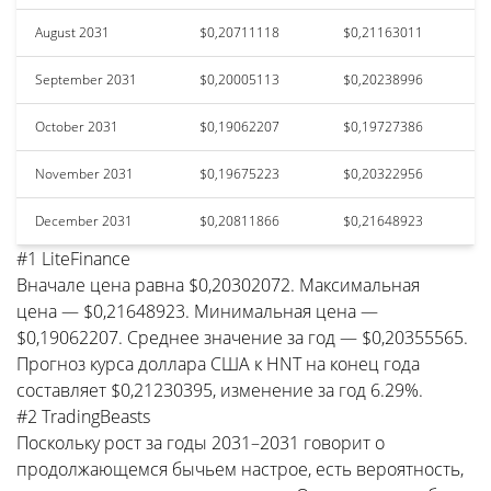
August 2031
$0,20711118
$0,21163011
September 2031
$0,20005113
$0,20238996
October 2031
$0,19062207
$0,19727386
November 2031
$0,19675223
$0,20322956
December 2031
$0,20811866
$0,21648923
#1 LiteFinance
Вначале цена равна $0,20302072. Максимальная
цена — $0,21648923. Минимальная цена —
$0,19062207. Среднее значение за год — $0,20355565.
Прогноз курса доллара США к HNT на конец года
составляет $0,21230395, изменение за год 6.29%.
#2 TradingBeasts
Поскольку рост за годы 2031–2031 говорит о
продолжающемся бычьем настрое, есть вероятность,