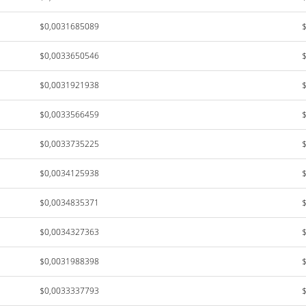
$0,0031685089
$0,0033650546
$0,0031921938
$0,0033566459
$0,0033735225
$0,0034125938
$0,0034835371
$0,0034327363
$0,0031988398
$0,0033337793