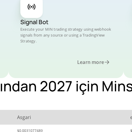
Signal Bot
Execute your MIN trading strategy using webhook
signals from any source or using a TradingView
Strategy.
Learn more
ından 2027 için Min
Asgari
$0,0031077489