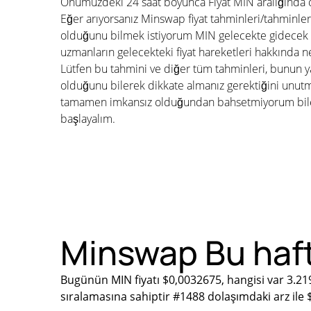
Önümüzdeki 24 saat boyunca Fiyat MIN aralığında 
Eğer arıyorsanız Minswap fiyat tahminleri/tahminler
olduğunu bilmek istiyorum MIN gelecekte gidecek m
uzmanların gelecekteki fiyat hareketleri hakkında n
Lütfen bu tahmini ve diğer tüm tahminleri, bunun ya
olduğunu bilerek dikkate almanız gerektiğini unu
tamamen imkansız olduğundan bahsetmiyorum bile. 
başlayalım.
Minswap Bu haft
Bugünün MIN fiyatı $0,0032675, hangisi var 3.21
sıralamasına sahiptir #1488 dolaşımdaki arz ile