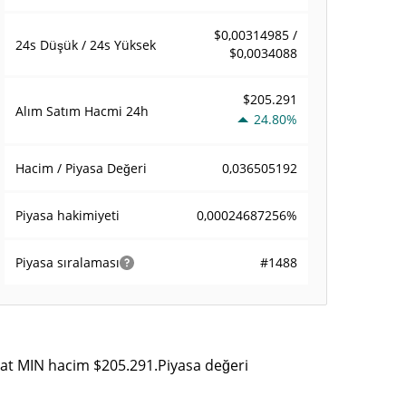
$0,00314985 /
24s Düşük / 24s Yüksek
$0,0034088
$205.291
Alım Satım Hacmi
24h
24.80%
0,036505192
Hacim / Piyasa Değeri
0,00024687256%
Piyasa hakimiyeti
#1488
Piyasa sıralaması
aat MIN hacim $205.291.Piyasa değeri