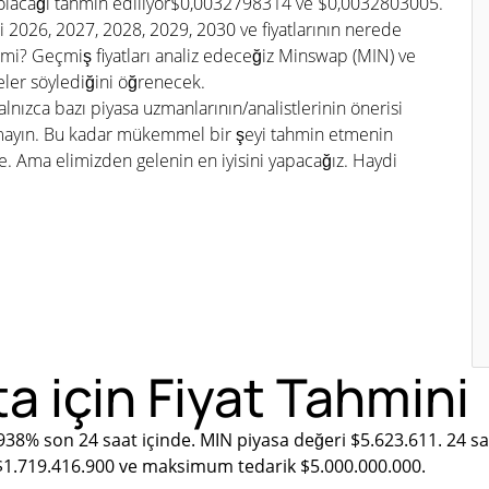
olacağı tahmin ediliyor$0,0032798314 ve $0,0032803005.
i 2026, 2027, 2028, 2029, 2030 ve fiyatlarının nerede
i? Geçmiş fiyatları analiz edeceğiz Minswap (MIN) ve
eler söylediğini öğrenecek.
lnızca bazı piyasa uzmanlarının/analistlerinin önerisi
tmayın. Bu kadar mükemmel bir şeyi tahmin etmenin
Ama elimizden gelenin en iyisini yapacağız. Haydi
a için Fiyat Tahmini
938% son 24 saat içinde. MIN piyasa değeri $5.623.611. 24 s
 $1.719.416.900 ve maksimum tedarik $5.000.000.000.