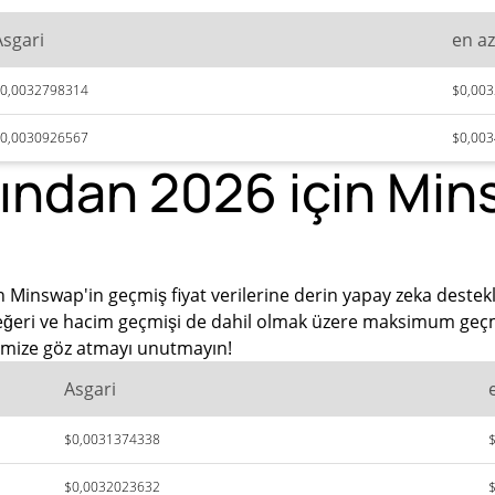
Asgari
en az
0,0032798314
$0,00
0,0030926567
$0,00
ından 2026 için Min
 Minswap'in geçmiş fiyat verilerine derin yapay zeka destek
değeri ve hacim geçmişi de dahil olmak üzere maksimum geçmiş
inimize göz atmayı unutmayın!
Asgari
$0,0031374338
$0,0032023632