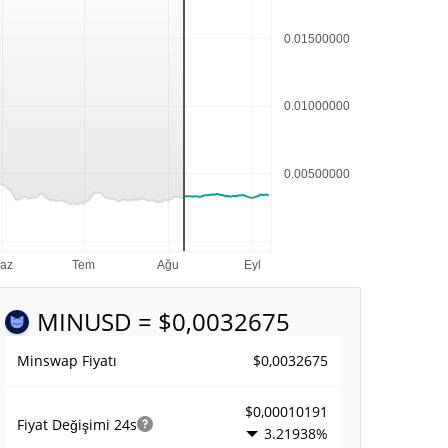
MIN
USD = $0,0032675
$0,0032675
Minswap Fiyatı
$0,00010191
Fiyat Değişimi
24s
3.21938%