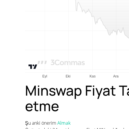
Minswap Fiyat T
etme
Şu anki önerim
Almak