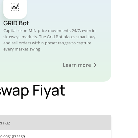
GRID Bot
Capitalize on MIN price movements 24/7, even in
sideways markets. The Grid Bot places smart buy
and sell orders within preset ranges to capture
every market swing.
Learn more
swap Fiyat
en az
$0,0031872639