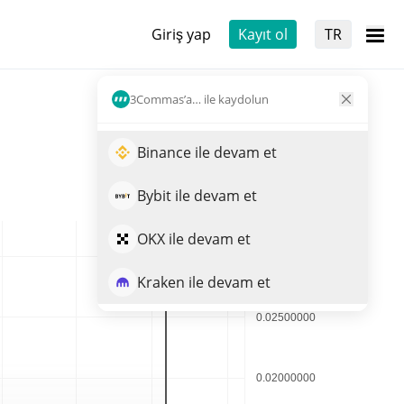
Giriş yap
Kayıt ol
TR
3Commas’a… ile kaydolun
Binance ile devam et
Bybit ile devam et
OKX ile devam et
Kraken ile devam et