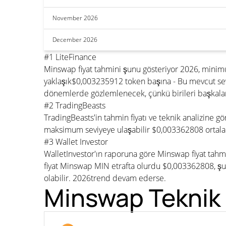
November 2026
December 2026
#1 LiteFinance
Minswap fiyat tahmini şunu gösteriyor 2026, mini
yaklaşık$0,003235912 token başına - Bu mevcut sev
dönemlerde gözlemlenecek, çünkü birileri başkaları
#2 TradingBeasts
TradingBeasts'in tahmin fiyatı ve teknik analizine 
maksimum seviyeye ulaşabilir $0,003362808 ortalam
#3 Wallet Investor
WalletInvestor'ın raporuna göre Minswap fiyat tah
fiyat Minswap MIN etrafta olurdu $0,003362808, şu 
olabilir. 2026trend devam ederse.
Minswap Teknik 