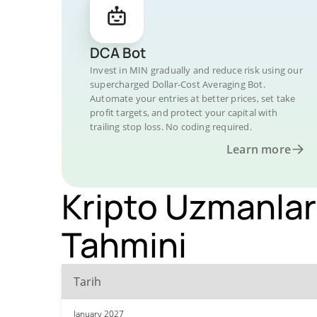
DCA Bot
Invest in MIN gradually and reduce risk using our
supercharged Dollar-Cost Averaging Bot.
Automate your entries at better prices, set take
profit targets, and protect your capital with
trailing stop loss. No coding required.
Learn more
Kripto Uzmanlar
Tahmini
Tarih
January 2027