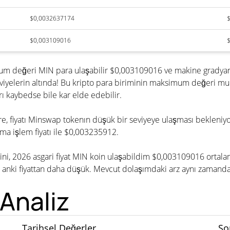
$0,0032637174
$0,003109016
mum değeri MIN para ulaşabilir $0,003109016 ve makine gradya
iyelerin altında! Bu kripto para biriminin maksimum değeri mu
 kaybedse bile kar elde edebilir.
göre, fiyatı Minswap tokenın düşük bir seviyeye ulaşması bekleni
a işlem fiyatı ile $0,003235912.
mini, 2026 asgari fiyat MIN koin ulaşabildim $0,003109016 orta
anki fiyattan daha düşük. Mevcut dolaşımdaki arz aynı zamanda g
Analiz
Tarihsel Değerler
So