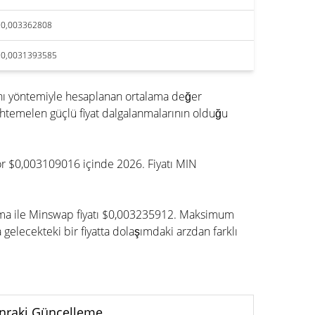
$0,003362808
$0,0031393585
nı yöntemiyle hesaplanan ortalama değer
htemelen güçlü fiyat dalgalanmalarının olduğu
yor $0,003109016 içinde 2026. Fiyatı MIN
lama ile Minswap fiyatı $0,003235912. Maksimum
elecekteki bir fiyatta dolaşımdaki arzdan farklı
nraki Güncelleme