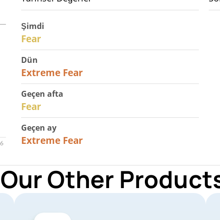
Şimdi
29
Fear
Dün
25
Extreme Fear
Geçen afta
27
Fear
Geçen ay
22
Extreme Fear
 Our Other Products