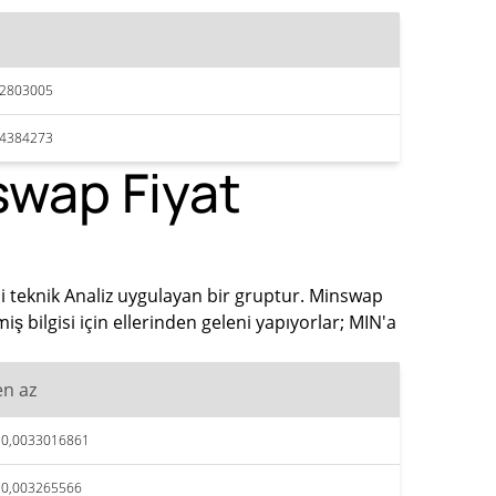
32803005
34384273
swap Fiyat
li teknik Analiz uygulayan bir gruptur. Minswap
 bilgisi için ellerinden geleni yapıyorlar; MIN'a
en az
$0,0033016861
$0,003265566