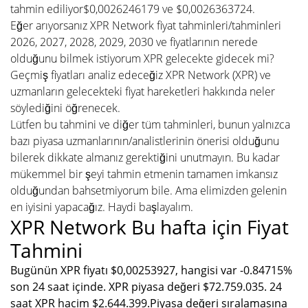
tahmin ediliyor$0,0026246179 ve $0,0026363724.
Eğer arıyorsanız XPR Network fiyat tahminleri/tahminleri
2026, 2027, 2028, 2029, 2030 ve fiyatlarının nerede
olduğunu bilmek istiyorum XPR gelecekte gidecek mi?
Geçmiş fiyatları analiz edeceğiz XPR Network (XPR) ve
uzmanların gelecekteki fiyat hareketleri hakkında neler
söylediğini öğrenecek.
Lütfen bu tahmini ve diğer tüm tahminleri, bunun yalnızca
bazı piyasa uzmanlarının/analistlerinin önerisi olduğunu
bilerek dikkate almanız gerektiğini unutmayın. Bu kadar
mükemmel bir şeyi tahmin etmenin tamamen imkansız
olduğundan bahsetmiyorum bile. Ama elimizden gelenin
en iyisini yapacağız. Haydi başlayalım.
XPR Network Bu hafta için Fiyat
Tahmini
Bugünün XPR fiyatı $0,00253927, hangisi var -0.84715%
son 24 saat içinde. XPR piyasa değeri $72.759.035. 24
saat XPR hacim $2.644.399.Piyasa değeri sıralamasına