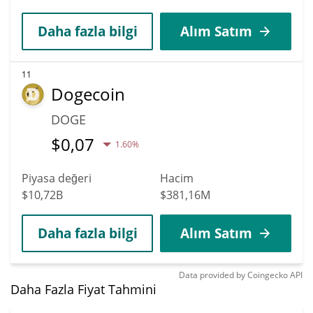
Daha fazla bilgi
Alım Satım
11
Dogecoin
DOGE
$
0,07
1.60%
Piyasa değeri
Hacim
$10,72B
$381,16M
Daha fazla bilgi
Alım Satım
Data provided by
Coingecko
API
Daha Fazla Fiyat Tahmini