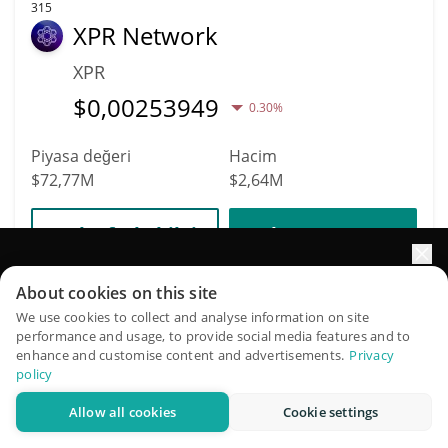
315
XPR Network
XPR
$
0,00253949
0.30%
Piyasa değeri
Hacim
$72,77M
$2,64M
Daha fazla bilgi
Alım Satım
Portföyünüzün büyümesini yapay zekâ ile artırın
About cookies on this site
333
QuantPilot, otonom ajanların stratejilerinizi oluşturduğu,
0x Protocol
We use cookies to collect and analyse information on site
performance and usage, to provide social media features and to
geriye dönük test ettiği ve optimize ettiği ve piyasa
enhance and customise content and advertisements.
Privacy
ZRX
araştırması yürüttüğü uçtan uca bir strateji platformudur
policy
$
0,08
1.50%
Allow all cookies
Cookie settings
Ücretsiz deneyin
Piyasa değeri
Hacim