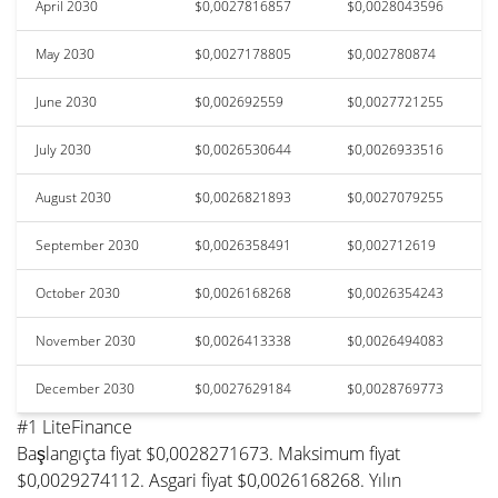
April 2030
$0,0027816857
$0,0028043596
May 2030
$0,0027178805
$0,002780874
June 2030
$0,002692559
$0,0027721255
July 2030
$0,0026530644
$0,0026933516
August 2030
$0,0026821893
$0,0027079255
September 2030
$0,0026358491
$0,002712619
October 2030
$0,0026168268
$0,0026354243
November 2030
$0,0026413338
$0,0026494083
December 2030
$0,0027629184
$0,0028769773
#1 LiteFinance
Başlangıçta fiyat $0,0028271673. Maksimum fiyat
$0,0029274112. Asgari fiyat $0,0026168268. Yılın