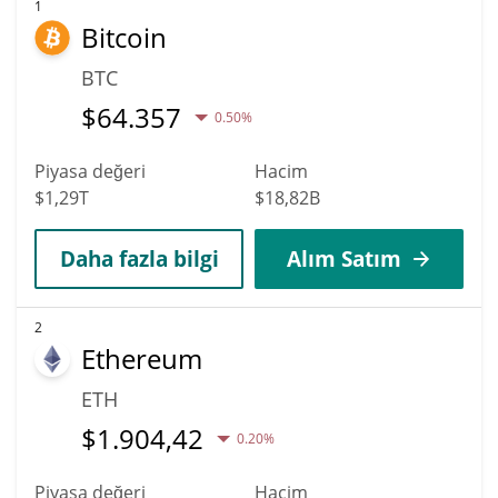
öngörülüyor. Belirli uzmanlara ve iş analistlerine göre XPR
1
Bitcoin
Network, 2036 tarihine kadar $0,0039577923 tutarındaki en
yüksek fiyata ulaşabilir.
BTC
$
64.357
0.50%
Piyasa değeri
Hacim
$1,29T
$18,82B
Daha fazla bilgi
Alım Satım
2
Ethereum
ETH
$
1.904,42
0.20%
Piyasa değeri
Hacim