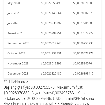
May 2028
$0,002755549
$0,0028970889
June 2028
$0,0027146664
$0,0028002079
July 2028
$0,0026936792
$0,002720108
August 2028
$0,0026294951
$0,0027572229
September 2028
$0,0026017943
$0,0026252238
October 2028
$0,0024937831
$0,0025673273
November 2028
$0,0025619299
$0,002584076
December 2028
$0,0026329189
$0,0026395419
#1 LiteFinance
Başlangıçta fiyat $0,002755575. Maksimum fiyat:
$0,0028970889. Asgari fiyat:$0,0024937831. Yılın
ortalaması ise $0,002695436. USD tahminiXPR Yıl sonu
döviz kuru $0,0026362304, yıl için değişiklik -5.05%.