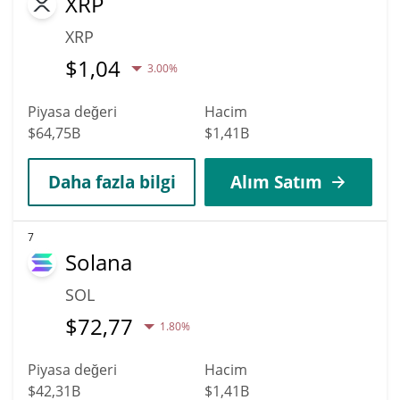
XRP
XRP
$
1,04
3.00%
Piyasa değeri
Hacim
$64,75B
$1,41B
Daha fazla bilgi
Alım Satım
7
Solana
SOL
$
72,77
1.80%
Piyasa değeri
Hacim
$42,31B
$1,41B