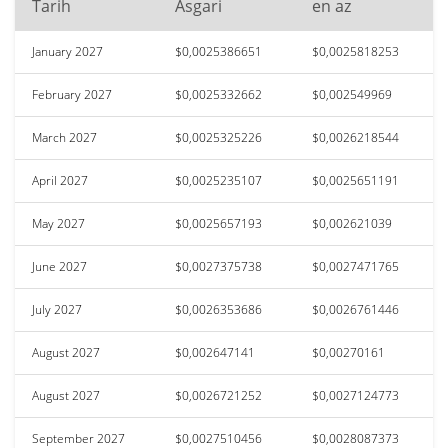
Tarih
Asgari
en az
January 2027
$0,0025386651
$0,0025818253
February 2027
$0,0025332662
$0,002549969
March 2027
$0,0025325226
$0,0026218544
April 2027
$0,0025235107
$0,0025651191
May 2027
$0,0025657193
$0,002621039
June 2027
$0,0027375738
$0,0027471765
July 2027
$0,0026353686
$0,0026761446
August 2027
$0,002647141
$0,00270161
August 2027
$0,0026721252
$0,0027124773
September 2027
$0,0027510456
$0,0028087373