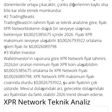
dönemlerde ortaya çıkacaktır, çünkü diğerlerinin kaybı olsa
bile kar elde etmek mümkündür.
#2 TradingBeasts
TradingBeasts'in tahmin fiyatı ve teknik analizine göre, fiyatı
XPR Networktokenın düşük bir seviyeye ulaşması
bekleniyor $0,0025385675 içinde 2026. Fiyatı XPR
maksimum seviyeye ulaşabilir $0,0026793922 ortalama
işlem fiyatı ile $0,0026089798.
#3 Wallet Investor
WalletInvestor'ın raporuna göre XPR Network fiyat tahmini,
2026,bir ürünün minimum fiyatı XPR koin ulaşabildim
$0,0025385675 ortalama ile XPR Network Fiyatı
$0,0026089798. XPR Network XPR maksimum fiyatı
civarında olurdu $0,0026793922, şu anki fiyatının çok
üstünde. Mevcut dolaşımdaki arz, gelecekte dolaşımdaki
arz fiyatından da farklı olabilir.2026 trend devam ederse.
XPR Network Teknik Analiz