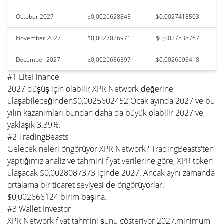
October 2027
$0,0026628845
$0,0027418503
November 2027
$0,0027026971
$0,0027838767
December 2027
$0,0026686597
$0,0026693418
#1 LiteFinance
2027 düşüş için olabilir XPR Network değerine
ulaşabileceğinden$0,0025602452 Ocak ayında 2027 ve bu
yılın kazanımları bundan daha da büyük olabilir 2027 ve
yaklaşık 3.39%.
#2 TradingBeasts
Gelecek neleri öngörüyor XPR Network? TradingBeasts'ten
yaptığımız analiz ve tahmini fiyat verilerine göre, XPR token
ulaşacak $0,0028087373 içinde 2027. Ancak aynı zamanda
ortalama bir ticaret seviyesi de öngörüyorlar.
$0,002666124 birim başına.
#3 Wallet Investor
XPR Network fiyat tahmini şunu gösteriyor 2027,minimum