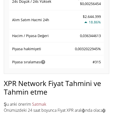
24s Düşük / 24s Yüksek
$0,00256454
$2.644.399
Alım Satım Hacmi
24h
18.86%
0,036344613
Hacim / Piyasa Değeri
0,0032022945%
Piyasa hakimiyeti
#315
Piyasa sıralaması
XPR Network Fiyat Tahmini ve
Tahmin etme
Şu anki önerim
Satmak
Önümüzdeki 24 saat boyunca Fiyat XPR aralığında olacağı