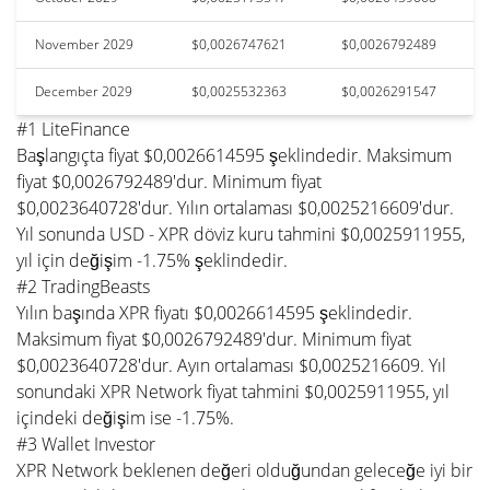
November 2029
$0,0026747621
$0,0026792489
December 2029
$0,0025532363
$0,0026291547
#1 LiteFinance
Başlangıçta fiyat $0,0026614595 şeklindedir. Maksimum
fiyat $0,0026792489'dur. Minimum fiyat
$0,0023640728'dur. Yılın ortalaması $0,0025216609'dur.
Yıl sonunda USD - XPR döviz kuru tahmini $0,0025911955,
yıl için değişim -1.75% şeklindedir.
#2 TradingBeasts
Yılın başında XPR fiyatı $0,0026614595 şeklindedir.
Maksimum fiyat $0,0026792489'dur. Minimum fiyat
$0,0023640728'dur. Ayın ortalaması $0,0025216609. Yıl
sonundaki XPR Network fiyat tahmini $0,0025911955, yıl
içindeki değişim ise -1.75%.
#3 Wallet Investor
XPR Network beklenen değeri olduğundan geleceğe iyi bir