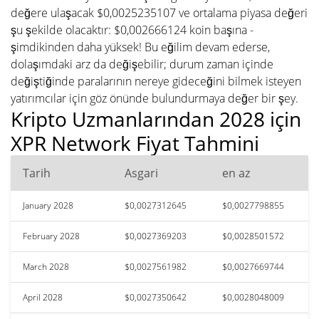
değere ulaşacak $0,0025235107 ve ortalama piyasa değeri
şu şekilde olacaktır: $0,002666124 koin başına -
şimdikinden daha yüksek! Bu eğilim devam ederse,
dolaşımdaki arz da değişebilir; durum zaman içinde
değiştiğinde paralarının nereye gideceğini bilmek isteyen
yatırımcılar için göz önünde bulundurmaya değer bir şey.
Kripto Uzmanlarından 2028 için
XPR Network Fiyat Tahmini
Tarih
Asgari
en az
January 2028
$0,0027312645
$0,0027798855
February 2028
$0,0027369203
$0,0028501572
March 2028
$0,0027561982
$0,0027669744
April 2028
$0,0027350642
$0,0028048009