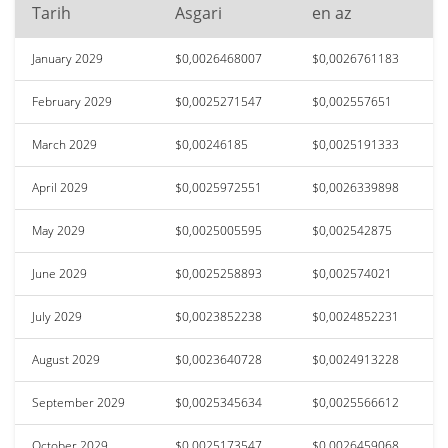
Tarih
Asgari
en az
January 2029
$0,0026468007
$0,0026761183
February 2029
$0,0025271547
$0,002557651
March 2029
$0,00246185
$0,0025191333
April 2029
$0,0025972551
$0,0026339898
May 2029
$0,0025005595
$0,002542875
June 2029
$0,0025258893
$0,002574021
July 2029
$0,0023852238
$0,0024852231
August 2029
$0,0023640728
$0,0024913228
September 2029
$0,0025345634
$0,0025566612
October 2029
$0,0025173547
$0,0026459068