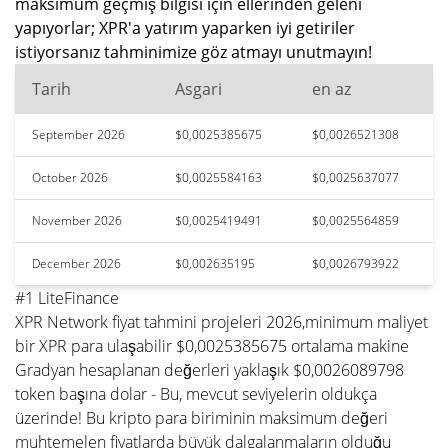
maksimum geçmiş bilgisi için ellerinden geleni
yapıyorlar; XPR'a yatırım yaparken iyi getiriler
istiyorsanız tahminimize göz atmayı unutmayın!
Tarih
Asgari
en az
September 2026
$0,0025385675
$0,0026521308
October 2026
$0,0025584163
$0,0025637077
November 2026
$0,0025419491
$0,0025564859
December 2026
$0,002635195
$0,0026793922
#1 LiteFinance
XPR Network fiyat tahmini projeleri 2026,minimum maliyet
bir XPR para ulaşabilir $0,0025385675 ortalama makine
Gradyan hesaplanan değerleri yaklaşık $0,0026089798
token başına dolar - Bu, mevcut seviyelerin oldukça
üzerinde! Bu kripto para biriminin maksimum değeri
muhtemelen fiyatlarda büyük dalgalanmaların olduğu