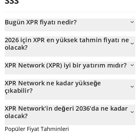
SSS
Bugün XPR fiyatı nedir?
Bugün XPR Network (XPR), $72.759.035 piyasa değeriyle
2026 için XPR en yüksek tahmin fiyatı ne
$0,00253927 seviyesinde işlem görüyor
olacak?
XPR fiyatının 2026 sonunda maksimum $0,0026793922
XPR Network (XPR) iyi bir yatırım mıdır?
seviyesine ulaşması bekleniyor.
Olabilir. Ancak tahminlerin yanlış olabileceğini ve çoğu zaman da
XPR Network ne kadar yükseğe
yanlış olabileceğini belirtmemiz gerekiyor, bu nedenle yatırım
çıkabilir?
yapmadan önce daima kendi araştırmanızı yapmalısınız.
XPR Network'in (XPR) ortalama fiyatı bu yılın sonuna kadar
XPR Network'in değeri 2036'da ne kadar
$0,0026572936 değerine ulaşabilir. Beş yıllık bir plan tahmin
olacak?
edersek coinin $0,0030410033 işaretine ulaşacağı varsayılır.
Fiyat açısından XPR Network yeni zirvelere ulaşma konusunda
Popüler Fiyat Tahminleri
olağanüstü bir potansiyele sahip. XPR değerinin artacağı