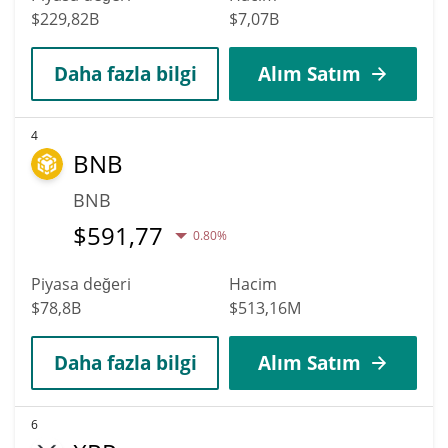
$229,82B
$7,07B
Daha fazla bilgi
Alım Satım
4
BNB
BNB
$
591,77
0.80%
Piyasa değeri
Hacim
$78,8B
$513,16M
Daha fazla bilgi
Alım Satım
6