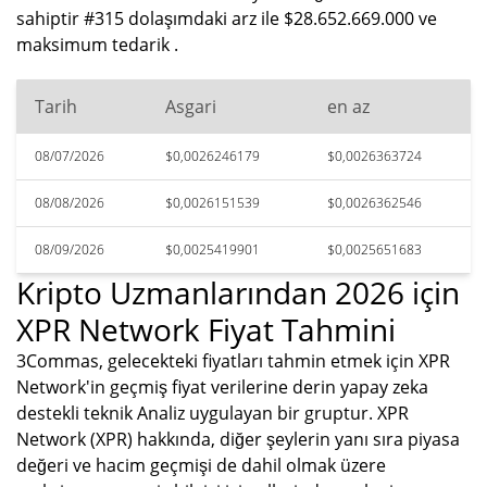
sahiptir #315 dolaşımdaki arz ile $28.652.669.000 ve
maksimum tedarik .
Tarih
Asgari
en az
08/07/2026
$0,0026246179
$0,0026363724
08/08/2026
$0,0026151539
$0,0026362546
08/09/2026
$0,0025419901
$0,0025651683
Kripto Uzmanlarından 2026 için
XPR Network Fiyat Tahmini
3Commas, gelecekteki fiyatları tahmin etmek için XPR
Network'in geçmiş fiyat verilerine derin yapay zeka
destekli teknik Analiz uygulayan bir gruptur. XPR
Network (XPR) hakkında, diğer şeylerin yanı sıra piyasa
değeri ve hacim geçmişi de dahil olmak üzere