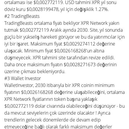
ortalaması ise $0,002772119. USD tahmini XPR yıl sonu
döviz kuru $0,0028199478, yıl için değişiklik 1.27%.
#2 TradingBeasts
TradingBeasts ortalama fiyatı bekliyor XPR Network yakın
tutmak $0,002772119 Aralık ayında 2030. Site, yıl sonunda
güçlü bir yükseliş hareketi görüyor ve bu da yatırımcılar için
iyi bir işaret. Maksimum fiyat $0,0029274112 değerine
ulaşacak. Minimum fiyat $0,0026168268'un altına
düşmeyecek. XPR tahmini site tarafından revize edildi.
Daha önce maksimum fiyatın $0,0028271673 değerinin
üzerine çıkması bekleniyordu.
#3 Wallet Investor
WalletInvestor, 2030 itibarıyla bir XPR coinin minimum
fiyatının $0,0026168268 değerine ulaşabileceğini, ortalama
XPR Network fiyatlarının token başına yaklaşık
$0,002772119 dolar civarında olabileceğini düşünüyor - bu
da mevcut seviyelerin çok üzerinde olacaktır ! Ayrıca
trendlerin gelecek dönemlerde de devam edip
etmeyeceğine bağlı olarak farklı maksimum değerler