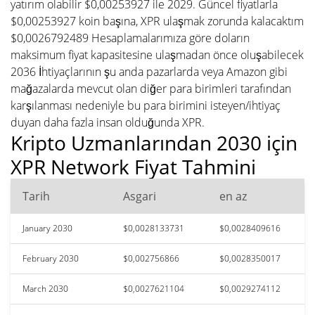
yatırım olabilir $0,00253927 ile 2029. Güncel fiyatlarla
$0,00253927 koin başına, XPR ulaşmak zorunda kalacaktım
$0,0026792489 Hesaplamalarımıza göre doların
maksimum fiyat kapasitesine ulaşmadan önce oluşabilecek
2036 İhtiyaçlarının şu anda pazarlarda veya Amazon gibi
mağazalarda mevcut olan diğer para birimleri tarafından
karşılanması nedeniyle bu para birimini isteyen/ihtiyaç
duyan daha fazla insan olduğunda XPR.
Kripto Uzmanlarından 2030 için
XPR Network Fiyat Tahmini
Tarih
Asgari
en az
January 2030
$0,0028133731
$0,0028409616
February 2030
$0,002756866
$0,0028350017
March 2030
$0,0027621104
$0,0029274112