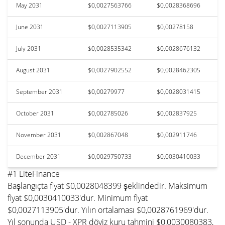
May 2031
$0,0027563766
$0,0028368696
June 2031
$0,0027113905
$0,00278158
July 2031
$0,0028535342
$0,0028676132
August 2031
$0,0027902552
$0,0028462305
September 2031
$0,00279977
$0,0028031415
October 2031
$0,002785026
$0,002837925
November 2031
$0,002867048
$0,002911746
December 2031
$0,0029750733
$0,0030410033
#1 LiteFinance
Başlangıçta fiyat $0,0028048399 şeklindedir. Maksimum
fiyat $0,0030410033'dur. Minimum fiyat
$0,0027113905'dur. Yılın ortalaması $0,0028761969'dur.
Yıl sonunda USD - XPR döviz kuru tahmini $0,0030080383,