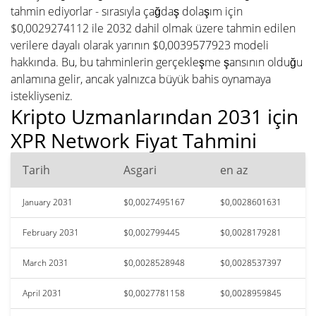
tahmin ediyorlar - sırasıyla çağdaş dolaşım için
$0,0029274112 ile 2032 dahil olmak üzere tahmin edilen
verilere dayalı olarak yarının $0,0039577923 modeli
hakkında. Bu, bu tahminlerin gerçekleşme şansının olduğu
anlamına gelir, ancak yalnızca büyük bahis oynamaya
istekliyseniz.
Kripto Uzmanlarından 2031 için
XPR Network Fiyat Tahmini
Tarih
Asgari
en az
January 2031
$0,0027495167
$0,0028601631
February 2031
$0,002799445
$0,0028179281
March 2031
$0,0028528948
$0,0028537397
April 2031
$0,0027781158
$0,0028959845