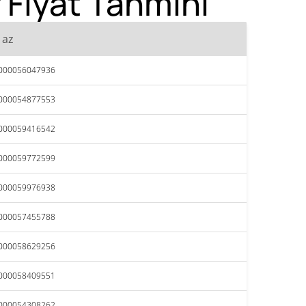
 Fiyat Tahmini
 az
,000056047936
,000054877553
,000059416542
,000059772599
,000059976938
,000057455788
,000058629256
,000058409551
,000054308262