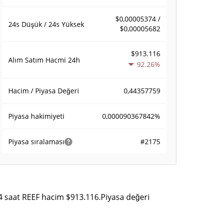
$0,00005374 /
24s Düşük / 24s Yüksek
$0,00005682
$913.116
Alım Satım Hacmi
24h
92.26%
0,44357759
Hacim / Piyasa Değeri
0,000090367842%
Piyasa hakimiyeti
#2175
Piyasa sıralaması
24 saat REEF hacim $913.116.Piyasa değeri