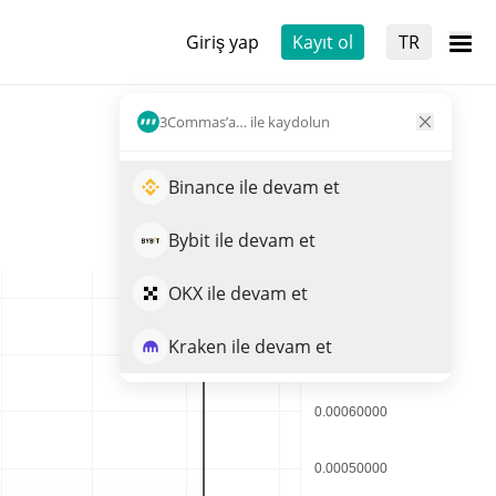
Giriş yap
Kayıt ol
TR
3Commas’a… ile kaydolun
Binance ile devam et
Bybit ile devam et
OKX ile devam et
Kraken ile devam et