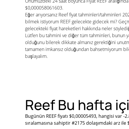
Önümüzdeki 24 saat boyunca Fiyat REEF aralığında
$0,000058061603.
Eğer arıyorsanız Reef fiyat tahminleri/tahminleri 2
bilmek istiyorum REEF gelecekte gidecek mi? Geçmiş
gelecekteki fiyat hareketleri hakkında neler söyled
Lütfen bu tahmini ve diğer tüm tahminleri, bunun ya
olduğunu bilerek dikkate almanız gerektiğini unu
tamamen imkansız olduğundan bahsetmiyorum bile. 
başlayalım.
Reef Bu hafta iç
Bugünün REEF fiyatı $0,00005493, hangisi var -2
sıralamasına sahiptir #2175 dolaşımdaki arz ile