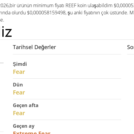
, 2026,bir ürünün minimum fiyatı REEF koin ulaşabildim $0,00005
nda olurdu $0,000058159498, şu anki fiyatının çok üstünde. Me
se.
iz
Tarihsel Değerler
So
Şimdi
30
Fear
Dün
29
Fear
Geçen afta
27
Fear
Geçen ay
23
Extreme Fear