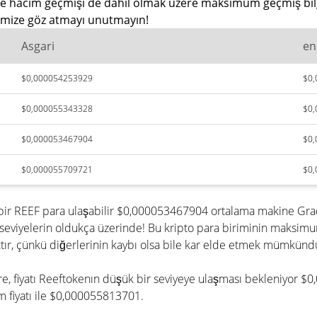
 ve hacim geçmişi de dahil olmak üzere maksimum geçmiş bilgi
inimize göz atmayı unutmayın!
Asgari
en
$0,000054253929
$0
$0,000055343328
$0
$0,000053467904
$0
$0,000055709721
$0
 bir REEF para ulaşabilir $0,000053467904 ortalama makine Gra
seviyelerin oldukça üzerinde! Bu kripto para biriminin maksim
ır, çünkü diğerlerinin kaybı olsa bile kar elde etmek mümkünd
 göre, fiyatı Reeftokenın düşük bir seviyeye ulaşması bekleniyo
m fiyatı ile $0,000055813701.