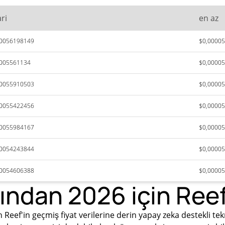
ri
en az
00056198149
$0,0000
0005561134
$0,0000
00055910503
$0,0000
00055422456
$0,0000
00055984167
$0,0000
00054243844
$0,0000
00054606388
$0,0000
ından 2026 için Reef
Reef'in geçmiş fiyat verilerine derin yapay zeka destekli tek