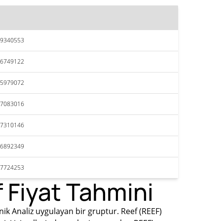
59340553
56749122
55979072
57083016
57310146
56892349
57724253
 Fiyat Tahmini
nik Analiz uygulayan bir gruptur. Reef (REEF)