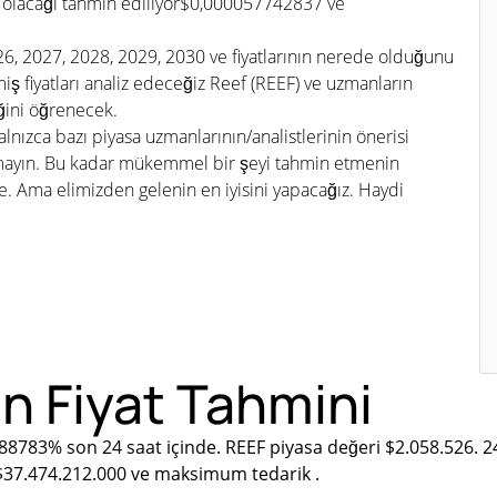
 olacağı tahmin ediliyor$0,000057742837 ve
026, 2027, 2028, 2029, 2030 ve fiyatlarının nerede olduğunu
 fiyatları analiz edeceğiz Reef (REEF) ve uzmanların
iğini öğrenecek.
lnızca bazı piyasa uzmanlarının/analistlerinin önerisi
tmayın. Bu kadar mükemmel bir şeyi tahmin etmenin
Ama elimizden gelenin en iyisini yapacağız. Haydi
in Fiyat Tahmini
.88783% son 24 saat içinde. REEF piyasa değeri $2.058.526. 
 $37.474.212.000 ve maksimum tedarik .