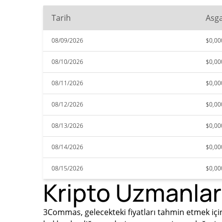
Tarih
Asga
08/09/2026
$0,0
08/10/2026
$0,0
08/11/2026
$0,0
08/12/2026
$0,0
08/13/2026
$0,0
08/14/2026
$0,0
08/15/2026
$0,0
Kripto Uzmanlar
3Commas, gelecekteki fiyatları tahmin etmek için 