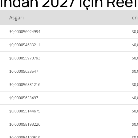
ından 2027 için Reef
Asgari
en
$0,000056024994
$0
$0,000054633211
$0
$0,000055970793
$0
$0,00005633547
$0
$0,000056881216
$0
$0,00005653497
$0
$0,000055144675
$0
$0,000058193226
$0
$0,000054190519
$0