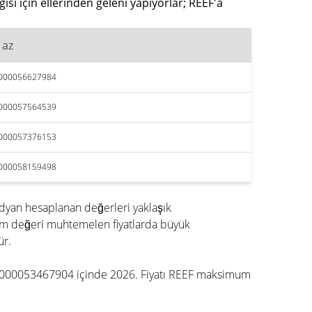
si için ellerinden geleni yapıyorlar; REEF'a
 az
,000056627984
,000057564539
,000057376153
,000058159498
dyan hesaplanan değerleri yaklaşık
um değeri muhtemelen fiyatlarda büyük
ür.
r $0,000053467904 içinde 2026. Fiyatı REEF maksimum