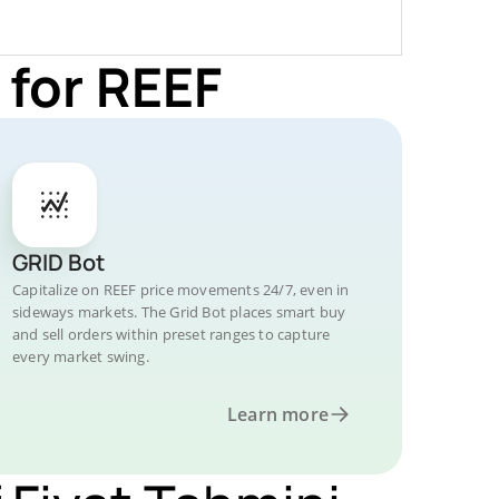
 for REEF
GRID Bot
Capitalize on REEF price movements 24/7, even in
sideways markets. The Grid Bot places smart buy
and sell orders within preset ranges to capture
every market swing.
Learn more