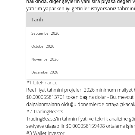
hakkında, diğer şeylerin yanı sıra piyasa değeri
yatırım yaparken iyi getiriler istiyorsanız tahm
Tarih
September 2026
October 2026
November 2026
December 2026
#1 LiteFinance
Reef fiyat tahmini projeleri 2026,minimum maliyet
$0,000055813701 token başına dolar - Bu, mevcut 
dalgalanmaların olduğu dönemlerde ortaya çıkacakt
#2 TradingBeasts
TradingBeasts'in tahmin fiyatı ve teknik analizine
seviyeye ulaşabilir $0,000058159498 ortalama işle
#3 Wallet Investor