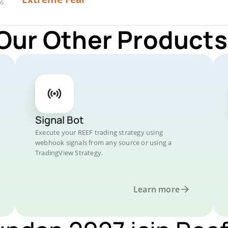
Our Other Products
Signal Bot
Execute your REEF trading strategy using
webhook signals from any source or using a
TradingView Strategy.
Learn more