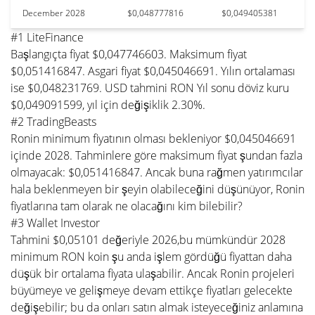
December 2028
$0,048777816
$0,049405381
#1 LiteFinance
Başlangıçta fiyat $0,047746603. Maksimum fiyat
$0,051416847. Asgari fiyat $0,045046691. Yılın ortalaması
ise $0,048231769. USD tahmini RON Yıl sonu döviz kuru
$0,049091599, yıl için değişiklik 2.30%.
#2 TradingBeasts
Ronin minimum fiyatının olması bekleniyor $0,045046691
içinde 2028. Tahminlere göre maksimum fiyat şundan fazla
olmayacak: $0,051416847. Ancak buna rağmen yatırımcılar
hala beklenmeyen bir şeyin olabileceğini düşünüyor, Ronin
fiyatlarına tam olarak ne olacağını kim bilebilir?
#3 Wallet Investor
Tahmini $0,05101 değeriyle 2026,bu mümkündür 2028
minimum RON koin şu anda işlem gördüğü fiyattan daha
düşük bir ortalama fiyata ulaşabilir. Ancak Ronin projeleri
büyümeye ve gelişmeye devam ettikçe fiyatları gelecekte
değişebilir; bu da onları satın almak isteyeceğiniz anlamına