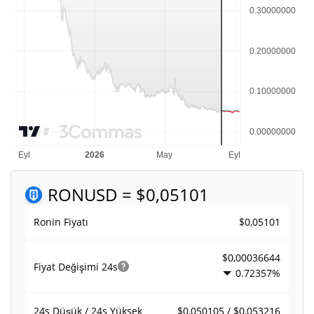
RON
USD = $0,05101
$0,05101
Ronin Fiyatı
$0,00036644
Fiyat Değişimi
24s
0.72357%
$0,050105 / $0,053216
24s Düşük / 24s Yüksek