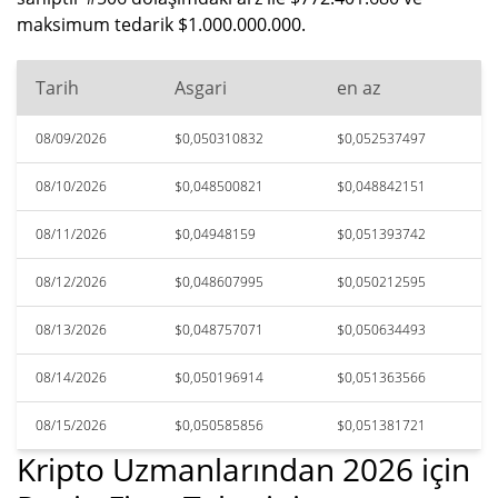
maksimum tedarik $1.000.000.000.
Tarih
Asgari
en az
08/09/2026
$0,050310832
$0,052537497
08/10/2026
$0,048500821
$0,048842151
08/11/2026
$0,04948159
$0,051393742
08/12/2026
$0,048607995
$0,050212595
08/13/2026
$0,048757071
$0,050634493
08/14/2026
$0,050196914
$0,051363566
08/15/2026
$0,050585856
$0,051381721
Kripto Uzmanlarından 2026 için