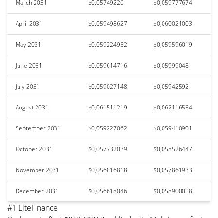
March 2031
$0,05749226
$0,059777674
April 2031
$0,059498627
$0,060021003
May 2031
$0,059224952
$0,059596019
June 2031
$0,059614716
$0,05999048
July 2031
$0,059027148
$0,05942592
August 2031
$0,061511219
$0,062116534
September 2031
$0,059227062
$0,059410901
October 2031
$0,057732039
$0,058526447
November 2031
$0,056816818
$0,057861933
December 2031
$0,056618046
$0,058900058
#1 LiteFinance