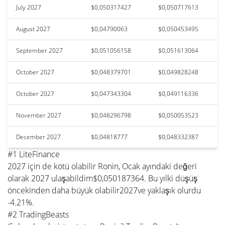
July 2027
$0,050317427
$0,050717613
August 2027
$0,04790063
$0,050453495
September 2027
$0,051056158
$0,051613064
October 2027
$0,048379701
$0,049828248
October 2027
$0,047343304
$0,049116336
November 2027
$0,048296798
$0,050053523
December 2027
$0,04818777
$0,048332387
#1 LiteFinance
2027 için de kötü olabilir Ronin, Ocak ayındaki değeri
olarak 2027 ulaşabildim$0,050187364. Bu yılki düşüş
öncekinden daha büyük olabilir2027ve yaklaşık olurdu
-4.21%.
#2 TradingBeasts