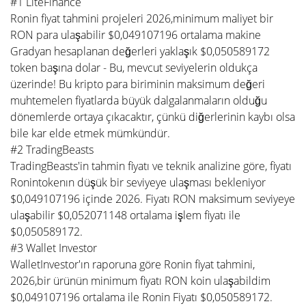
#1 LiteFinance
Ronin fiyat tahmini projeleri 2026,minimum maliyet bir
RON para ulaşabilir $0,049107196 ortalama makine
Gradyan hesaplanan değerleri yaklaşık $0,050589172
token başına dolar - Bu, mevcut seviyelerin oldukça
üzerinde! Bu kripto para biriminin maksimum değeri
muhtemelen fiyatlarda büyük dalgalanmaların olduğu
dönemlerde ortaya çıkacaktır, çünkü diğerlerinin kaybı olsa
bile kar elde etmek mümkündür.
#2 TradingBeasts
TradingBeasts'in tahmin fiyatı ve teknik analizine göre, fiyatı
Ronintokenın düşük bir seviyeye ulaşması bekleniyor
$0,049107196 içinde 2026. Fiyatı RON maksimum seviyeye
ulaşabilir $0,052071148 ortalama işlem fiyatı ile
$0,050589172.
#3 Wallet Investor
WalletInvestor'ın raporuna göre Ronin fiyat tahmini,
2026,bir ürünün minimum fiyatı RON koin ulaşabildim
$0,049107196 ortalama ile Ronin Fiyatı $0,050589172.