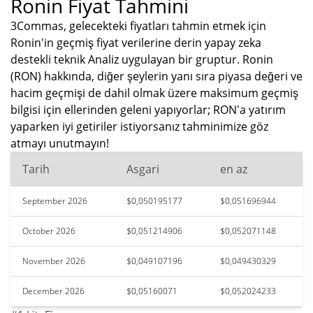
Ronin Fiyat Tahmini
3Commas, gelecekteki fiyatları tahmin etmek için
Ronin'in geçmiş fiyat verilerine derin yapay zeka
destekli teknik Analiz uygulayan bir gruptur. Ronin
(RON) hakkında, diğer şeylerin yanı sıra piyasa değeri ve
hacim geçmişi de dahil olmak üzere maksimum geçmiş
bilgisi için ellerinden geleni yapıyorlar; RON'a yatırım
yaparken iyi getiriler istiyorsanız tahminimize göz
atmayı unutmayın!
Tarih
Asgari
en az
September 2026
$0,050195177
$0,051696944
October 2026
$0,051214906
$0,052071148
November 2026
$0,049107196
$0,049430329
December 2026
$0,05160071
$0,052024233