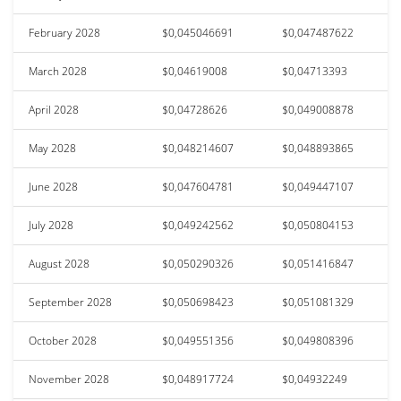
February 2028
$0,045046691
$0,047487622
March 2028
$0,04619008
$0,04713393
April 2028
$0,04728626
$0,049008878
May 2028
$0,048214607
$0,048893865
June 2028
$0,047604781
$0,049447107
July 2028
$0,049242562
$0,050804153
August 2028
$0,050290326
$0,051416847
September 2028
$0,050698423
$0,051081329
October 2028
$0,049551356
$0,049808396
November 2028
$0,048917724
$0,04932249