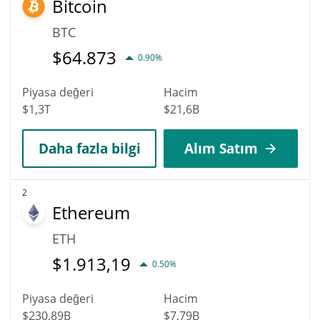
Bitcoin
ulaşabilir.
BTC
$
64.873
0.90%
Piyasa değeri
Hacim
$1,3T
$21,6B
Daha fazla bilgi
Alım Satım
2
Ethereum
ETH
$
1.913,19
0.50%
Piyasa değeri
Hacim
$230,89B
$7,79B