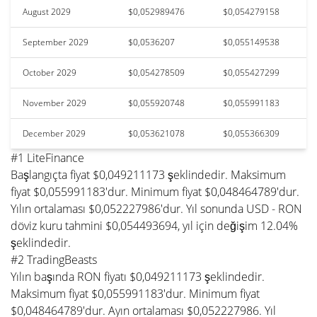
August 2029
$0,052989476
$0,054279158
September 2029
$0,0536207
$0,055149538
October 2029
$0,054278509
$0,055427299
November 2029
$0,055920748
$0,055991183
December 2029
$0,053621078
$0,055366309
#1 LiteFinance
Başlangıçta fiyat $0,049211173 şeklindedir. Maksimum
fiyat $0,055991183'dur. Minimum fiyat $0,048464789'dur.
Yılın ortalaması $0,052227986'dur. Yıl sonunda USD - RON
döviz kuru tahmini $0,054493694, yıl için değişim 12.04%
şeklindedir.
#2 TradingBeasts
Yılın başında RON fiyatı $0,049211173 şeklindedir.
Maksimum fiyat $0,055991183'dur. Minimum fiyat
$0,048464789'dur. Ayın ortalaması $0,052227986. Yıl