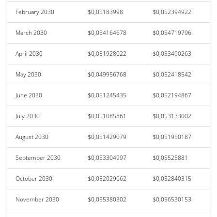
February 2030
$0,05183998
$0,052394922
March 2030
$0,054164678
$0,054719796
April 2030
$0,051928022
$0,053490263
May 2030
$0,049956768
$0,052418542
June 2030
$0,051245435
$0,052194867
July 2030
$0,051085861
$0,053133002
August 2030
$0,051429079
$0,051950187
September 2030
$0,053304997
$0,05525881
October 2030
$0,052029662
$0,052840315
November 2030
$0,055380302
$0,056530153