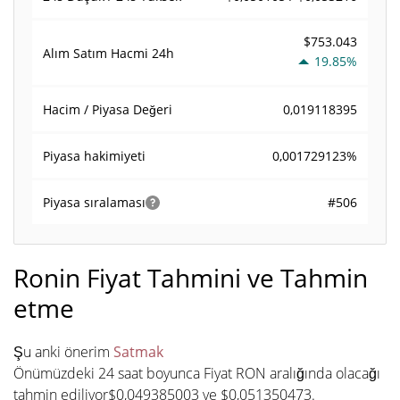
$753.043
Alım Satım Hacmi
24h
19.85%
0,019118395
Hacim / Piyasa Değeri
0,001729123%
Piyasa hakimiyeti
#506
Piyasa sıralaması
Ronin Fiyat Tahmini ve Tahmin
etme
Şu anki önerim
Satmak
Önümüzdeki 24 saat boyunca Fiyat RON aralığında olacağı
tahmin ediliyor$0,049385003 ve $0,051350473.