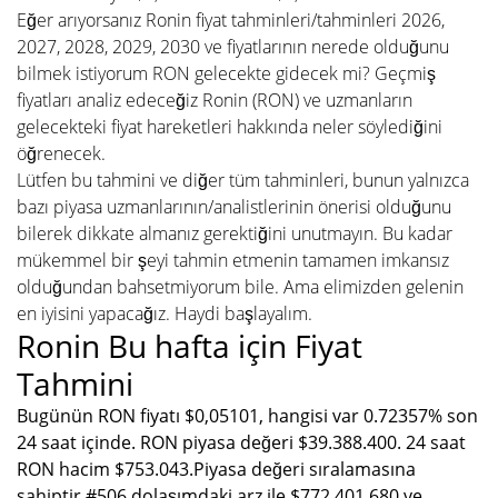
Eğer arıyorsanız Ronin fiyat tahminleri/tahminleri 2026,
2027, 2028, 2029, 2030 ve fiyatlarının nerede olduğunu
bilmek istiyorum RON gelecekte gidecek mi? Geçmiş
fiyatları analiz edeceğiz Ronin (RON) ve uzmanların
gelecekteki fiyat hareketleri hakkında neler söylediğini
öğrenecek.
Lütfen bu tahmini ve diğer tüm tahminleri, bunun yalnızca
bazı piyasa uzmanlarının/analistlerinin önerisi olduğunu
bilerek dikkate almanız gerektiğini unutmayın. Bu kadar
mükemmel bir şeyi tahmin etmenin tamamen imkansız
olduğundan bahsetmiyorum bile. Ama elimizden gelenin
en iyisini yapacağız. Haydi başlayalım.
Ronin Bu hafta için Fiyat
Tahmini
Bugünün RON fiyatı $0,05101, hangisi var 0.72357% son
24 saat içinde. RON piyasa değeri $39.388.400. 24 saat
RON hacim $753.043.Piyasa değeri sıralamasına
sahiptir #506 dolaşımdaki arz ile $772.401.680 ve