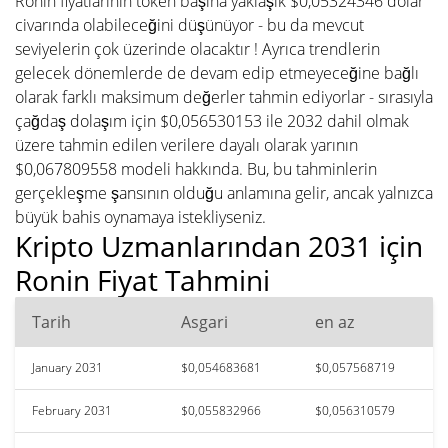
Ronin fiyatlarının token başına yaklaşık $0,05324346 dolar
civarında olabileceğini düşünüyor - bu da mevcut
seviyelerin çok üzerinde olacaktır ! Ayrıca trendlerin
gelecek dönemlerde de devam edip etmeyeceğine bağlı
olarak farklı maksimum değerler tahmin ediyorlar - sırasıyla
çağdaş dolaşım için $0,056530153 ile 2032 dahil olmak
üzere tahmin edilen verilere dayalı olarak yarının
$0,067809558 modeli hakkında. Bu, bu tahminlerin
gerçekleşme şansının olduğu anlamına gelir, ancak yalnızca
büyük bahis oynamaya istekliyseniz.
Kripto Uzmanlarından 2031 için
Ronin Fiyat Tahmini
Tarih
Asgari
en az
January 2031
$0,054683681
$0,057568719
February 2031
$0,055832966
$0,056310579