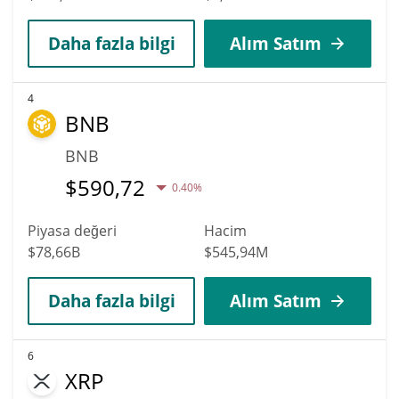
Daha fazla bilgi
Alım Satım
4
BNB
BNB
$
590,72
0.40%
Piyasa değeri
Hacim
$78,66B
$545,94M
Daha fazla bilgi
Alım Satım
6
XRP