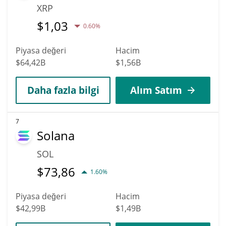
XRP
$
1,03
0.60%
Piyasa değeri
Hacim
$64,42B
$1,56B
Daha fazla bilgi
Alım Satım
7
Solana
SOL
$
73,86
1.60%
Piyasa değeri
Hacim
$42,99B
$1,49B