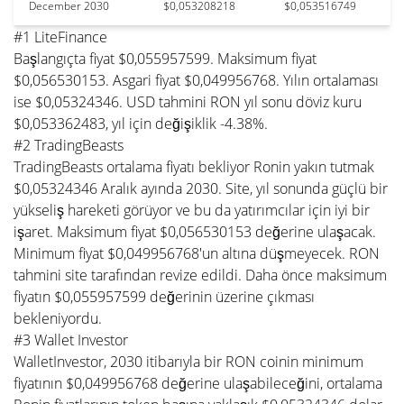
December 2030
$0,053208218
$0,053516749
#1 LiteFinance
Başlangıçta fiyat $0,055957599. Maksimum fiyat
$0,056530153. Asgari fiyat $0,049956768. Yılın ortalaması
ise $0,05324346. USD tahmini RON yıl sonu döviz kuru
$0,053362483, yıl için değişiklik -4.38%.
#2 TradingBeasts
TradingBeasts ortalama fiyatı bekliyor Ronin yakın tutmak
$0,05324346 Aralık ayında 2030. Site, yıl sonunda güçlü bir
yükseliş hareketi görüyor ve bu da yatırımcılar için iyi bir
işaret. Maksimum fiyat $0,056530153 değerine ulaşacak.
Minimum fiyat $0,049956768'un altına düşmeyecek. RON
tahmini site tarafından revize edildi. Daha önce maksimum
fiyatın $0,055957599 değerinin üzerine çıkması
bekleniyordu.
#3 Wallet Investor
WalletInvestor, 2030 itibarıyla bir RON coinin minimum
fiyatının $0,049956768 değerine ulaşabileceğini, ortalama