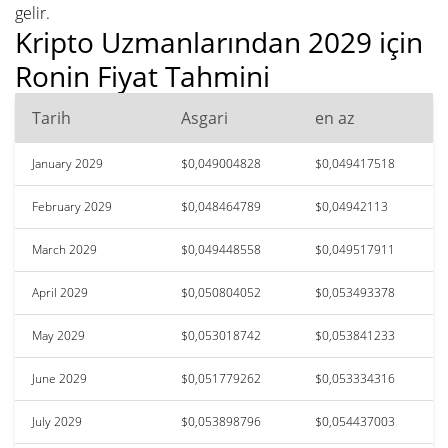
gelir.
Kripto Uzmanlarından 2029 için
Ronin Fiyat Tahmini
Tarih
Asgari
en az
January 2029
$0,049004828
$0,049417518
February 2029
$0,048464789
$0,04942113
March 2029
$0,049448558
$0,049517911
April 2029
$0,050804052
$0,053493378
May 2029
$0,053018742
$0,053841233
June 2029
$0,051779262
$0,053334316
July 2029
$0,053898796
$0,054437003