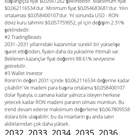
Başlangıçta fiyat $0,0561262 şeklindedir. Maksimum fiyat
$0,062116534'dur. Minimum fiyat $0,054683681'dur. Yılın
ortalaması $0,058400107'dur. Yıl sonunda USD - RON
döviz kuru tahmini $0,057759052, yıl için değişim 2.31%
şeklindedir.
#2 TradingBeasts
2031–2031 yıllarındaki kazanımlar sürekli bir yükselişe
işaret ettiğinden, fiyatın daha da yükselme ihtimali var.
Beklenen kazançlar fiyat değerini 88.61% seviyesine
getirebilir.
#3 Wallet Investor
Ronin'in değeri 2031 içinde $0,062116534 değerine kadar
çıkabilir! Ve madeni para başına ortalama $0,058400107
dolar fiyatıyla, o zamana kadar yalnızca isteyen herkese
yetecek kadar RON madeni paranın olması mümkün. Bu
trend devam ederse maksimum değerleme $0,067809558
dolara bile ulaşabilir; bu da insanların şu anda satın
aldıklarından çok daha yüksek.
2032, 2033, 2034, 2035, 2036