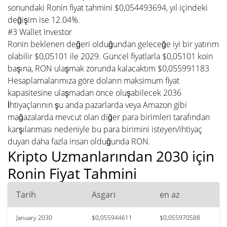
sonundaki Ronin fiyat tahmini $0,054493694, yıl içindeki
değişim ise 12.04%.
#3 Wallet Investor
Ronin beklenen değeri olduğundan geleceğe iyi bir yatırım
olabilir $0,05101 ile 2029. Güncel fiyatlarla $0,05101 koin
başına, RON ulaşmak zorunda kalacaktım $0,055991183
Hesaplamalarımıza göre doların maksimum fiyat
kapasitesine ulaşmadan önce oluşabilecek 2036
İhtiyaçlarının şu anda pazarlarda veya Amazon gibi
mağazalarda mevcut olan diğer para birimleri tarafından
karşılanması nedeniyle bu para birimini isteyen/ihtiyaç
duyan daha fazla insan olduğunda RON.
Kripto Uzmanlarından 2030 için
Ronin Fiyat Tahmini
Tarih
Asgari
en az
January 2030
$0,055944611
$0,055970588