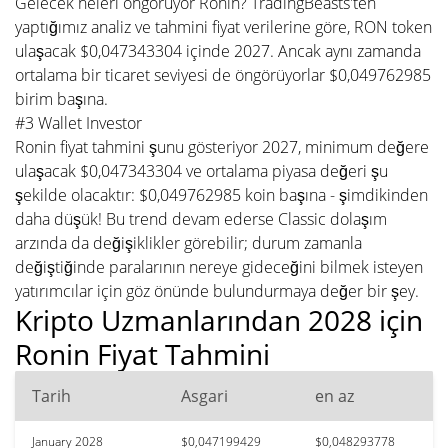
Gelecek neleri öngörüyor Ronin? TradingBeasts'ten
yaptığımız analiz ve tahmini fiyat verilerine göre, RON token
ulaşacak $0,047343304 içinde 2027. Ancak aynı zamanda
ortalama bir ticaret seviyesi de öngörüyorlar $0,049762985
birim başına.
#3 Wallet Investor
Ronin fiyat tahmini şunu gösteriyor 2027, minimum değere
ulaşacak $0,047343304 ve ortalama piyasa değeri şu
şekilde olacaktır: $0,049762985 koin başına - şimdikinden
daha düşük! Bu trend devam ederse Classic dolaşım
arzında da değişiklikler görebilir; durum zamanla
değiştiğinde paralarının nereye gideceğini bilmek isteyen
yatırımcılar için göz önünde bulundurmaya değer bir şey.
Kripto Uzmanlarından 2028 için
Ronin Fiyat Tahmini
Tarih
Asgari
en az
January 2028
$0,047199429
$0,048293778