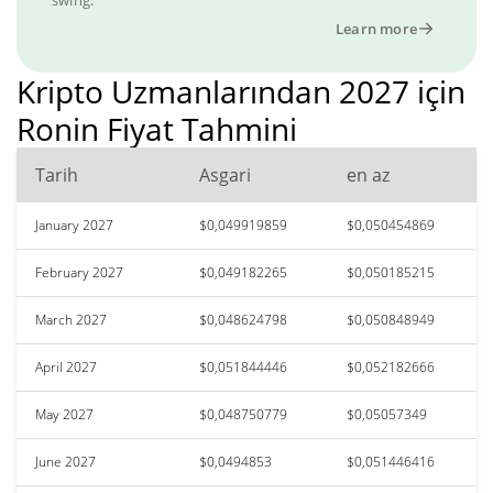
Learn more
Kripto Uzmanlarından 2027 için
Ronin Fiyat Tahmini
Tarih
Asgari
en az
January 2027
$0,049919859
$0,050454869
February 2027
$0,049182265
$0,050185215
March 2027
$0,048624798
$0,050848949
April 2027
$0,051844446
$0,052182666
May 2027
$0,048750779
$0,05057349
June 2027
$0,0494853
$0,051446416