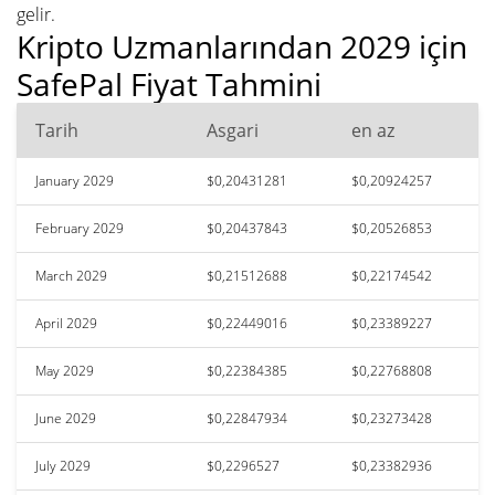
gelir.
Kripto Uzmanlarından 2029 için
SafePal Fiyat Tahmini
Tarih
Asgari
en az
January 2029
$0,20431281
$0,20924257
February 2029
$0,20437843
$0,20526853
March 2029
$0,21512688
$0,22174542
April 2029
$0,22449016
$0,23389227
May 2029
$0,22384385
$0,22768808
June 2029
$0,22847934
$0,23273428
July 2029
$0,2296527
$0,23382936