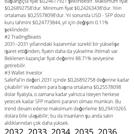
Başlangıçta fiyat $0,24617921 şeklindedir. Maksimum fiyat
$0,26892758'dur. Minimum fiyat $0,24263438'dur. Yılın
ortalaması $0,25578098'dur. Yıl sonunda USD - SFP döviz
kuru tahmini $0,24773844, yıl için değişim 0.11%
şeklindedir.
#2 TradingBeasts
2031–2031 yıllarındaki kazanımlar sürekli bir yükselişe
işaret ettiğinden, fiyatın daha da yükselme ihtimali var.
Beklenen kazançlar fiyat değerini 88.71% seviyesine
getirebilir.
#3 Wallet Investor
SafePal'in değeri 2031 içinde $0,26892758 değerine kadar
çıkabilir! Ve madeni para başına ortalama $0,25578098
dolar fiyatıyla, o zamana kadar yalnızca isteyen herkese
yetecek kadar SFP madeni paranın olması mümkün. Bu
trend devam ederse maksimum değerleme $0,29410265
dolara bile ulaşabilir; bu da insanların şu anda satın
aldıklarından çok daha yüksek.
2032, 2033, 2034, 2035, 2036