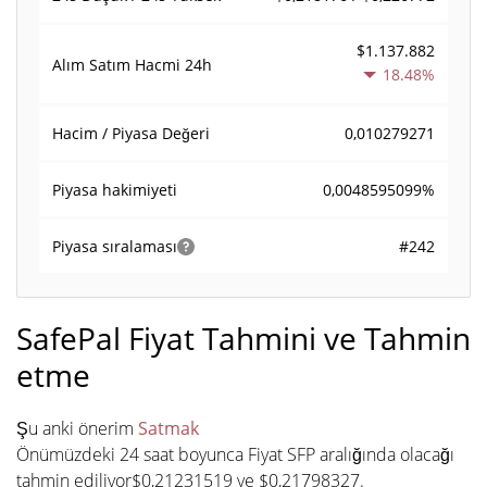
$1.137.882
Alım Satım Hacmi
24h
18.48%
0,010279271
Hacim / Piyasa Değeri
0,0048595099%
Piyasa hakimiyeti
#242
Piyasa sıralaması
SafePal Fiyat Tahmini ve Tahmin
etme
Şu anki önerim
Satmak
Önümüzdeki 24 saat boyunca Fiyat SFP aralığında olacağı
tahmin ediliyor$0,21231519 ve $0,21798327.