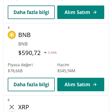
Daha fazla bilgi
Alım Satım
4
BNB
BNB
$
590,72
0.40%
Piyasa değeri
Hacim
$78,66B
$545,94M
Daha fazla bilgi
Alım Satım
6
XRP