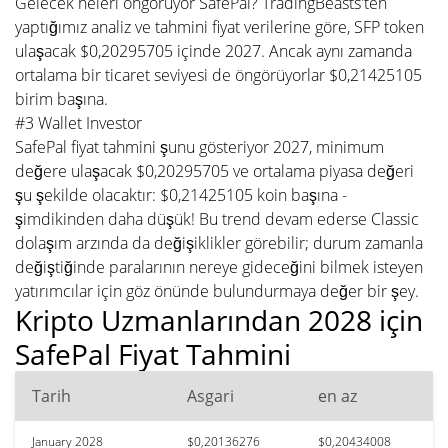
Gelecek neleri öngörüyor SafePal? TradingBeasts'ten
yaptığımız analiz ve tahmini fiyat verilerine göre, SFP token
ulaşacak $0,20295705 içinde 2027. Ancak aynı zamanda
ortalama bir ticaret seviyesi de öngörüyorlar $0,21425105
birim başına.
#3 Wallet Investor
SafePal fiyat tahmini şunu gösteriyor 2027, minimum
değere ulaşacak $0,20295705 ve ortalama piyasa değeri
şu şekilde olacaktır: $0,21425105 koin başına -
şimdikinden daha düşük! Bu trend devam ederse Classic
dolaşım arzında da değişiklikler görebilir; durum zamanla
değiştiğinde paralarının nereye gideceğini bilmek isteyen
yatırımcılar için göz önünde bulundurmaya değer bir şey.
Kripto Uzmanlarından 2028 için
SafePal Fiyat Tahmini
Tarih
Asgari
en az
January 2028
$0,20136276
$0,20434008