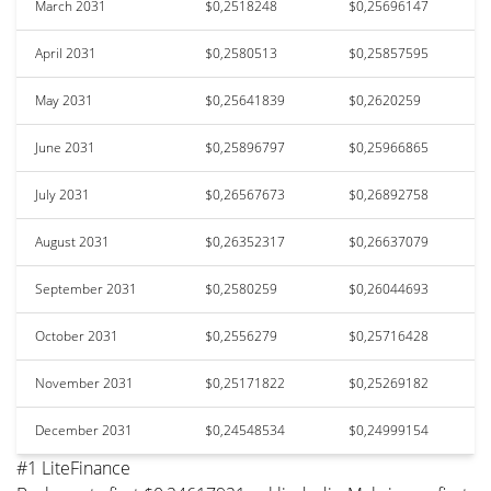
March 2031
$0,2518248
$0,25696147
April 2031
$0,2580513
$0,25857595
May 2031
$0,25641839
$0,2620259
June 2031
$0,25896797
$0,25966865
July 2031
$0,26567673
$0,26892758
August 2031
$0,26352317
$0,26637079
September 2031
$0,2580259
$0,26044693
October 2031
$0,2556279
$0,25716428
November 2031
$0,25171822
$0,25269182
December 2031
$0,24548534
$0,24999154
#1 LiteFinance