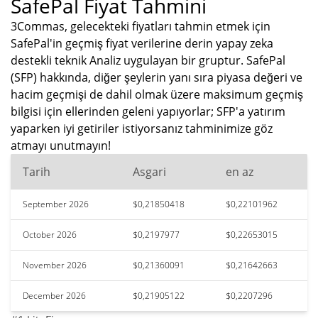
SafePal Fiyat Tahmini
3Commas, gelecekteki fiyatları tahmin etmek için
SafePal'in geçmiş fiyat verilerine derin yapay zeka
destekli teknik Analiz uygulayan bir gruptur. SafePal
(SFP) hakkında, diğer şeylerin yanı sıra piyasa değeri ve
hacim geçmişi de dahil olmak üzere maksimum geçmiş
bilgisi için ellerinden geleni yapıyorlar; SFP'a yatırım
yaparken iyi getiriler istiyorsanız tahminimize göz
atmayı unutmayın!
Tarih
Asgari
en az
September 2026
$0,21850418
$0,22101962
October 2026
$0,2197977
$0,22653015
November 2026
$0,21360091
$0,21642663
December 2026
$0,21905122
$0,2207296