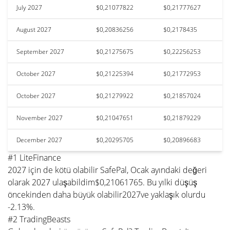
July 2027
$0,21077822
$0,21777627
August 2027
$0,20836256
$0,2178435
September 2027
$0,21275675
$0,22256253
October 2027
$0,21225394
$0,21772953
October 2027
$0,21279922
$0,21857024
November 2027
$0,21047651
$0,21879229
December 2027
$0,20295705
$0,20896683
#1 LiteFinance
2027 için de kötü olabilir SafePal, Ocak ayındaki değeri
olarak 2027 ulaşabildim$0,21061765. Bu yılki düşüş
öncekinden daha büyük olabilir2027ve yaklaşık olurdu
-2.13%.
#2 TradingBeasts