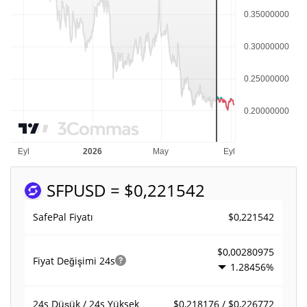
SFP
USD = $0,221542
$0,221542
SafePal Fiyatı
$0,00280975
Fiyat Değişimi
24s
1.28456%
$0,218176 / $0,226772
24s Düşük / 24s Yüksek