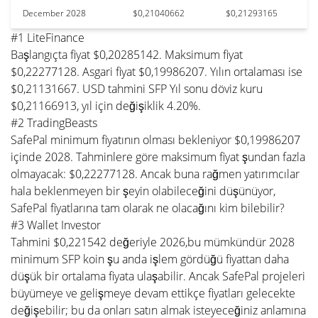
December 2028
$0,21040662
$0,21293165
#1 LiteFinance
Başlangıçta fiyat $0,20285142. Maksimum fiyat
$0,22277128. Asgari fiyat $0,19986207. Yılın ortalaması ise
$0,21131667. USD tahmini SFP Yıl sonu döviz kuru
$0,21166913, yıl için değişiklik 4.20%.
#2 TradingBeasts
SafePal minimum fiyatının olması bekleniyor $0,19986207
içinde 2028. Tahminlere göre maksimum fiyat şundan fazla
olmayacak: $0,22277128. Ancak buna rağmen yatırımcılar
hala beklenmeyen bir şeyin olabileceğini düşünüyor,
SafePal fiyatlarına tam olarak ne olacağını kim bilebilir?
#3 Wallet Investor
Tahmini $0,221542 değeriyle 2026,bu mümkündür 2028
minimum SFP koin şu anda işlem gördüğü fiyattan daha
düşük bir ortalama fiyata ulaşabilir. Ancak SafePal projeleri
büyümeye ve gelişmeye devam ettikçe fiyatları gelecekte
değişebilir; bu da onları satın almak isteyeceğiniz anlamına