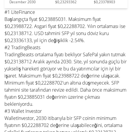
December 2030
$0,23293362
$0,23378903
#1 LiteFinance
Başlangıçta fiyat $0,23885031. Maksimum fiyat
$0,23988722. Asgari fiyat $0,22288702. Yılın ortalaması ise
$0,23138712. USD tahmini SFP yıl sonu döviz kuru
$0,23336133, yıl için değişiklik -2.54%.
#2 TradingBeasts
TradingBeasts ortalama fiyatı bekliyor SafePal yakın tutmak
$0,23138712 Aralık ayında 2030. Site, yıl sonunda güçlü bir
yükseliş hareketi görüyor ve bu da yatırımcılar için iyi bir
işaret. Maksimum fiyat $0,23988722 değerine ulaşacak.
Minimum fiyat $0,22288702'un altına düşmeyecek. SFP
tahmini site tarafından revize edildi. Daha önce maksimum
fiyatın $0,23885031 değerinin üzerine çıkması
bekleniyordu.
#3 Wallet Investor
WalletInvestor, 2030 itibarıyla bir SFP coinin minimum
fiyatının $0,22288702 değerine ulaşabileceğini, ortalama