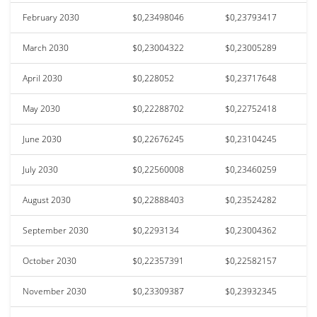
February 2030
$0,23498046
$0,23793417
March 2030
$0,23004322
$0,23005289
April 2030
$0,228052
$0,23717648
May 2030
$0,22288702
$0,22752418
June 2030
$0,22676245
$0,23104245
July 2030
$0,22560008
$0,23460259
August 2030
$0,22888403
$0,23524282
September 2030
$0,2293134
$0,23004362
October 2030
$0,22357391
$0,22582157
November 2030
$0,23309387
$0,23932345