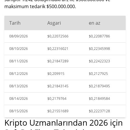
maksimum tedarik $500.000.000.
Tarih
Asgari
en az
08/09/2026
$0,22072566
$0,22087786
08/10/2026
$0,22316021
$0,22345998
08/11/2026
$0,21847289
$0,22422323
08/12/2026
$0,209915
$0,2127925
08/13/2026
$0,21843145
$0,21879495
08/14/2026
$0,2179764
$0,21849584
08/15/2026
$0,21551689
$0,22237128
Kripto Uzmanlarından 2026 için