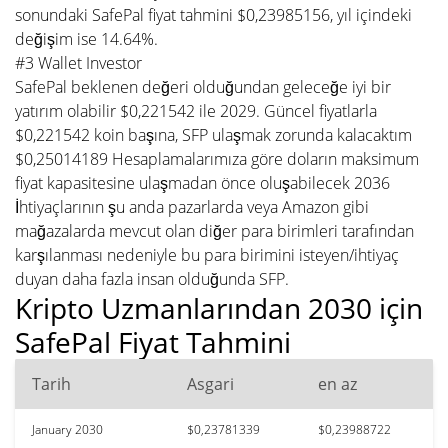
sonundaki SafePal fiyat tahmini $0,23985156, yıl içindeki
değişim ise 14.64%.
#3 Wallet Investor
SafePal beklenen değeri olduğundan geleceğe iyi bir
yatırım olabilir $0,221542 ile 2029. Güncel fiyatlarla
$0,221542 koin başına, SFP ulaşmak zorunda kalacaktım
$0,25014189 Hesaplamalarımıza göre doların maksimum
fiyat kapasitesine ulaşmadan önce oluşabilecek 2036
İhtiyaçlarının şu anda pazarlarda veya Amazon gibi
mağazalarda mevcut olan diğer para birimleri tarafından
karşılanması nedeniyle bu para birimini isteyen/ihtiyaç
duyan daha fazla insan olduğunda SFP.
Kripto Uzmanlarından 2030 için
SafePal Fiyat Tahmini
Tarih
Asgari
en az
January 2030
$0,23781339
$0,23988722