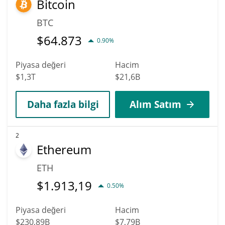
Bitcoin
ulaşabilir.
BTC
$
64.873
0.90%
Piyasa değeri
Hacim
$1,3T
$21,6B
Daha fazla bilgi
Alım Satım
2
Ethereum
ETH
$
1.913,19
0.50%
Piyasa değeri
Hacim
$230,89B
$7,79B