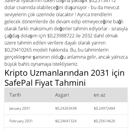
SafePal fiyatlarının token başına yaklaşık $0,23138712
dolar civarında olabileceğini düşünüyor - bu da mevcut
seviyelerin çok üzerinde olacaktır ! Ayrıca trendlerin
gelecek dönemlerde de devam edip etmeyeceğine bağlı
olarak farklı maksimum değerler tahmin ediyorlar - sırasıyla
çağdaş dolaşım için $0,23988722 ile 2032 dahil olmak
üzere tahmin edilen verilere dayalı olarak yarının
$0,29410265 modeli hakkında. Bu, bu tahminlerin
gerçekleşme şansının olduğu anlamına gelir, ancak yalnızca
büyük bahis oynamaya istekliyseniz.
Kripto Uzmanlarından 2031 için
SafePal Fiyat Tahmini
Tarih
Asgari
en az
January 2031
$0,24263438
$0,24972404
February 2031
$0,24641324
$0,25614626