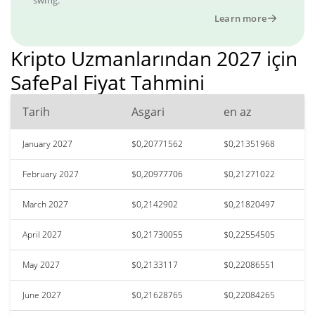
Learn more
Kripto Uzmanlarından 2027 için
SafePal Fiyat Tahmini
Tarih
Asgari
en az
January 2027
$0,20771562
$0,21351968
February 2027
$0,20977706
$0,21271022
March 2027
$0,2142902
$0,21820497
April 2027
$0,21730055
$0,22554505
May 2027
$0,2133117
$0,22086551
June 2027
$0,21628765
$0,22084265