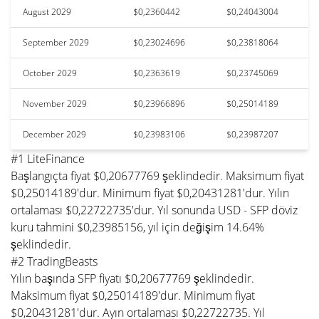
August 2029
$0,2360442
$0,24043004
September 2029
$0,23024696
$0,23818064
October 2029
$0,2363619
$0,23745069
November 2029
$0,23966896
$0,25014189
December 2029
$0,23983106
$0,23987207
#1 LiteFinance
Başlangıçta fiyat $0,20677769 şeklindedir. Maksimum fiyat
$0,25014189'dur. Minimum fiyat $0,20431281'dur. Yılın
ortalaması $0,22722735'dur. Yıl sonunda USD - SFP döviz
kuru tahmini $0,23985156, yıl için değişim 14.64%
şeklindedir.
#2 TradingBeasts
Yılın başında SFP fiyatı $0,20677769 şeklindedir.
Maksimum fiyat $0,25014189'dur. Minimum fiyat
$0,20431281'dur. Ayın ortalaması $0,22722735. Yıl