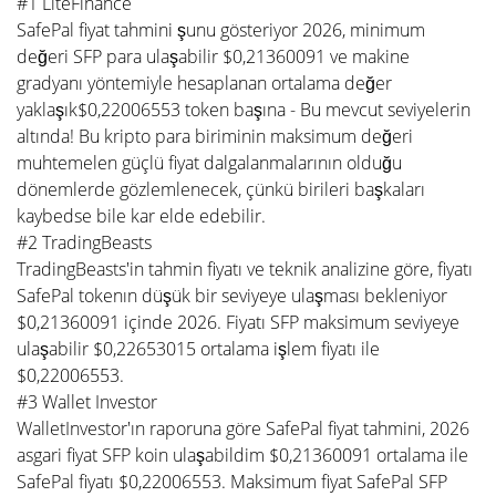
#1 LiteFinance
SafePal fiyat tahmini şunu gösteriyor 2026, minimum
değeri SFP para ulaşabilir $0,21360091 ve makine
gradyanı yöntemiyle hesaplanan ortalama değer
yaklaşık$0,22006553 token başına - Bu mevcut seviyelerin
altında! Bu kripto para biriminin maksimum değeri
muhtemelen güçlü fiyat dalgalanmalarının olduğu
dönemlerde gözlemlenecek, çünkü birileri başkaları
kaybedse bile kar elde edebilir.
#2 TradingBeasts
TradingBeasts'in tahmin fiyatı ve teknik analizine göre, fiyatı
SafePal tokenın düşük bir seviyeye ulaşması bekleniyor
$0,21360091 içinde 2026. Fiyatı SFP maksimum seviyeye
ulaşabilir $0,22653015 ortalama işlem fiyatı ile
$0,22006553.
#3 Wallet Investor
WalletInvestor'ın raporuna göre SafePal fiyat tahmini, 2026
asgari fiyat SFP koin ulaşabildim $0,21360091 ortalama ile
SafePal fiyatı $0,22006553. Maksimum fiyat SafePal SFP