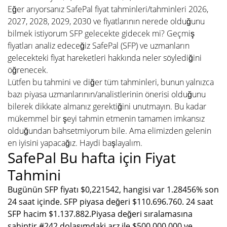
Eğer arıyorsanız SafePal fiyat tahminleri/tahminleri 2026,
2027, 2028, 2029, 2030 ve fiyatlarının nerede olduğunu
bilmek istiyorum SFP gelecekte gidecek mi? Geçmiş
fiyatları analiz edeceğiz SafePal (SFP) ve uzmanların
gelecekteki fiyat hareketleri hakkında neler söylediğini
öğrenecek.
Lütfen bu tahmini ve diğer tüm tahminleri, bunun yalnızca
bazı piyasa uzmanlarının/analistlerinin önerisi olduğunu
bilerek dikkate almanız gerektiğini unutmayın. Bu kadar
mükemmel bir şeyi tahmin etmenin tamamen imkansız
olduğundan bahsetmiyorum bile. Ama elimizden gelenin
en iyisini yapacağız. Haydi başlayalım.
SafePal Bu hafta için Fiyat
Tahmini
Bugünün SFP fiyatı $0,221542, hangisi var 1.28456% son
24 saat içinde. SFP piyasa değeri $110.696.760. 24 saat
SFP hacim $1.137.882.Piyasa değeri sıralamasına
sahiptir #242 dolaşımdaki arz ile $500.000.000 ve