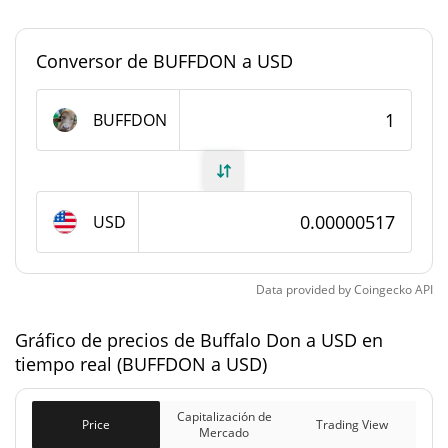
Dominancia en el
<0.000001%
mercado
Conversor de BUFFDON a USD
#11636
Rango en el mercado
BUFFDON
Suministro de Buffalo Don
927.411.484,753 BUFFDON
Suministro circulante
USD
999.722.935,607 BUFFDON
Suministro total
1.000.000.000 BUFFDON
Suministro máximo
Data provided by
Coingecko
API
Gráfico de precios de Buffalo Don a USD en
Capitalización de mercado de Buffalo Don
tiempo real (BUFFDON a USD)
$4807,27
Capitalización de
4.07%
Mercado
Capitalización de
Price
Trading View
Mercado