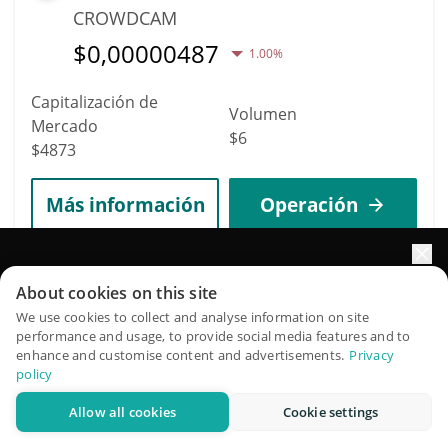
CROWDCAM
$
0,00000487
1.00%
Capitalización de
Volumen
Mercado
$6
$4873
Más información
Operación
11620
Impulse el crecimiento de su portafolio con IA
Radx Ai
About cookies on this site
QuantPilot es una plataforma integral de estrategias donde
We use cookies to collect and analyse information on site
$RADX
performance and usage, to provide social media features and to
agentes autónomos crean, hacen backtesting y optimizan
enhance and customise content and advertisements.
Privacy
$
0,00000078
sus estrategias y realizan investigación de mercado
3.50%
policy
Allow all cookies
Cookie settings
Capitalización de
Pruébelo gratis
Volumen
Mercado