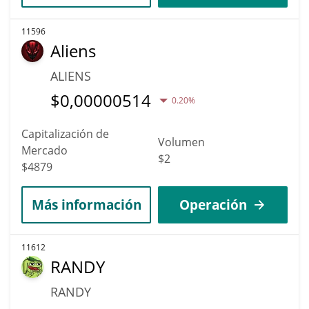
11596
Aliens
ALIENS
$
0,00000514
0.20%
Capitalización de
Volumen
Mercado
$2
$4879
Más información
Operación
11612
RANDY
RANDY