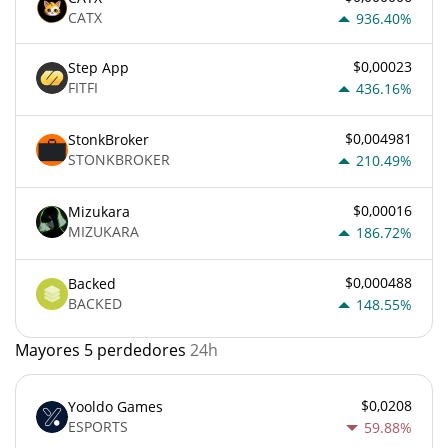
CATX
936.40%
$0,00023
Step App
FITFI
436.16%
$0,004981
StonkBroker
STONKBROKER
210.49%
$0,00016
Mizukara
MIZUKARA
186.72%
$0,000488
Backed
BACKED
148.55%
Mayores 5 perdedores
24h
$0,0208
Yooldo Games
ESPORTS
59.88%