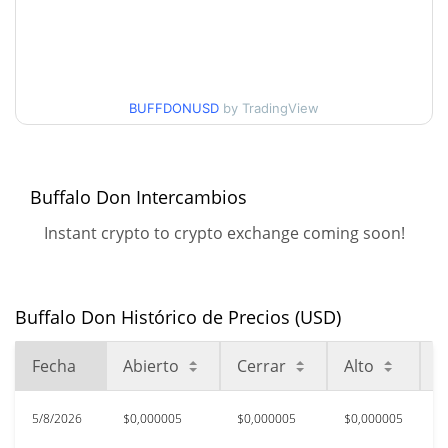
Mínimo/máximo en 7 días
$0,0000068078804
Mínimo/máximo en 30
$0,0000049516041 /
$0,0000054705859
días
BUFFDONUSD
by TradingView
Mínimo/máximo en 90
$0,0000049516041 /
$0,0000058101079
días
Buffalo Don Intercambios
Mínimo/máximo en 52
$0,0000049516041 /
Instant crypto to crypto exchange coming soon!
$0,000006852859
semanas
Máximo histórico
$0,0009575
may. 28, 2026 (2 months
99.46%
Buffalo Don Histórico de Precios (USD)
ago)
Fecha
Abierto
Cerrar
Alto
B
$0,00000163
All Time Low
216.98%
may. 28, 2026 (2 months ago)
5/8/2026
$0,000005
$0,000005
$0,000005
$