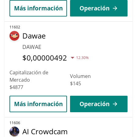
Más información
Operación
11602
Dawae
DAWAE
$
0,00000492
12.30%
Capitalización de
Volumen
Mercado
$145
$4877
Más información
Operación
11606
AI Crowdcam