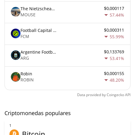
$0,000117
The Nietzschean Mouse
MOUSE
57.44%
$0,000311
Football Capital Markets
FCM
55.99%
$0,133769
Argentine Football Association Fan Token
ARG
53.41%
$0,000155
Robin
ROBIN
48.20%
Data provided by
Coingecko
API
Criptomonedas populares
1
Bitcoin