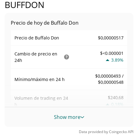
BUFFDON
Precio de hoy de Buffalo Don
$0,00000517
Precio de Buffalo Don
$<0.000001
Cambio de precio en
3.89%
24h
$0,00000493 /
Mínimo/máximo en 24 h
$0,00000548
$240,68
Volumen de trading en
24
0.18%
h
Show more
Volumen/capitalización de
0,050065838
mercado
Data provided by
Coingecko
API