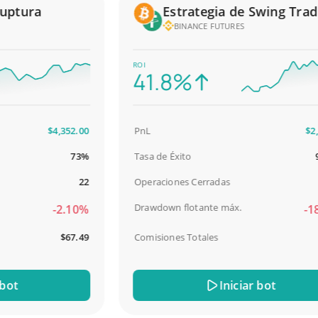
tura
Estrategia de Swing Tradin
BINANCE FUTURES
ROI
41.8%
$4,352.00
PnL
$2,587
73%
Tasa de Éxito
98.
22
Operaciones Cerradas
Drawdown flotante máx.
-2.10%
-18.5
$67.49
Comisiones Totales
$31
t
Iniciar bot