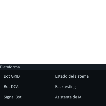
¿Por qué no puedo obtener un plan de
suscripción de pago en 3Commas?
¿Tiene 3Commas un bot de trading de IA?
¿En qué mercados se pueden utilizar las
herramientas de 3Commas?
Plataforma
Bot GRID
Estado del sistema
Bot DCA
Backtesting
Signal Bot
Asistente de IA