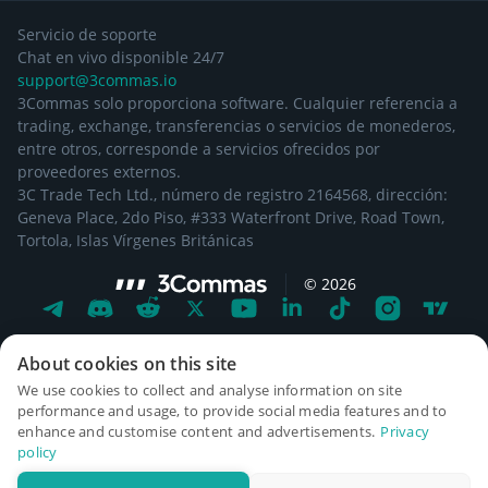
Servicio de soporte
Chat en vivo disponible 24/7
support@3commas.io
3Commas solo proporciona software. Cualquier referencia a
trading, exchange, transferencias o servicios de monederos,
entre otros, corresponde a servicios ofrecidos por
proveedores externos.
3C Trade Tech Ltd., número de registro 2164568, dirección:
Geneva Place, 2do Piso, #333 Waterfront Drive, Road Town,
Tortola, Islas Vírgenes Británicas
©
2026
About cookies on this site
We use cookies to collect and analyse information on site
performance and usage, to provide social media features and to
enhance and customise content and advertisements.
Privacy
policy