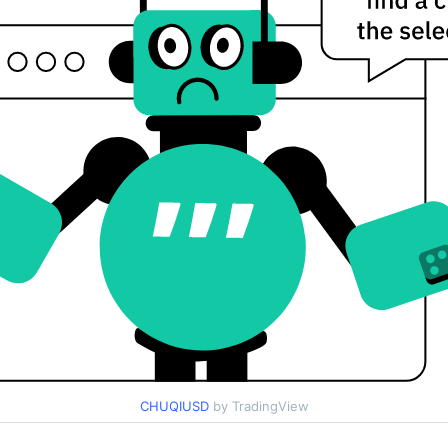
CHUQIUSD
by TradingView