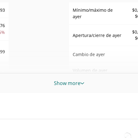
193
Mínimo/máximo de
$0
$
ayer
,76
$0
5%
Apertura/cierre de ayer
$
799
Cambio de ayer
Volumen de ayer
1%
Show more
Historial de precios de 初七
09
Mínimo/máximo en 7
$0
$
días
Mínimo/máximo en 30
$0
UQI
$
días