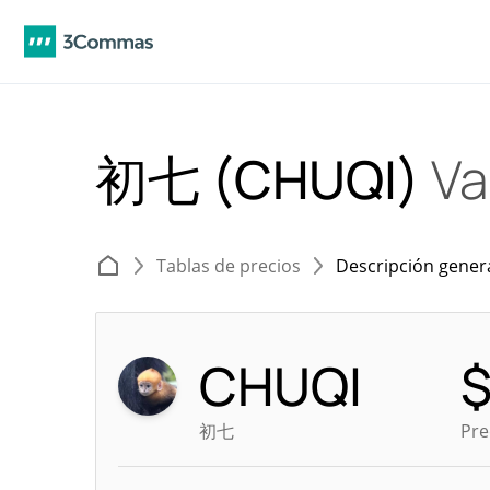
初七 (CHUQI)
Va
Tablas de precios
Descripción gener
CHUQI
初七
Pre