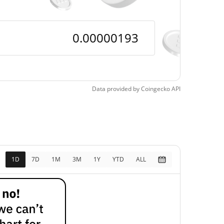
,0000019290566 /
0,0000019992603
,0000019290566 /
0,0000019992603
$0,00014735
Data provided by
Coingecko
API
98.69%
$0,00000186
3.61%
1D
7D
1M
3M
1Y
YTD
ALL