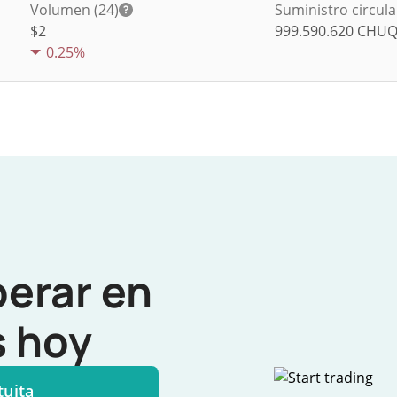
Volumen (24)
Suministro circul
$
2
999.590.620
CHUQ
0.25%
perar en
 hoy
tuita