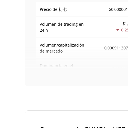
$0,00000
Precio de 初七
$1
Volumen de trading en
0.2
24 h
Volumen/capitalización
0,00091130
de mercado
Dominancia en el
<0.00000
mercado
#131
Rango en el mercado
Suministro de 初七
999.590.619,149 CH
Suministro circulante