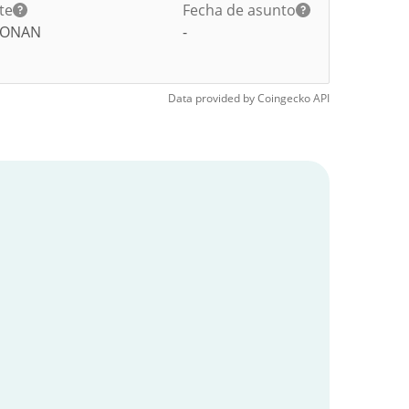
te
Fecha de asunto
CONAN
-
Data provided by
Coingecko
API