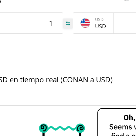
D
USD
USD
000
AN
000
AN
000
USD en tiempo real (CONAN a USD)
AN