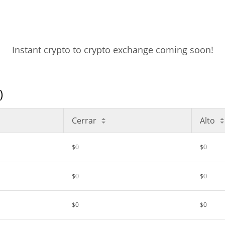
Instant crypto to crypto exchange coming soon!
)
Cerrar
Alto
$0
$0
$0
$0
$0
$0