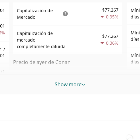
$77.267
001
Mín
Capitalización de
0.95%
días
Mercado
001
5%
Mín
Capitalización de
$77.267
días
mercado
0.36%
completamente diluida
1 /
Mín
001
Precio de ayer de Conan
días
,71
Mínimo/máximo de
$<0.000001 /
Mín
2%
$<0.000001
ayer
Show more
sem
231
$<0.000001 /
Máxi
Apertura/cierre de ayer
$<0.000001
abr. 
ago)
6%
0.36%
Cambio de ayer
All 
jun. 
$117,12973
Volumen de ayer
80