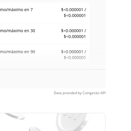
imo/máximo en 7
$<0.000001 /
$<0.000001
imo/máximo en 30
$<0.000001 /
$<0.000001
imo/máximo en 90
$<0.000001 /
$<0.000001
imo/máximo en 52
$<0.000001 /
$<0.000001
anas
Data provided by
Coingecko
API
mo histórico
$0,00003418
23, 2024 (2 years
99.77%
$<0.000001
Time Low
34.36%
6, 2026 (2 months ago)