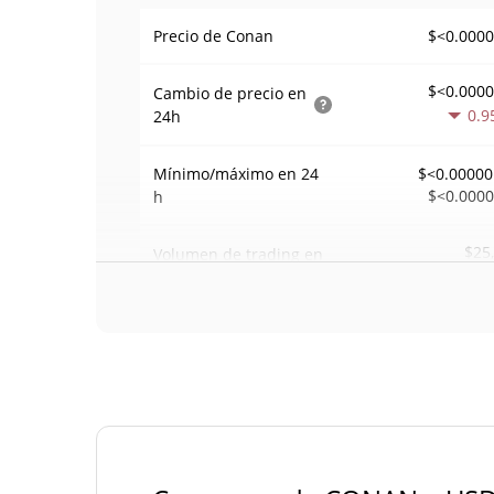
$<0.000
Precio de Conan
$<0.000
Cambio de precio en
0.9
24h
Mínimo/máximo en 24
$<0.00000
$<0.000
h
$25
Volumen de trading en
0.1
24 h
Volumen/capitalización
0,00033274
de mercado
Dominancia en el
0,000003400700
mercado
#61
Rango en el mercado