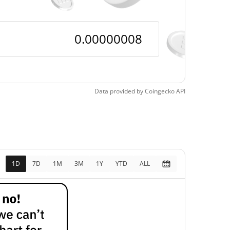
Data provided by
Coingecko
API
1D
7D
1M
3M
1Y
YTD
ALL