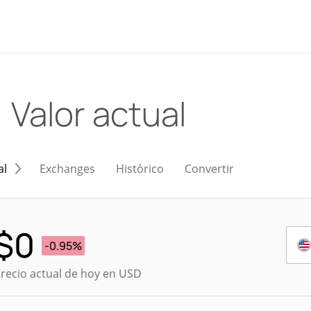
)
Valor actual
al
Exchanges
Histórico
Convertir
$
0
-0.95%
recio actual de hoy en USD