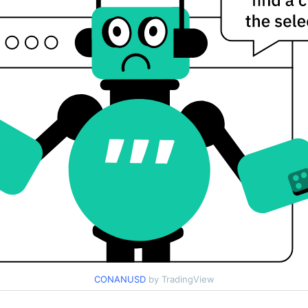
CONANUSD
by TradingView