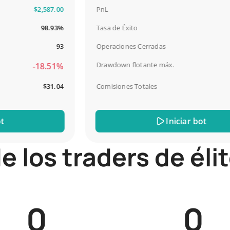
$2,587.00
PnL
$4
98.93%
Tasa de Éxito
93
Operaciones Cerradas
Drawdown flotante máx.
-18.51%
-
$31.04
Comisiones Totales
Iniciar bot
e los traders de él
0
0