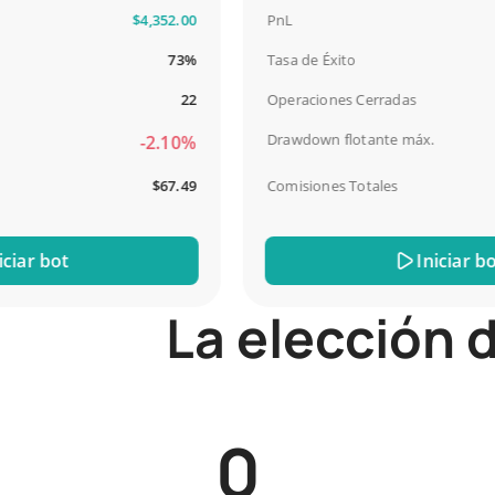
$4,352.00
PnL
73%
Tasa de Éxito
22
Operaciones Cerradas
Drawdown flotante máx.
-2.10%
$67.49
Comisiones Totales
r bot
Iniciar bot
La elección d
0