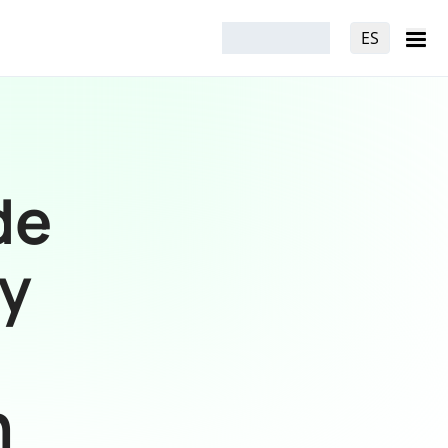
ES
de
y
n