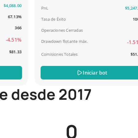
,088.00
PnL
$5,247.00
67.13%
Tasa de Éxito
100%
366
Operaciones Cerradas
13
4.51%
Drawdown flotante máx.
-1.51%
$81.33
Comisiones Totales
$51.44
Iniciar bot
ite desde 2017
0