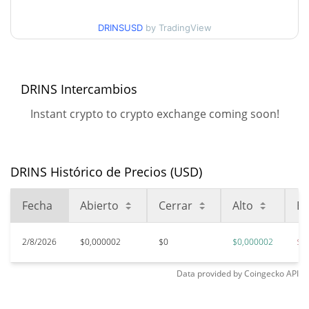
$0,0000021288279
semanas
DRINSUSD
by TradingView
$0,00017398
Máximo histórico
98.79%
jun. 30, 2026 (1 months ago)
DRINS Intercambios
$0,0000021
All Time Low
Instant crypto to crypto exchange coming soon!
0.24%
ago. 3, 2026 (5 days ago)
DRINS Histórico de Precios (USD)
Fecha
Abierto
Cerrar
Alto
Ba
2/8/2026
$0,000002
$0
$0,000002
$0
Data provided by
Coingecko
API