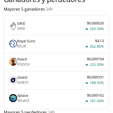
Mayores 5 ganadores
24h
$0,000026
OKIE
OKIE
263.50%
$4,13
Royal Euro
REUR
262.80%
$0,000194
Pooch
POOCH
225.30%
$0,000331
Givest
GIVEST
188.50%
$0,000162
3place
3PLACE
181.30%
Mayores 5 perdedores
24h