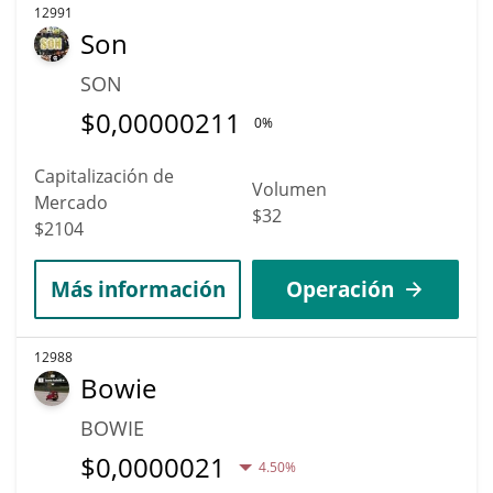
12991
Son
SON
$
0,00000211
0%
Capitalización de
Volumen
Mercado
$32
$2104
Más información
Operación
12988
Bowie
BOWIE
$
0,0000021
4.50%