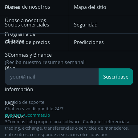
Señales de
Aviso de privacidad
KuCoin
Solana
Acerca de nosotros
Planes
Mapa del sitio
criptomonedas
hasta el 18 de
Mean Reversion
diciembre de 2025
HTX
BNB
Trading
Únase a nosotros
Exchanges
Socios comerciales
Seguridad
Aviso de privacidad a
Bybit
Position Trading
Programa de
partir del 29 de
afiliados
Gráficos de precios
Predicciones
diciembre de 2024
Day Trading
3Commas y Binance
Otra documentación
Breakout Trading
¡Reciba nuestro resumen semanal!
legal
Blog
Suscríbase
Centro de
información
Servicio de soporte
FAQ
Chat en vivo disponible 24/7
support@3commas.io
Reseñas
3Commas solo proporciona software. Cualquier referencia a
trading, exchange, transferencias o servicios de monederos,
entre otros, corresponde a servicios ofrecidos por