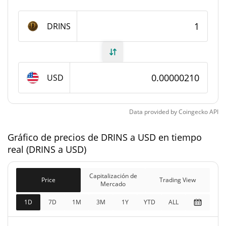
999.794.267,098 DRINS
Suministro total
DRINS
1.000.000.000 DRINS
Suministro máximo
Capitalización de mercado de DRINS
USD
Capitalización de
$2100,22
Mercado
Data provided by
Coingecko
API
Capitalización de
$2100,22
mercado
Gráfico de precios de DRINS a USD en tiempo
0.01%
completamente diluida
real (DRINS a USD)
Precio de ayer de DRINS
Capitalización de
Price
Trading View
Mercado
$0,0000020964278 /
Mínimo/máximo de ayer
1D
7D
1M
3M
1Y
YTD
ALL
$0,0000021044399