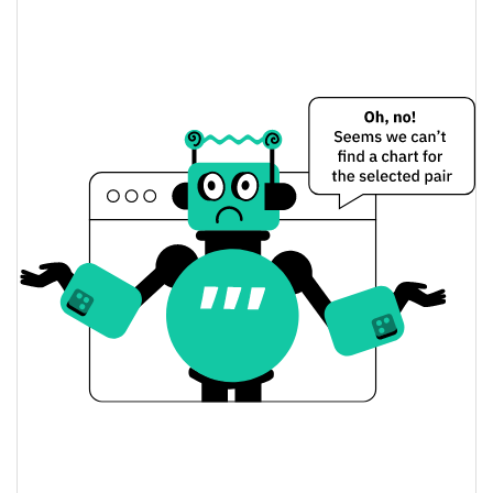
$0,0000020964278 /
Apertura/cierre de ayer
$0,0000021044399
0.02%
Cambio de ayer
$11,425892
Volumen de ayer
Historial de precios de DRINS
$0,0000020964278 /
Mínimo/máximo en 7 días
$0,0000021288279
Mínimo/máximo en 30
$0,0000020964278 /
$0,0000021281122
días
Mínimo/máximo en 90
$0,0000020964278 /
$0,0000021288279
días
Mínimo/máximo en 52
$0,0000020964278 /