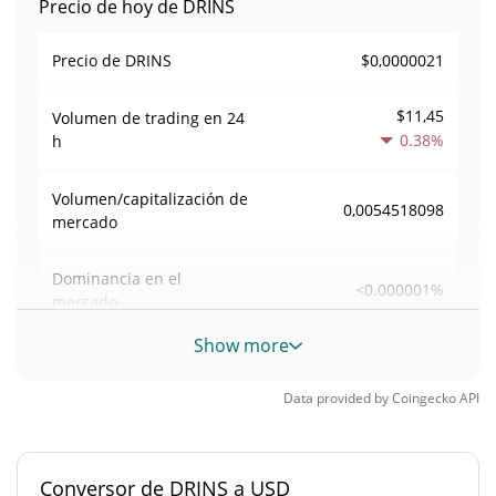
Precio de hoy de DRINS
$0,0000021
Precio de DRINS
$11,45
Volumen de trading en
24
0.38%
h
Volumen/capitalización de
0,0054518098
mercado
Dominancia en el
<0.000001%
mercado
Show more
#12989
Rango en el mercado
Data provided by
Coingecko
API
Suministro de DRINS
999.794.267,098 DRINS
Suministro circulante
Conversor de DRINS a USD