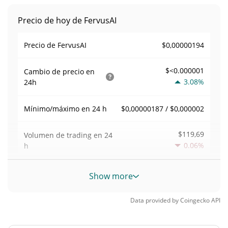
Precio de hoy de FervusAI
$0,00000194
Precio de FervusAI
$<0.000001
Cambio de precio en
3.08%
24h
$0,00000187 / $0,000002
Mínimo/máximo en 24 h
$119,69
Volumen de trading en
24
0.06%
h
Volumen/capitalización de
Show more
0,061751899
mercado
Data provided by
Coingecko
API
Dominancia en el
<0.000001%
mercado