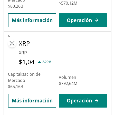
$570,12M
$80,26B
Más información
Operación
6
XRP
XRP
$
1,04
2.20%
Capitalización de
Volumen
Mercado
$792,64M
$65,16B
Más información
Operación