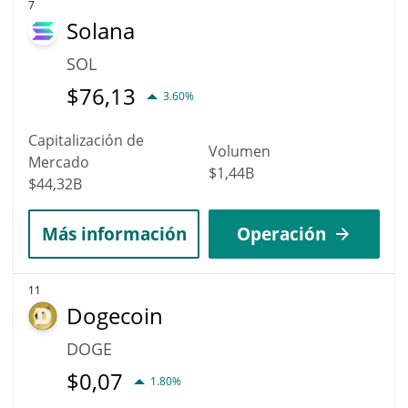
7
Solana
SOL
$
76,13
3.60%
Capitalización de
Volumen
Mercado
$1,44B
$44,32B
Más información
Operación
11
Dogecoin
DOGE
$
0,07
1.80%