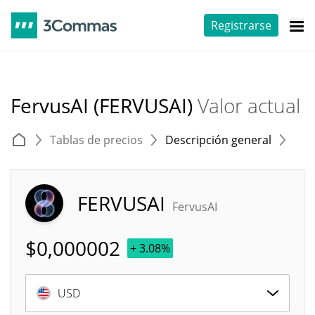
Registrarse
FervusAI (FERVUSAI)
Valor actual
Tablas de precios
Descripción general
E
FERVUSAI
FervusAI
$
0,000002
+ 3.08%
USD