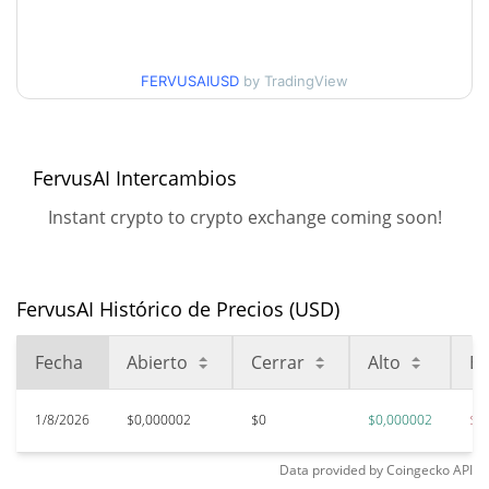
Mínimo/máximo en 30
$0,000001869335 /
$0,0000018811039
días
FERVUSAIUSD
by TradingView
Mínimo/máximo en 90
$0,000001869335 /
$0,0000018811039
días
FervusAI Intercambios
Mínimo/máximo en 52
$0,000001869335 /
$0,0000018811039
semanas
Instant crypto to crypto exchange coming soon!
$0,0001346
Máximo histórico
98.56%
may. 3, 2026 (3 months ago)
FervusAI Histórico de Precios (USD)
$0,00000174
All Time Low
11.18%
jun. 10, 2026 (1 months ago)
Fecha
Abierto
Cerrar
Alto
Ba
1/8/2026
$0,000002
$0
$0,000002
$0
Data provided by
Coingecko
API