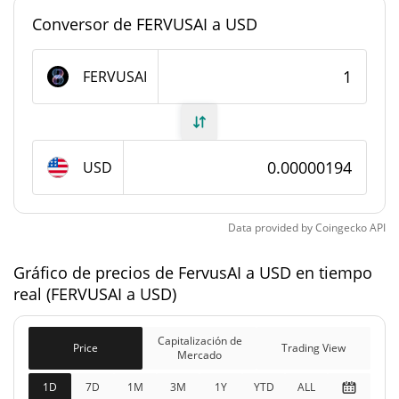
Conversor de FERVUSAI a USD
#13099
Rango en el mercado
Suministro de FervusAI
FERVUSAI
999.752.463,993 FERVUSAI
Suministro circulante
999.752.463,993 FERVUSAI
Suministro total
USD
1.000.000.000 FERVUSAI
Suministro máximo
Data provided by
Coingecko
API
Capitalización de mercado de FervusAI
Gráfico de precios de FervusAI a USD en tiempo
real (FERVUSAI a USD)
$1938,24
Capitalización de
3.06%
Mercado
Capitalización de
Price
Trading View
Mercado
Capitalización de
$1938,24
mercado
1D
7D
1M
3M
1Y
YTD
ALL
3.54%