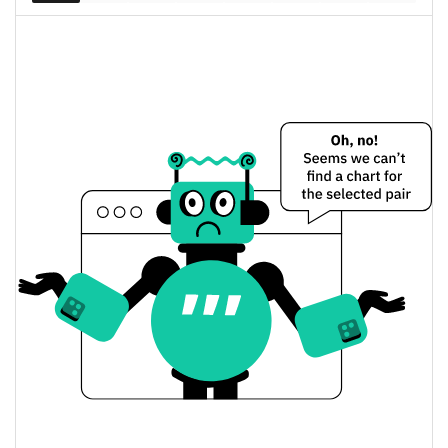
completamente diluida
Precio de ayer de FervusAI
$0,0000018719274 /
Mínimo/máximo de ayer
$0,0000018730779
$0,0000018719274 /
Apertura/cierre de ayer
$0,0000018730779
3.60%
Cambio de ayer
$2,1994767
Volumen de ayer
Historial de precios de FervusAI
$0,000001869335 /
Mínimo/máximo en 7 días
$0,0000019903405