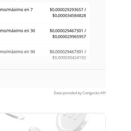
imo/máximo en 7
$0,000029293657 /
$0,000034584828
imo/máximo en 30
$0,000029467301 /
$0,000029965957
imo/máximo en 90
$0,000029467301 /
$0,000030424192
imo/máximo en 52
$0,000029467301 /
$0,000035025091
anas
Data provided by
Coingecko
API
mo histórico
$0,00029479
2, 2026 (1 months
90.11%
$<0.000001
Time Low
>1000000%
1, 2026 (4 months ago)