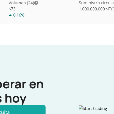
Volumen (24)
Suministro circul
$
73
1.000.000.000
$FY
0.16%
perar en
 hoy
tuita