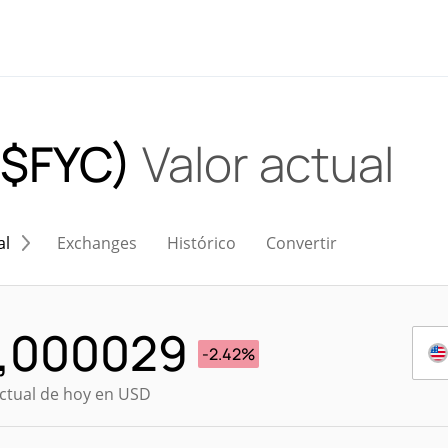
 ($FYC)
Valor actual
al
Exchanges
Histórico
Convertir
,000029
-2.42%
actual de hoy en USD