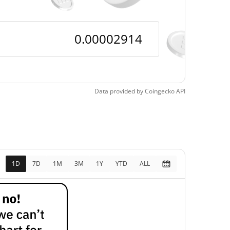
Data provided by
Coingecko
API
1D
7D
1M
3M
1Y
YTD
ALL