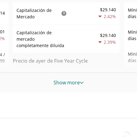
$29.140
Mín
Capitalización de
914
2.42%
días
Mercado
001
Mín
Capitalización de
$29.140
2%
días
mercado
2.39%
completamente diluida
Mín
4 /
Precio de ayer de Five Year Cycle
días
995
Mínimo/máximo de
$0,000029830369 /
Mín
,09
$0,000029879563
ayer
Show more
sem
6%
$0,000029879563 /
Máxi
Apertura/cierre de ayer
361
$0,000029830369
jul. 
ago)
2.39%
Cambio de ayer
5%
All 
abr. 
$67,360649
Volumen de ayer