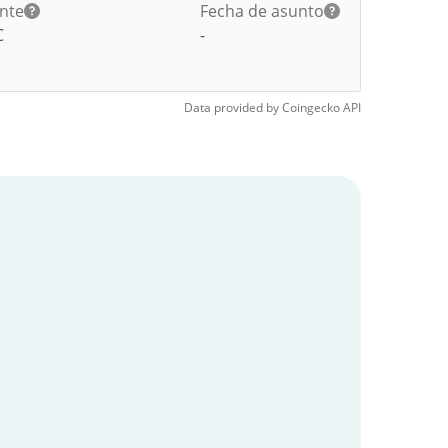
ante
Fecha de asunto
C
-
Data provided by
Coingecko
API