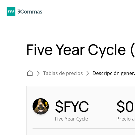
Five Year Cycle
Tablas de precios
Descripción gener
$FYC
$
0
Five Year Cycle
Precio 