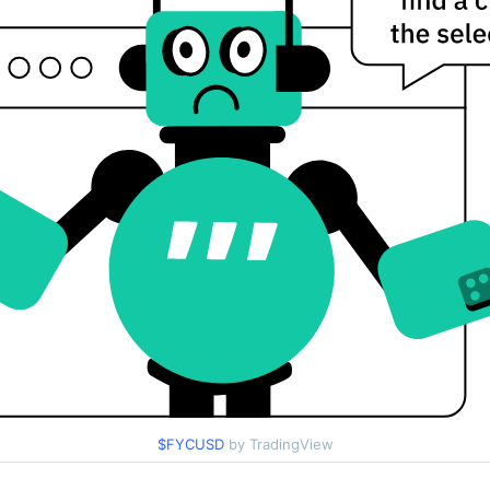
$FYCUSD
by TradingView