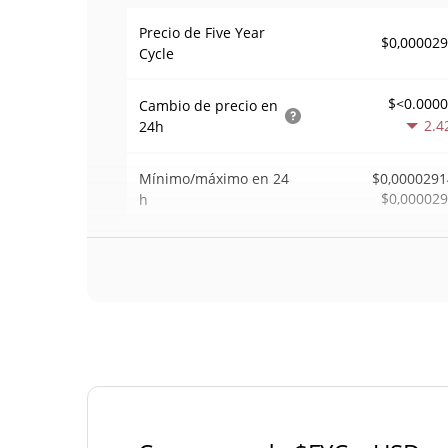
Precio de Five Year
$0,00002
Cycle
$<0.000
Cambio de precio en
2.4
24h
Mínimo/máximo en 24
$0,0000291
$0,00002
h
$73
Volumen de trading en
0.1
24 h
Volumen/capitalización
0,0025082
de mercado
Dominancia en el
0,000001279225
mercado