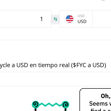
67
USD
USD
FYC
FYC
FYC
Cycle a USD en tiempo real ($FYC a USD)