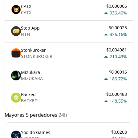
$0,000006
CATX
CATX
936.40%
$0,00023
Step App
FITFI
436.16%
$0,004981
StonkBroker
STONKBROKER
210.49%
$0,00016
Mizukara
MIZUKARA
186.72%
$0,000488
Backed
BACKED
148.55%
Mayores 5 perdedores
24h
$0,0208
Yooldo Games