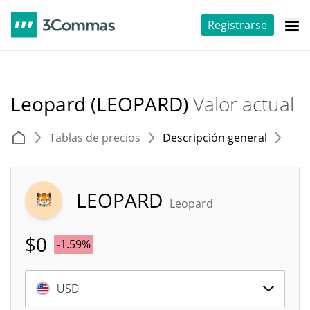
Registrarse
Leopard (LEOPARD)
Valor actual
Tablas de precios
Descripción general
E
LEOPARD
Leopard
$
0
-1.59%
USD