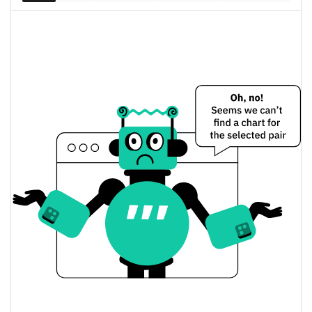
$227.494
mercado
1.07%
completamente diluida
Precio de ayer de Leopard
$<0.000001 / $<0.000001
Mínimo/máximo de ayer
$<0.000001 / $<0.000001
Apertura/cierre de ayer
1.07%
Cambio de ayer
$5,0517254
Volumen de ayer
Historial de precios de Leopard
$<0.000001 / $<0.000001
Mínimo/máximo en 7 días
Mínimo/máximo en 30