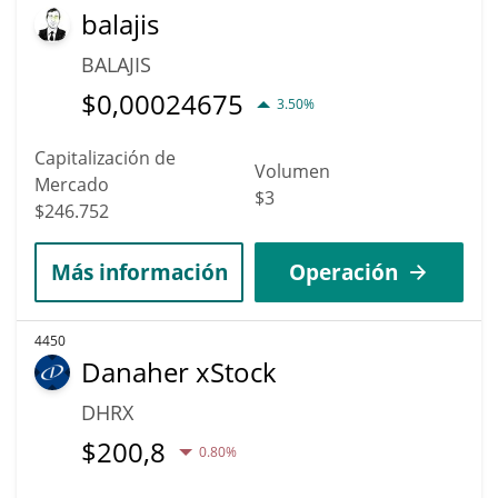
balajis
BALAJIS
$
0,00024675
3.50%
Capitalización de
Volumen
Mercado
$3
$246.752
Más información
Operación
4450
Danaher xStock
DHRX
$
200,8
0.80%