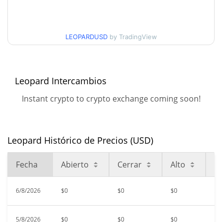
$<0.000001 / $<0.000001
días
Mínimo/máximo en 90
LEOPARDUSD
by TradingView
$<0.000001 / $<0.000001
días
Mínimo/máximo en 52
$<0.000001 / $<0.000001
Leopard Intercambios
semanas
Instant crypto to crypto exchange coming soon!
$<0.000001
Máximo histórico
98.77%
oct. 16, 2021 (4 years ago)
Leopard Histórico de Precios (USD)
$<0.000001
All Time Low
>1000000%
abr. 1, 2026 (4 months ago)
Fecha
Abierto
Cerrar
Alto
B
6/8/2026
$0
$0
$0
$0
5/8/2026
$0
$0
$0
$0