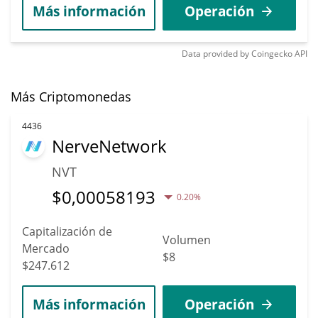
Más información
Operación
Data provided by
Coingecko
API
Más Criptomonedas
4436
NerveNetwork
NVT
$
0,00058193
0.20%
Capitalización de
Volumen
Mercado
$8
$247.612
Más información
Operación