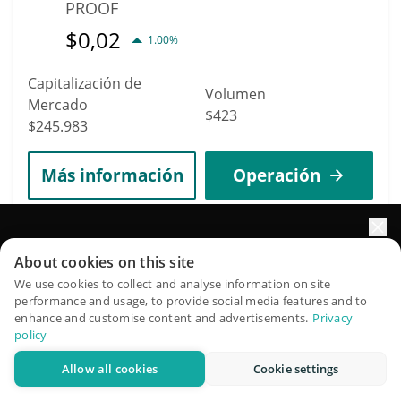
PROOF
$
0,02
1.00%
Capitalización de
Volumen
Mercado
$423
$245.983
Más información
Operación
4847
Impulse el crecimiento de su portafolio con IA
Media Licensing Token
About cookies on this site
QuantPilot es una plataforma integral de estrategias donde
We use cookies to collect and analyse information on site
MLT
performance and usage, to provide social media features and to
agentes autónomos crean, hacen backtesting y optimizan
$
0,00122955
enhance and customise content and advertisements.
Privacy
2.70%
sus estrategias y realizan investigación de mercado
policy
Capitalización de
Allow all cookies
Cookie settings
Volumen
Pruébelo gratis
Mercado
$213