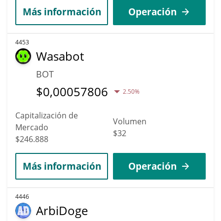
Más información
Operación
4453
Wasabot
BOT
$
0,00057806
2.50%
Capitalización de
Volumen
Mercado
$32
$246.888
Más información
Operación
4446
ArbiDoge