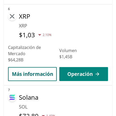
6
XRP
XRP
$
1,03
2.10%
Capitalización de
Volumen
Mercado
$1,45B
$64,28B
Más información
Operación
7
Solana
SOL
$
72,89
1.40%