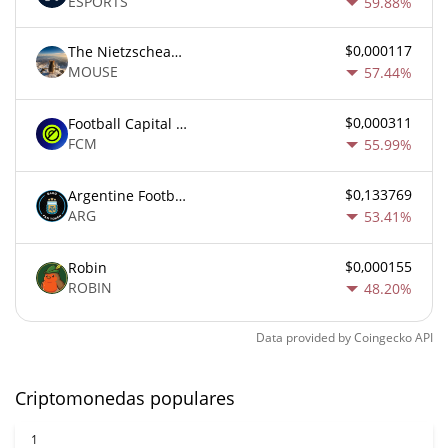
ESPORTS
59.88%
$0,000117
The Nietzschean Mouse
MOUSE
57.44%
$0,000311
Football Capital Markets
FCM
55.99%
$0,133769
Argentine Football Association Fan Token
ARG
53.41%
$0,000155
Robin
ROBIN
48.20%
Data provided by
Coingecko
API
Criptomonedas populares
1