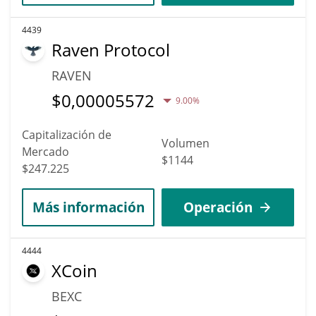
4439
Raven Protocol
RAVEN
$
0,00005572
9.00%
Capitalización de
Volumen
Mercado
$1144
$247.225
Más información
Operación
4444
XCoin
BEXC