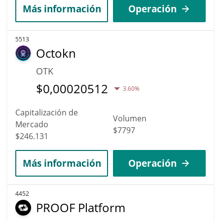
Más información
Operación
5513
Octokn
OTK
$
0,00020512
3.60%
Capitalización de
Volumen
Mercado
$7797
$246.131
Más información
Operación
4452
PROOF Platform