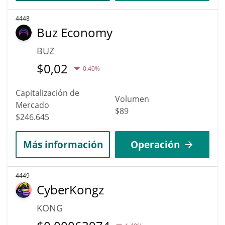
4448
Buz Economy
BUZ
$
0,02
0.40%
Capitalización de
Volumen
Mercado
$89
$246.645
Más información
Operación
4449
CyberKongz
KONG