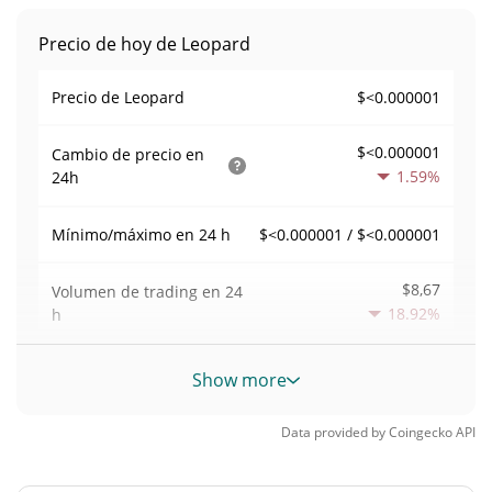
Precio de hoy de Leopard
$<0.000001
Precio de Leopard
$<0.000001
Cambio de precio en
1.59%
24h
$<0.000001 / $<0.000001
Mínimo/máximo en 24 h
$8,67
Volumen de trading en
24
18.92%
h
Volumen/capitalización de
Show more
0,000038110895
mercado
Data provided by
Coingecko
API
Dominancia en el
0,000010012541%
mercado