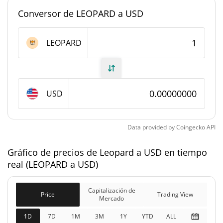
Conversor de LEOPARD a USD
#4537
Rango en el mercado
Suministro de Leopard
LEOPARD
1.000.000.000.000.000.000
Suministro circulante
LEOPARD
USD
1.000.000.000.000.000.000
Suministro total
LEOPARD
Data provided by
Coingecko
API
0 LEOPARD
Suministro máximo
Gráfico de precios de Leopard a USD en tiempo
Capitalización de mercado de Leopard
real (LEOPARD a USD)
$227.494
Capitalización de
Capitalización de
Price
Trading View
1.59%
Mercado
Mercado
1D
7D
1M
3M
1Y
YTD
ALL
Capitalización de