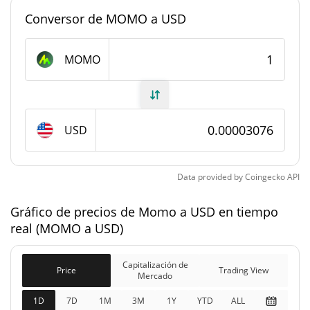
mercado
Conversor de MOMO a USD
#7950
Rango en el mercado
MOMO
Suministro de Momo
949.989.070,611 MOMO
Suministro circulante
USD
999.971.925,321 MOMO
Suministro total
1.000.000.000 MOMO
Suministro máximo
Data provided by
Coingecko
API
Gráfico de precios de Momo a USD en tiempo
Capitalización de mercado de Momo
real (MOMO a USD)
$29.220
Capitalización de
12.84%
Mercado
Capitalización de
Price
Trading View
Mercado
Capitalización de
1D
7D
1M
3M
1Y
YTD
ALL
$30.758