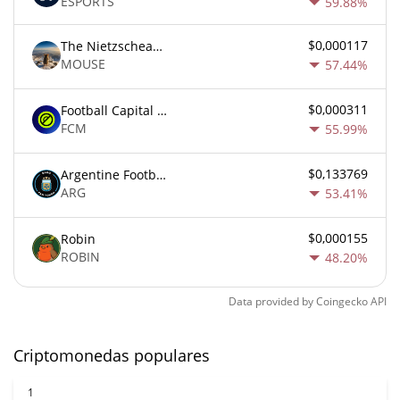
ESPORTS
59.88%
$0,000117
The Nietzschean Mouse
MOUSE
57.44%
$0,000311
Football Capital Markets
FCM
55.99%
$0,133769
Argentine Football Association Fan Token
ARG
53.41%
$0,000155
Robin
ROBIN
48.20%
Data provided by
Coingecko
API
Criptomonedas populares
1