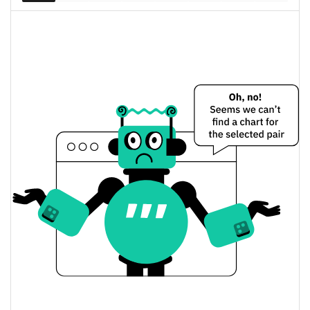
mercado
0.14%
completamente diluida
Precio de ayer de Momo
$0,000030703149 /
Mínimo/máximo de ayer
$0,000030727926
$0,000030703149 /
Apertura/cierre de ayer
$0,000030727926
0.14%
Cambio de ayer
$678,94632
Volumen de ayer
Historial de precios de Momo
$0,000030703149 /
Mínimo/máximo en 7 días
$0,000041975057