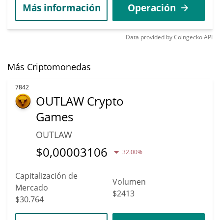
Más información
Operación
Data provided by
Coingecko
API
Más Criptomonedas
7842
OUTLAW Crypto
Games
OUTLAW
$
0,00003106
32.00%
Capitalización de
Volumen
Mercado
$2413
$30.764