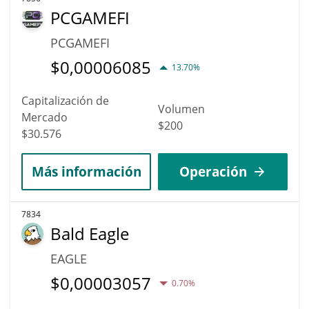
PCGAMEFI
PCGAMEFI
$
0,00006085
13.70%
Capitalización de
Volumen
Mercado
$200
$30.576
Más información
Operación
7834
Bald Eagle
EAGLE
$
0,00003057
0.70%