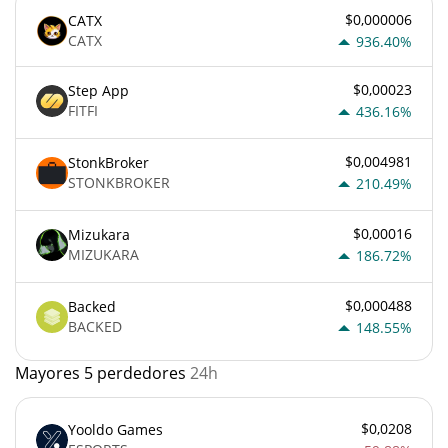
$0,000006
CATX
CATX
936.40%
$0,00023
Step App
FITFI
436.16%
$0,004981
StonkBroker
STONKBROKER
210.49%
$0,00016
Mizukara
MIZUKARA
186.72%
$0,000488
Backed
BACKED
148.55%
Mayores 5 perdedores
24h
$0,0208
Yooldo Games