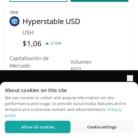
7858
Hyperstable USD
USH
$
1,06
0.10%
Capitalización de
Volumen
Mercado
$571
$30.549
Impulse el crecimiento de su portafolio con IA
Más información
Operación
About cookies on this site
QuantPilot es una plataforma integral de estrategias donde
We use cookies to collect and analyse information on site
performance and usage, to provide social media features and to
agentes autónomos crean, hacen backtesting y optimizan
7849
enhance and customise content and advertisements.
Privacy
sus estrategias y realizan investigación de mercado
psyopcat
policy
Allow all cookies
Cookie settings
PCAT
Pruébelo gratis