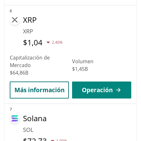
6
XRP
XRP
$
1,04
2.40%
Capitalización de
Volumen
Mercado
$1,45B
$64,86B
Más información
Operación
7
Solana
SOL
$
72,73
1.90%