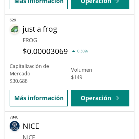
Más información
Operación
629
just a frog
FROG
$
0,00003069
0.50%
Capitalización de
Volumen
Mercado
$149
$30.688
Más información
Operación
7840
NICE
NICE