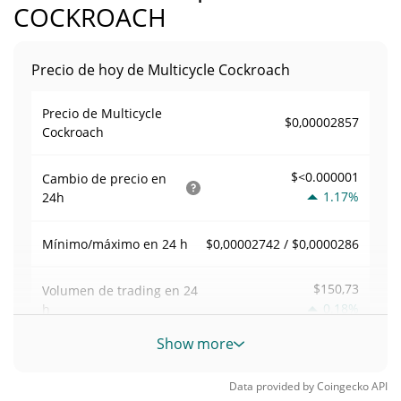
COCKROACH
Precio de hoy de Multicycle Cockroach
Precio de Multicycle
$0,00002857
Cockroach
$<0.000001
Cambio de precio en
1.17%
24h
$0,00002742 / $0,0000286
Mínimo/máximo en 24 h
$150,73
Volumen de trading en
24
0.18%
h
Show more
Volumen/capitalización de
0,0052802494
mercado
Data provided by
Coingecko
API