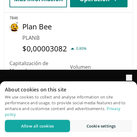
7846
Plan Bee
PLANB
$
0,00003082
0.80%
Capitalización de
Volumen
Mercado
$5
$30.521
Impulse el crecimiento de su portafolio con IA
About cookies on this site
Más información
Operación
QuantPilot es una plataforma integral de estrategias donde
We use cookies to collect and analyse information on site
performance and usage, to provide social media features and to
agentes autónomos crean, hacen backtesting y optimizan
enhance and customise content and advertisements.
Privacy
sus estrategias y realizan investigación de mercado
7852
policy
Patientory
Allow all cookies
Cookie settings
Pruébelo gratis
PTOY