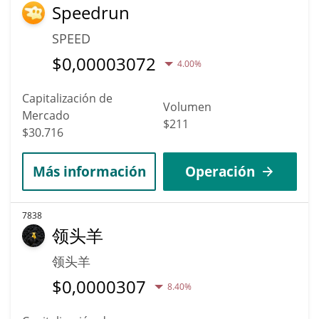
Speedrun
SPEED
$
0,00003072
4.00%
Capitalización de
Volumen
Mercado
$211
$30.716
Más información
Operación
7838
领头羊
领头羊
$
0,0000307
8.40%