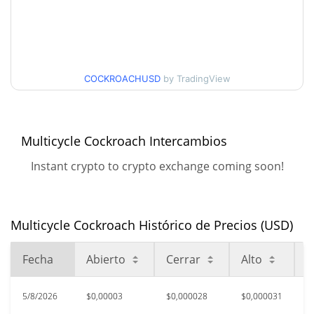
Historial de precios de Multicycle Cockroach
$0,000027523107 /
Mínimo/máximo en 7 días
$0,000038062256
COCKROACHUSD
by TradingView
Mínimo/máximo en 30
$0,000027808316 /
$0,000030835753
días
Multicycle Cockroach Intercambios
Mínimo/máximo en 90
$0,000027808316 /
Instant crypto to crypto exchange coming soon!
$0,000036420899
días
Mínimo/máximo en 52
$0,000027808316 /
Multicycle Cockroach Histórico de Precios (USD)
$0,000038062256
semanas
Fecha
Abierto
Cerrar
Alto
B
$0,00012928
Máximo histórico
77.90%
jun. 2, 2026 (2 months ago)
5/8/2026
$0,00003
$0,000028
$0,000031
$
$0,00002742