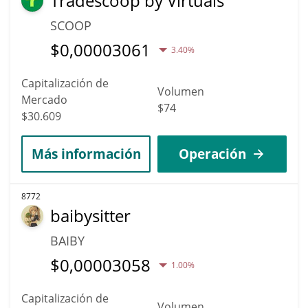
Tradescoop by Virtuals
SCOOP
$
0,00003061
3.40%
Capitalización de
Volumen
Mercado
$74
$30.609
Más información
Operación
8772
baibysitter
BAIBY
$
0,00003058
1.00%
Capitalización de
Volumen