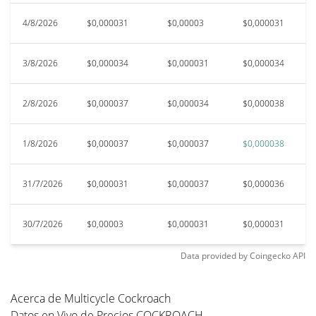
All Time Low
4.20%
ago. 6, 2026 (0 days ago)
4/8/2026
$0,000031
$0,00003
$0,000031
$
3/8/2026
$0,000034
$0,000031
$0,000034
$
2/8/2026
$0,000037
$0,000034
$0,000038
$
1/8/2026
$0,000037
$0,000037
$0,000038
$
31/7/2026
$0,000031
$0,000037
$0,000036
$
30/7/2026
$0,00003
$0,000031
$0,000031
$
Data provided by
Coingecko
API
Acerca de Multicycle Cockroach
Datos en Vivo de Precios COCKROACH