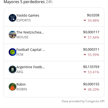
Mayores 5 perdedores
24h
$0,0208
Yooldo Games
ESPORTS
59.88%
$0,000117
The Nietzschean Mouse
MOUSE
57.44%
$0,000311
Football Capital Markets
FCM
55.99%
$0,133769
Argentine Football Association Fan Token
ARG
53.41%
$0,000155
Robin
ROBIN
48.20%
Data provided by
Coingecko
API