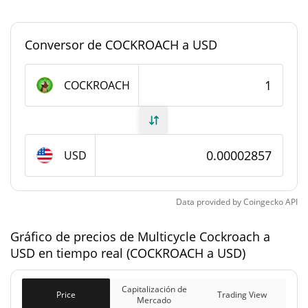
Dominancia en el
0,0000012563759%
mercado
Conversor de COCKROACH a USD
#8000
Rango en el mercado
COCKROACH
Suministro de Multicycle Cockroach
999.251.038,841
Suministro circulante
COCKROACH
USD
999.251.038,841
Suministro total
COCKROACH
Data provided by
Coingecko
API
1.000.000.000
Gráfico de precios de Multicycle Cockroach a
Suministro máximo
COCKROACH
USD en tiempo real (COCKROACH a USD)
Capitalización de mercado de Multicycle
Capitalización de
Cockroach
Price
Trading View
Mercado