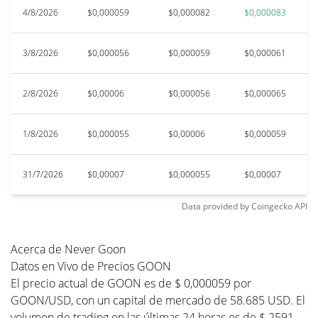
4/8/2026
$0,000059
$0,000082
$0,000083
$
3/8/2026
$0,000056
$0,000059
$0,000061
$
2/8/2026
$0,00006
$0,000056
$0,000065
$
1/8/2026
$0,000055
$0,00006
$0,000059
$
31/7/2026
$0,00007
$0,000055
$0,00007
$
Data provided by
Coingecko
API
Acerca de Never Goon
Datos en Vivo de Precios GOON
El precio actual de GOON es de $ 0,000059 por
GOON/USD, con un capital de mercado de 58.685 USD. El
volumen de trading en las últimas 24 horas es de $ 2591