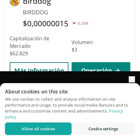
Birddog
BIRDDOG
$
0,00000015
0.20%
Capitalización de
Volumen
Mercado
$3
$62.829
Más información
Operación
Impulse el crecimiento de su portafolio con IA
6543
About cookies on this site
Jackal Protocol
QuantPilot es una plataforma integral de estrategias donde
We use cookies to collect and analyse information on site
performance and usage, to provide social media features and to
agentes autónomos crean, hacen backtesting y optimizan
JKL
enhance and customise content and advertisements.
Privacy
sus estrategias y realizan investigación de mercado
policy
$
0,00047631
3.70%
Allow all cookies
Cookie settings
Pruébelo gratis
Capitalización de
Volumen