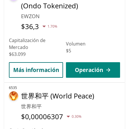
(Ondo Tokenized)
EWZON
$
36,3
1.70%
Capitalización de
Volumen
Mercado
$5
$63.099
Más información
Operación
6535
世界和平 (World Peace)
世界和平
$
0,00006307
0.30%