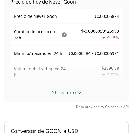
Precio de hoy de Never Goon
$0,00005874
Precio de Never Goon
$-0,0000059125993
Cambio de precio en
9.15%
24h
$0,0000584 / $0,00006971
Mínimo/máximo en 24 h
$2590,58
Volumen de trading en
24
3.53%
h
Volumen/capitalización de
Show more
0,044143819
mercado
Data provided by
Coingecko
API
Dominancia en el
0,0000025828635%
mercado
Conversor de GOON a USD