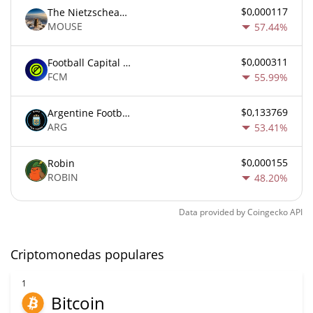
$0,000117
The Nietzschean Mouse
MOUSE
57.44%
$0,000311
Football Capital Markets
FCM
55.99%
$0,133769
Argentine Football Association Fan Token
ARG
53.41%
$0,000155
Robin
ROBIN
48.20%
Data provided by
Coingecko
API
Criptomonedas populares
1
Bitcoin