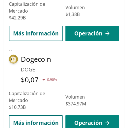
Capitalización de
Volumen
Mercado
$1,38B
$42,29B
Más información
Operación
11
Dogecoin
DOGE
$
0,07
0.90%
Capitalización de
Volumen
Mercado
$374,97M
$10,73B
Más información
Operación