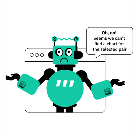
Precio de ayer de Never Goon
$0,000058702277 /
Mínimo/máximo de ayer
$0,000059997975
$0,000058702277 /
Apertura/cierre de ayer
$0,000059997975
1.03%
Cambio de ayer
$2662,2338
Volumen de ayer
Historial de precios de Never Goon
$0,000050751026 /
Mínimo/máximo en 7 días
$0,00008340832
Mínimo/máximo en 30
$0,000058702277 /