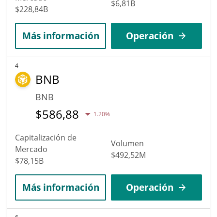
$6,81B
$228,84B
Más información
Operación
4
BNB
BNB
$
586,88
1.20%
Capitalización de
Volumen
Mercado
$492,52M
$78,15B
Más información
Operación