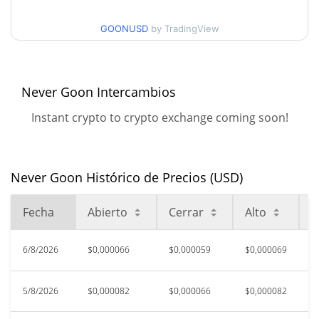
$0,000069233711
días
GOONUSD
by TradingView
Mínimo/máximo en 90
$0,000050751026 /
$0,00008340832
días
Never Goon Intercambios
Mínimo/máximo en 52
$0,000050751026 /
$0,00008340832
semanas
Instant crypto to crypto exchange coming soon!
$0,00060729
Máximo histórico
90.33%
jul. 4, 2026 (1 months ago)
Never Goon Histórico de Precios (USD)
$0,00003659
All Time Low
60.53%
jul. 18, 2026 (19 days ago)
Fecha
Abierto
Cerrar
Alto
B
6/8/2026
$0,000066
$0,000059
$0,000069
$
5/8/2026
$0,000082
$0,000066
$0,000082
$