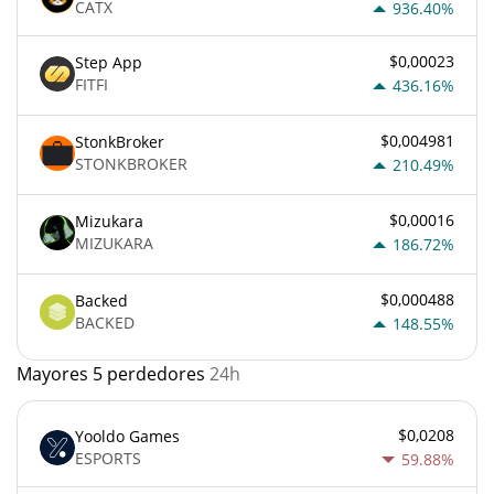
CATX
936.40%
$0,00023
Step App
FITFI
436.16%
$0,004981
StonkBroker
STONKBROKER
210.49%
$0,00016
Mizukara
MIZUKARA
186.72%
$0,000488
Backed
BACKED
148.55%
Mayores 5 perdedores
24h
$0,0208
Yooldo Games
ESPORTS
59.88%