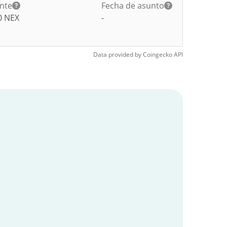
ante
Fecha de asunto
0
NEX
-
Data provided by
Coingecko
API