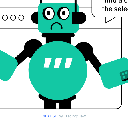
NEXUSD
by TradingView