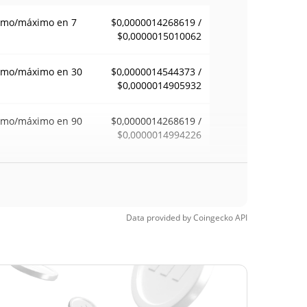
imo/máximo en 7
$0,0000014268619 /
$0,0000015010062
imo/máximo en 30
$0,0000014544373 /
$0,0000014905932
imo/máximo en 90
$0,0000014268619 /
$0,0000014994226
imo/máximo en 52
$0,0000014268619 /
$0,0000015016627
anas
Data provided by
Coingecko
API
mo histórico
$0,00000695
21, 2026 (2 months
78.74%
$0,00000142
Time Low
3.78%
4, 2026 (2 days ago)