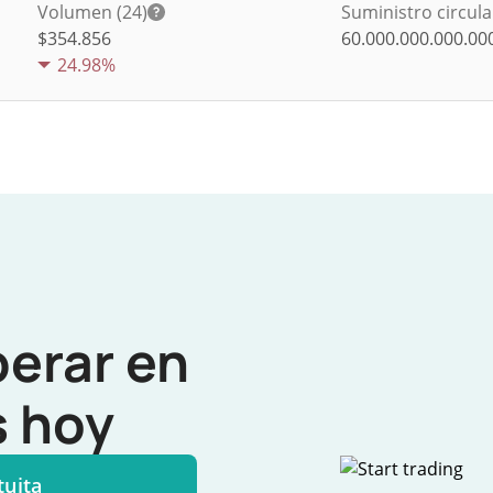
Volumen (24)
Suministro circul
$
354.856
60.000.000.000.00
24.98%
perar en
 hoy
tuita