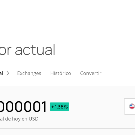
or actual
al
Exchanges
Histórico
Convertir
000001
+ 1.36%
ual de hoy en USD