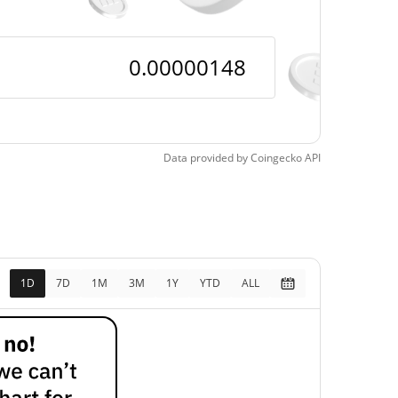
Data provided by
Coingecko
API
1D
7D
1M
3M
1Y
YTD
ALL