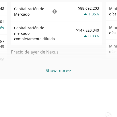
$88.692.203
148
Mín
Capitalización de
1.36%
días
Mercado
001
6%
Mín
Capitalización de
$147.820.340
días
mercado
0.03%
completamente diluida
6 /
Mín
149
Precio de ayer de Nexus
días
856
Mínimo/máximo de
$0,0000014766671 /
Mín
8%
$0,0000014788337
ayer
Show more
sem
983
$0,0000014766671 /
Máxi
Apertura/cierre de ayer
$0,0000014788337
may. 
ago)
3%
0.15%
Cambio de ayer
All 
ago. 
$266.054,92
Volumen de ayer
76