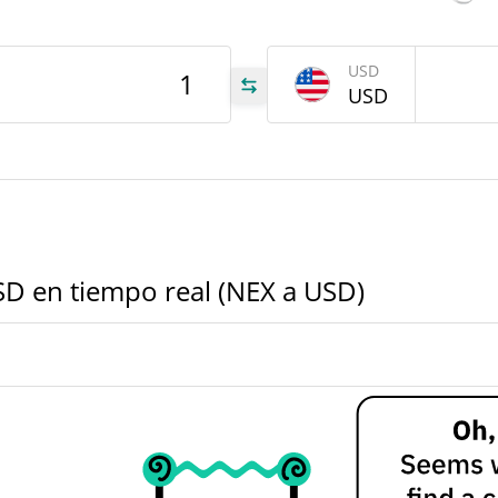
USD
USD
NEX
000
EX
000
EX
SD en tiempo real (NEX a USD)