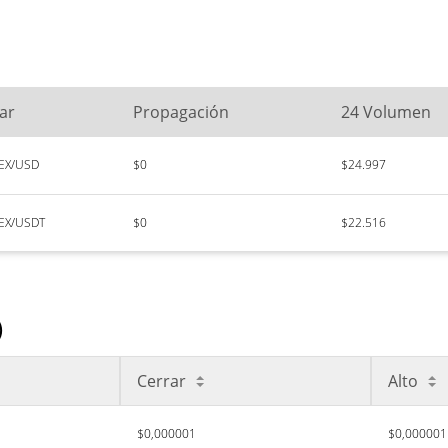
ar
Propagación
24 Volumen
EX/USD
$0
$24.997
EX/USDT
$0
$22.516
)
Cerrar
Alto
$0,000001
$0,000001