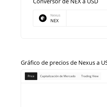
Conversor de NEX a USD
Suministro de Nexus
Nexus
NEX
60.000.000.000.000 
Suministro circulante
100.000.000.000.
Suministro total
N
100.000.000.000.
Suministro máximo
N
Gráfico de precios de Nexus a U
Price
Capitalización de Mercado
Trading View