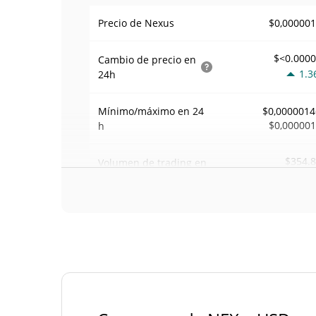
$0,00000
Precio de Nexus
$<0.000
Cambio de precio en
1.3
24h
Mínimo/máximo en 24
$0,0000014
$0,00000
h
$354.
Volumen de trading en
24.9
24 h
Volumen/capitalización
0,004000
de mercado
Dominancia en el
0,003903550
mercado
#2
Rango en el mercado