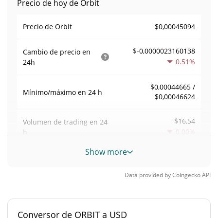
Precio de hoy de Orbit
$0,00045094
Precio de Orbit
$-0,0000023160138
Cambio de precio en
0.51%
24h
$0,00044665 /
Mínimo/máximo en 24 h
$0,00046624
$16,54
Volumen de trading en
24
0.00%
h
Show more
Volumen/capitalización de
0,00015073499
mercado
Data provided by
Coingecko
API
Dominancia en el
0,0000048170259%
mercado
Conversor de ORBIT a USD