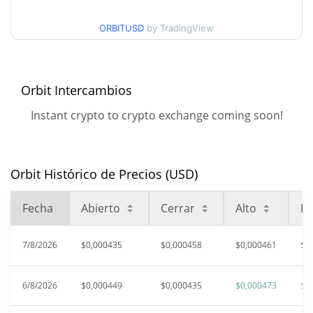
Mínimo/máximo en 30
$0,00043462709 /
$0,00046306563
días
ORBITUSD
by TradingView
Mínimo/máximo en 90
$0,00043462709 /
$0,000460783
días
Orbit Intercambios
Mínimo/máximo en 52
$0,00042779614 /
Instant crypto to crypto exchange coming soon!
$0,00047270026
semanas
$0,00238676
Máximo histórico
81.11%
jun. 1, 2026 (2 months ago)
Orbit Histórico de Precios (USD)
$0,00041327
All Time Low
Fecha
Abierto
Cerrar
Alto
Ba
9.11%
ago. 6, 2026 (1 days ago)
7/8/2026
$0,000435
$0,000458
$0,000461
$0
6/8/2026
$0,000449
$0,000435
$0,000473
$0