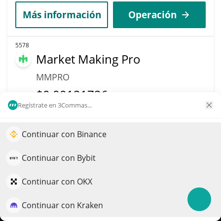
Más información
Operación
5578
Market Making Pro
MMPRO
$
0,00121726
3.40%
Regístrate en 3Commas...
Capitalización de
Volumen
Mercado
Continuar con Binance
$144
Impulse el crecimiento de su portafolio con IA
$121.725
QuantPilot es una plataforma integral de estrategias donde
Continuar con Bybit
Más información
Operación
agentes autónomos crean, hacen backtesting y optimizan
sus estrategias y realizan investigación de mercado
Continuar con OKX
5444
Continuar con Kraken
Pruébelo gratis
JunoCash