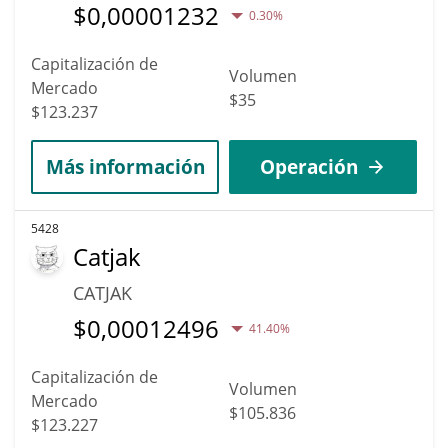
$
0,00001232
0.30%
Capitalización de
Volumen
Mercado
$35
$123.237
Más información
Operación
5428
Catjak
CATJAK
$
0,00012496
41.40%
Capitalización de
Volumen
Mercado
$105.836
$123.227