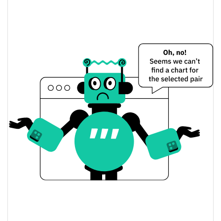
Precio de ayer de Orbit
$0,00045782189 /
Mínimo/máximo de ayer
$0,00045783
$0,00045782189 /
Apertura/cierre de ayer
$0,00045783
1.50%
Cambio de ayer
$16,792222
Volumen de ayer
Historial de precios de Orbit
$0,00042779614 /
Mínimo/máximo en 7 días
$0,00047270026