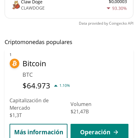
$0,00003
Claw Doge
CLAWDOGE
93.30%
Data provided by
Coingecko
API
Criptomonedas populares
1
Bitcoin
BTC
$
64.973
1.10%
Capitalización de
Volumen
Mercado
$21,47B
$1,3T
Más información
Operación