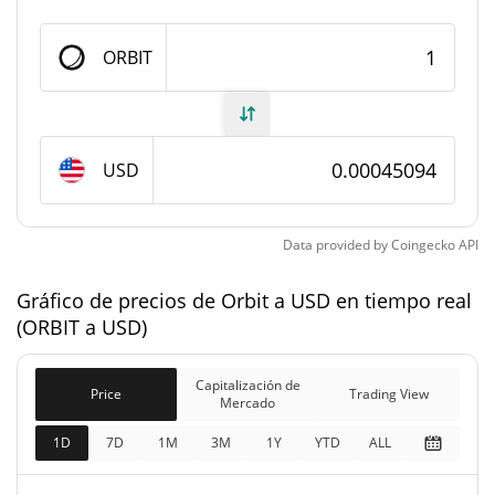
#5588
Rango en el mercado
ORBIT
Suministro de Orbit
243.334.259,973 ORBIT
Suministro circulante
USD
999.989.110,973 ORBIT
Suministro total
1.000.000.000 ORBIT
Suministro máximo
Data provided by
Coingecko
API
Gráfico de precios de Orbit a USD en tiempo real
Capitalización de mercado de Orbit
(ORBIT a USD)
$109.729
Capitalización de
0.51%
Mercado
Capitalización de
Price
Trading View
Mercado
Capitalización de
1D
7D
1M
3M
1Y
YTD
ALL
$450.933
mercado
1.50%
completamente diluida