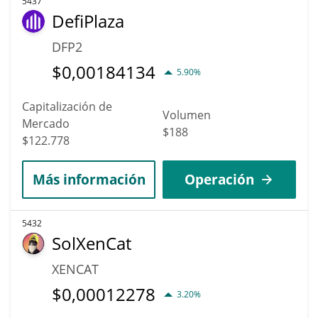
5437
DefiPlaza
DFP2
$
0,00184134
5.90%
Capitalización de
Volumen
Mercado
$188
$122.778
Más información
Operación
5432
SolXenCat
XENCAT
$
0,00012278
3.20%