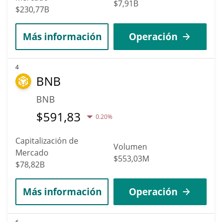
$7,91B
$230,77B
Más información
Operación
4
BNB
BNB
$
591,83
0.20%
Capitalización de
Volumen
Mercado
$553,03M
$78,82B
Más información
Operación