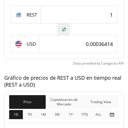
#4847
Rango en el mercado
REST
Suministro de REST
499.886.229,407 REST
Suministro circulante
USD
499.886.229,407 REST
Suministro total
1.000.000.000 REST
Suministro máximo
Data provided by
Coingecko
API
Gráfico de precios de REST a USD en tiempo real
Capitalización de mercado de REST
(REST a USD)
$181.946
Capitalización de
12.51%
Mercado
Capitalización de
Price
Trading View
Mercado
Capitalización de
1D
7D
1M
3M
1Y
YTD
ALL
$181.946
mercado
4.57%
completamente diluida