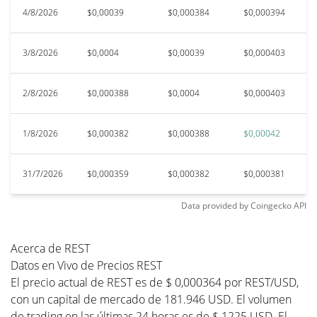
4/8/2026
$0,00039
$0,000384
$0,000394
$
3/8/2026
$0,0004
$0,00039
$0,000403
$
2/8/2026
$0,000388
$0,0004
$0,000403
$
1/8/2026
$0,000382
$0,000388
$0,00042
$
31/7/2026
$0,000359
$0,000382
$0,000381
$
Data provided by
Coingecko
API
Acerca de REST
Datos en Vivo de Precios REST
El precio actual de REST es de $ 0,000364 por REST/USD,
con un capital de mercado de 181.946 USD. El volumen
de trading en las últimas 24 horas es de $ 1225 USD. El