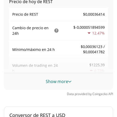
Precio de hoy de REST
$0,00036414
Precio de REST
$-0,000051894599
Cambio de precio en
12.47%
24h
$0,00036123 /
Mínimo/máximo en 24 h
$0,00041782
$1225,39
Volumen de trading en
24
6.73%
h
Show more
Volumen/capitalización de
0,0067349104
mercado
Data provided by
Coingecko
API
Dominancia en el
0,0000079873013%
mercado
Conversor de REST a USD