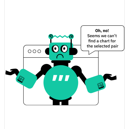
Precio de ayer de REST
$0,0003767301 /
Mínimo/máximo de ayer
$0,00038609895
$0,0003767301 /
Apertura/cierre de ayer
$0,00038609895
4.53%
Cambio de ayer
$1479,2503
Volumen de ayer
Historial de precios de REST
$0,00036394405 /
Mínimo/máximo en 7 días
$0,0004203182