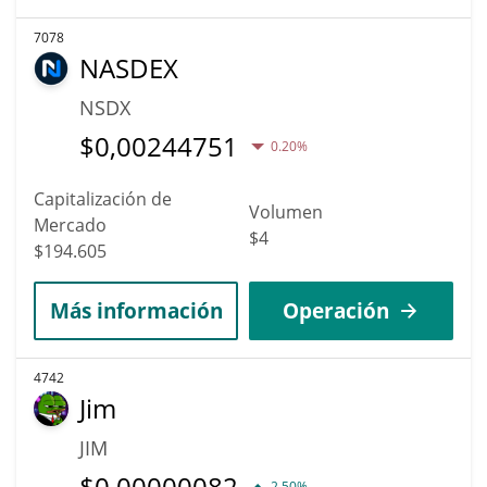
7078
NASDEX
NSDX
$
0,00244751
0.20%
Capitalización de
Volumen
Mercado
$4
$194.605
Más información
Operación
4742
Jim
JIM
$
0,00000082
2.50%