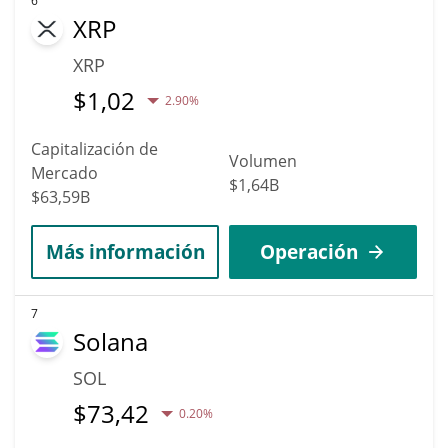
6
XRP
XRP
$
1,02
2.90%
Capitalización de
Volumen
Mercado
$1,64B
$63,59B
Más información
Operación
7
Solana
SOL
$
73,42
0.20%