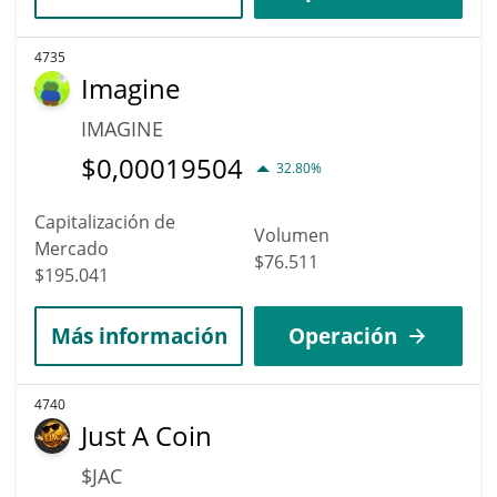
4735
Imagine
IMAGINE
$
0,00019504
32.80%
Capitalización de
Volumen
Mercado
$76.511
$195.041
Más información
Operación
4740
Just A Coin
$JAC