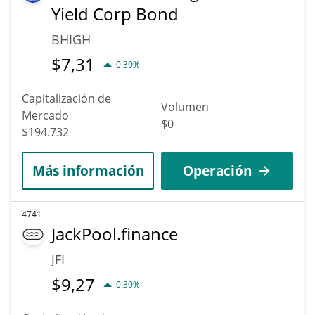
Yield Corp Bond
BHIGH
$
7,31
0.30%
Capitalización de
Volumen
Mercado
$0
$194.732
Más información
Operación
4741
JackPool.finance
JFI
$
9,27
0.30%