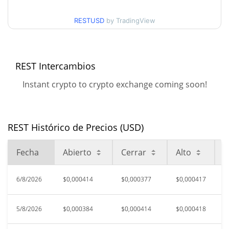
Mínimo/máximo en 30
$0,0003767301 /
$0,00041828207
días
RESTUSD
by TradingView
Mínimo/máximo en 90
$0,00037111976 /
$0,00041828207
días
REST Intercambios
Mínimo/máximo en 52
$0,00035368565 /
Instant crypto to crypto exchange coming soon!
$0,0004203182
semanas
Máximo histórico
$0,00138304
may. 26, 2026 (2 months
73.67%
REST Histórico de Precios (USD)
ago)
Fecha
Abierto
Cerrar
Alto
B
$0,0003488
All Time Low
4.40%
jun. 7, 2026 (2 months ago)
6/8/2026
$0,000414
$0,000377
$0,000417
$
5/8/2026
$0,000384
$0,000414
$0,000418
$